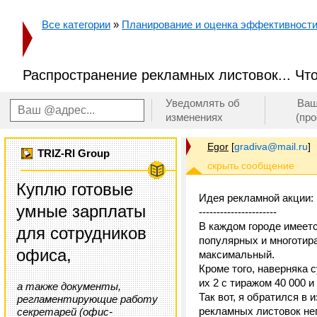
Все категории
»
Планирование и оценка эффективност
Распространение рекламных листовок... Чт
Уведомлять об
Ваш
изменениях
(пр
Egor
[
gradiva@mail.ru
]
TRIZ-RI Group
Куплю готовые
Идея рекламной акции:
умные зарплаты
----------------------
В каждом городе имеетс
для сотрудников
популярных и многотир
офиса,
максимальный.
Кроме того, наверняка 
их 2 с тиражом 40 000 и 
а также документы,
Так вот, я обратился в
регламентирующие работу
рекламных листовок неп
секретарей (офис-