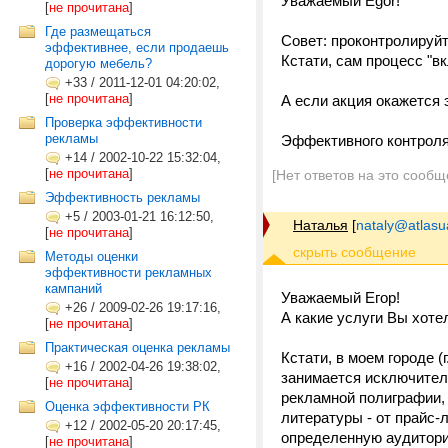
Уважаемый Еgor!
[
не прочитана
]
Где размещаться
Совет: проконтролируйт
эффективнее, если продаешь
Кстати, сам процесс "в
дорогую мебель?
+33
/
2011-12-01 04:20:02,
[
не прочитана
]
А если акция окажется 
Проверка эффективности
рекламы
Эффективного контроля
+14
/
2002-10-22 15:32:04,
[
не прочитана
]
[Нет ответов на это сообщ
Эффективность рекламы
+5
/
2003-01-21 16:12:50,
Наталья
[
nataly@atlasu
[
не прочитана
]
Методы оценки
эффективности рекламных
кампаний
Уважаемый Егор!
+26
/
2009-02-26 19:17:16,
А какие услуги Вы хот
[
не прочитана
]
Практическая оценка рекламы
Кстати, в моем городе 
+16
/
2002-04-26 19:38:02,
занимается исключител
[
не прочитана
]
рекламной полиграфии,
Оценка эффективности РК
литературы - от прайс
+12
/
2002-05-20 20:17:45,
определенную аудитори
[
не прочитана
]