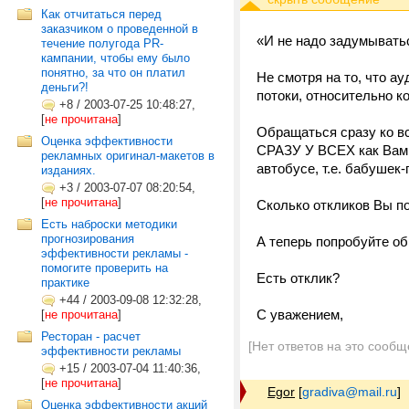
Как отчитаться перед
заказчиком о проведенной в
«И не надо задумыватьс
течение полугода PR-
кампании, чтобы ему было
понятно, за что он платил
Не смотря на то, что ау
деньги?!
потоки, относительно к
+8
/
2003-07-25 10:48:27,
[
не прочитана
]
Обращаться сразу ко вс
Оценка эффективности
СРАЗУ У ВСЕХ как Вам 
рекламных оригинал-макетов в
автобусе, т.е. бабушек-
изданиях.
+3
/
2003-07-07 08:20:54,
[
не прочитана
]
Сколько откликов Вы п
Есть наброски методики
прогнозирования
А теперь попробуйте об
эффективности рекламы -
помогите проверить на
Есть отклик?
практике
+44
/
2003-09-08 12:32:28,
С уважением,
[
не прочитана
]
Ресторан - расчет
[Нет ответов на это сообщ
эффективности рекламы
+15
/
2003-07-04 11:40:36,
[
не прочитана
]
Egor
[
gradiva@mail.ru
]
Оценка эффективности акций