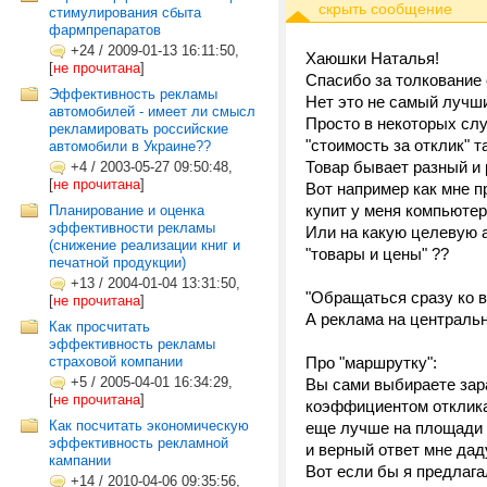
стимулирования сбыта
фармпрепаратов
+24
/
2009-01-13 16:11:50,
Хаюшки Наталья!
[
не прочитана
]
Спасибо за толкование с
Эффективность рекламы
Нет это не самый лучши
автомобилей - имеет ли смысл
Просто в некоторых слу
рекламировать российские
"стоимость за отклик" 
автомобили в Украине??
Товар бывает разный и
+4
/
2003-05-27 09:50:48,
[
не прочитана
]
Вот например как мне п
купит у меня компьюте
Планирование и оценка
эффективности рекламы
Или на какую целевую 
(снижение реализации книг и
"товары и цены" ??
печатной продукции)
+13
/
2004-01-04 13:31:50,
"Обращаться сразу ко вс
[
не прочитана
]
А реклама на центральн
Как просчитать
эффективность рекламы
страховой компании
Про "маршрутку":
+5
/
2005-04-01 16:34:29,
Вы сами выбираете зар
[
не прочитана
]
коэффициентом отклика
Как посчитать экономическую
еще лучше на площади п
эффективность рекламной
и верный ответ мне даду
кампании
Вот если бы я предлага
+14
/
2010-04-06 09:35:56,