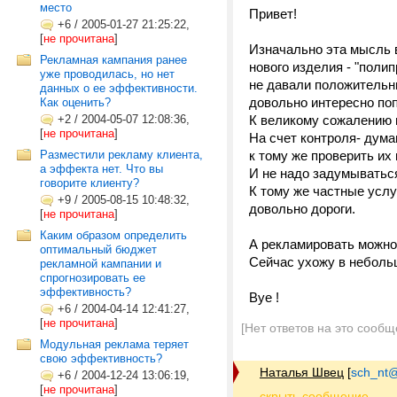
место
Привет!
+6
/
2005-01-27 21:25:22,
[
не прочитана
]
Изначально эта мысль 
Рекламная кампания ранее
нового изделия - "поли
уже проводилась, но нет
не давали положительн
данных о ее эффективности.
довольно интересно поп
Как оценить?
+2
/
2004-05-07 12:08:36,
К великому сожалению н
[
не прочитана
]
На счет контроля- дума
Разместили рекламу клиента,
к тому же проверить их 
а эффекта нет. Что вы
И не надо задумываться
говорите клиенту?
К тому же частные услу
+9
/
2005-08-15 10:48:32,
довольно дороги.
[
не прочитана
]
Каким образом определить
А рекламировать можно 
оптимальный бюджет
Сейчас ухожу в неболь
рекламной кампании и
спрогнозировать ее
эффективность?
Bye !
+6
/
2004-04-14 12:41:27,
[
не прочитана
]
[Нет ответов на это сообщ
Модульная реклама теряет
свою эффективность?
Наталья Швец
[
sch_nt@t
+6
/
2004-12-24 13:06:19,
[
не прочитана
]