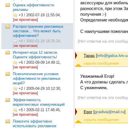
аксессуары для мобиль
Оценка эффективности
разносятся, при этом З
рекламы
получения :-)
+3
/
2002-07-19 11:55:04,
[
не прочитана
]
Определение необходим
Распространение рекламных
листовок... Что может быть
С наилучшими пожелани
эффективнее?
+8
/
2002-01-28 18:25:24,
[Нет ответов на это сообщ
[
не прочитана
]
Интернет-игра 12 записок.
Тарас
[
info@galca.lviv.u
Оцените эффективность!
+6
/
2002-09-09 14:49:11,
[
не прочитана
]
Психологические условия
Уважаемый Егор!
эффективности рекламных
А что должны сделать л
акций?
С уважением,
+2
/
2005-04-29 10:12:30,
[
не прочитана
]
[Нет ответов на это сообщ
Эффективность
маркетинговых коммуникаций
+5
/
2005-02-11 17:48:45,
Egor
[
gradiva@mail.ru
]
[
не прочитана
]
Помогите эффективно
использовать рекламное