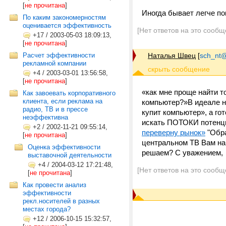
[
не прочитана
]
Иногда бывает легче по
По каким закономерностям
оценивается эффективность
[Нет ответов на это сообщ
+17
/
2003-05-03 18:09:13,
[
не прочитана
]
Расчет эффективности
Наталья Швец
[
sch_nt@t
рекламной компании
+4
/
2003-03-01 13:56:58,
[
не прочитана
]
«как мне проще найти т
Как завоевать корпоративного
клиента, если реклама на
компьютер?»В идеале ну
радио, ТВ и в прессе
купит компьютер», а го
неэффективна
искать ПОТОКИ потенц
+2
/
2002-11-21 09:55:14,
переверну рынок»
"Обра
[
не прочитана
]
центральном ТВ Вам на
Оценка эффективности
решаем? С уважением,
выставочной деятельности
+4
/
2004-03-12 17:21:48,
[Нет ответов на это сообщ
[
не прочитана
]
Как провести анализ
эффективности
рекл.носителей в разных
местах города?
+12
/
2006-10-15 15:32:57,