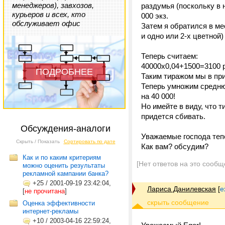
менеджеров), завхозов,
раздумья (поскольку в н
курьеров и всех, кто
000 экз.
обслуживает офис
Затем я обратился в ме
и одно или 2-х цветной)
Теперь считаем:
40000х0,04+1500=3100 р
ПОДРОБНЕЕ
Таким тиражом мы в пр
Теперь умножим среднюю
на 40 000!
Но имейте в виду, что 
придется сбивать.
Обсуждения-аналоги
Уважаемые господа теп
Скрыть / Показать
Сортировать по дате
Как вам? обсудим?
Как и по каким критериям
[Нет ответов на это сообщ
можно оценить результаты
рекламной кампании банка?
+25
/
2001-09-19 23:42:04,
Лариса Данилевская
[
e
[
не прочитана
]
Оценка эффективности
интернет-рекламы
+10
/
2003-04-16 22:59:24,