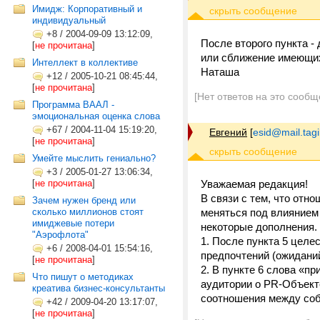
Имидж: Корпоративный и
индивидуальный
+8
/
2004-09-09 13:12:09,
После второго пункта -
[
не прочитана
]
или сближение имеющих
Интеллект в коллективе
Наташа
+12
/
2005-10-21 08:45:44,
[
не прочитана
]
[Нет ответов на это сообщ
Программа ВААЛ -
эмоциональная оценка слова
+67
/
2004-11-04 15:19:20,
Евгений
[
esid@mail.tagi
[
не прочитана
]
Умейте мыслить гениально?
+3
/
2005-01-27 13:06:34,
[
не прочитана
]
Уважаемая редакция!
В связи с тем, что отн
Зачем нужен бренд или
сколько миллионов стоят
меняться под влиянием 
имиджевые потери
некоторые дополнения.
"Аэрофлота"
1. После пункта 5 целе
+6
/
2008-04-01 15:54:16,
предпочтений (ожиданий
[
не прочитана
]
2. В пункте 6 слова «п
Что пишут о методиках
аудитории о PR-Объект
креатива бизнес-консультанты
соотношения между соб
+42
/
2009-04-20 13:17:07,
[
не прочитана
]