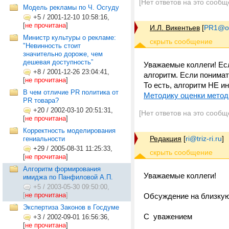
[Нет ответов на это сообщ
Модель рекламы по Ч. Осгуду
+5
/
2001-12-10 10:58:16,
[
не прочитана
]
И.Л. Викентьев
[
PR1@on
Министр культуры о рекламе:
"Невинность стоит
значительно дороже, чем
дешевая доступность”
Уважаемые коллеги! Есл
+8
/
2001-12-26 23:04:41,
алгоритм. Если понимат
[
не прочитана
]
То есть, алгоритм НЕ и
В чем отличие PR политика от
Методику оценки метод
PR товара?
+20
/
2002-03-10 20:51:31,
[Нет ответов на это сообщ
[
не прочитана
]
Корректность моделирования
Редакция
[
ri@triz-ri.ru
]
гениальности
+29
/
2005-08-31 11:25:33,
[
не прочитана
]
Алгоритм формирования
Уважаемые коллеги!
имиджа по Панфиловой А.П.
+5
/
2003-05-30 09:50:00,
[
не прочитана
]
Обсуждение на близку
Экспертиза Законов в Госдуме
С уважением
+3
/
2002-09-01 16:56:36,
[
не прочитана
]