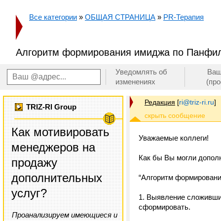
Все категории
»
ОБЩАЯ СТРАНИЦА
»
PR-Терапия
Алгоритм формирования имиджа по Панфил
Уведомлять об
Ваш
изменениях
(пр
Редакция
[
ri@triz-ri.ru
]
TRIZ-RI Group
Как мотивировать
Уважаемые коллеги!
менеджеров на
Как бы Вы могли дополн
продажу
дополнительных
“Алгоритм формирован
услуг?
1. Выявление сложивши
сформировать.
Проанализируем имеющиеся и