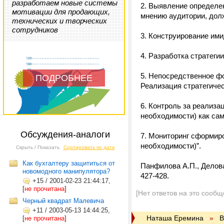
разработаем новые системы
2. Выявление определен
мотивации для продающих,
мнению аудитории, дол
технических и творческих
сотрудников
3. Конструирование ими
4. Разработка стратеги
5. Непосредственное ф
ПОДРОБНЕЕ
Реализация стратегичес
6. Контроль за реализа
необходимости) как сам
Обсуждения-аналоги
7. Мониторинг сформир
необходимости)”.
Скрыть / Показать
Сортировать по дате
Как бухгалтеру защититься от
Панфилова А.П., Делова
новомодного манипулятора?
427-428.
+15
/
2001-02-23 21:44:17,
[
не прочитана
]
[Нет ответов на это сообщ
Черный квадрат Малевича
+11
/
2003-05-13 14:44:25,
Наташа Еремина
»
В
[
не прочитана
]