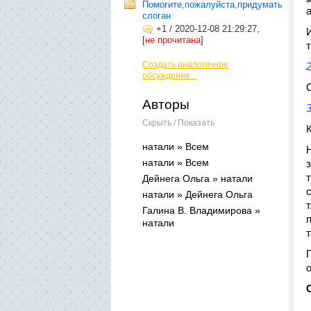
Помогите,пожалуйста,придумать
слоган
+1
/
2020-12-08 21:29:27,
[
не прочитана
]
Создать аналогичное
обсуждение...
Авторы
Скрыть / Показать
натали » Всем
натали » Всем
Дейнега Ольга » натали
натали » Дейнега Ольга
Галина В. Владимирова »
натали