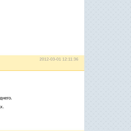
2012-03-01 12:11:36
днего.
х.