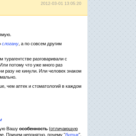
2012-03-01 13:05:20
ямую.
о
слогану
, а по совсем другим
м турагентстве разговаривали с
 Или потому что уже много раз
 ни разу не кинули. Или человек знаком
рмально.
е, чем аптек и стоматологий в каждом
м
кую Вашу
особенность
(
отличающую
ие. Причем непонятно, почему "
бутик
",