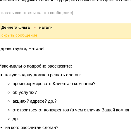
оказать все ответы на это сообщение]
Дейнега Ольга
»
натали
Здравствуйте, Натали!
Максимально подробно расскажите:
какую задачу должен решать слоган:
проинформировать Клиента о компании?
об услугах?
акциях? адресе? др.?
отстроиться от конкурентов (в чем отличия Вашей компан
др.
на кого рассчитан слоган?