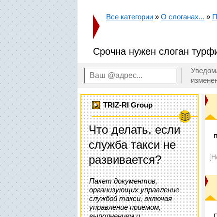
Все категории
»
О слоганах...
»
П
Срочна нужен слоган турф
Уведом
измене
TRIZ-RI Group
Что делать, если
служба такси не
развивается?
[Н
Пакет документов,
организующих управление
службой такси, включая
управление приемом,
выполнением и