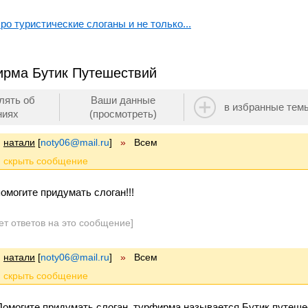
ро туристические слоганы и не только...
ирма Бутик Путешествий
лять об
Ваши данные
в избранные тем
ниях
(просмотреть)
натали
[
noty06@mail.ru
]
»
Всем
помогите придумать слоган!!!
ет ответов на это сообщение]
натали
[
noty06@mail.ru
]
»
Всем
Помогите придумать слоган, турфирма называется Бутик путешес