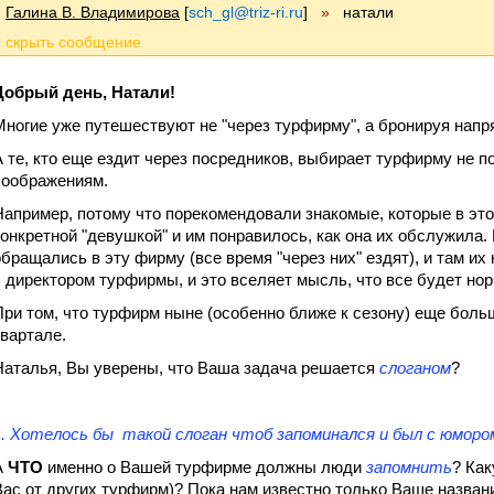
Галина В. Владимирова
[
sch_gl@triz-ri.ru
]
»
натали
Добрый день, Натали!
Многие уже путешествуют не "через турфирму", а бронируя напр
А те, кто еще ездит через посредников, выбирает турфирму не п
соображениям.
Например, потому что порекомендовали знакомые, которые в это
конкретной "девушкой" и им понравилось, как она их обслужила.
обращались в эту фирму (все время "через них" ездят), и там их
с директором турфирмы, и это вселяет мысль, что все будет но
При том, что турфирм ныне (особенно ближе к сезону) еще больш
квартале.
Наталья, Вы уверены, что Ваша задача решается
слоганом
?
1. Хотелось бы такой слоган чтоб запоминался и был с юморо
А
ЧТО
именно о Вашей турфирме должны люди
запомнить
? Ка
Вас от других турфирм
)? Пока нам известно только Ваше назван