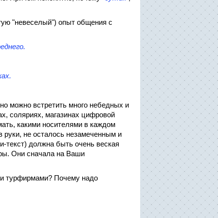
тую "невеселый") опыт общения с
еднего.
ках.
ьно можно встретить много небедных и
х, соляриях, магазинах цифровой
умать, какими носителями в каждом
в руки, не осталось незамеченным и
ни-текст) должна быть очень веская
ры. Они сначала на Ваши
ими турфирмами? Почему надо