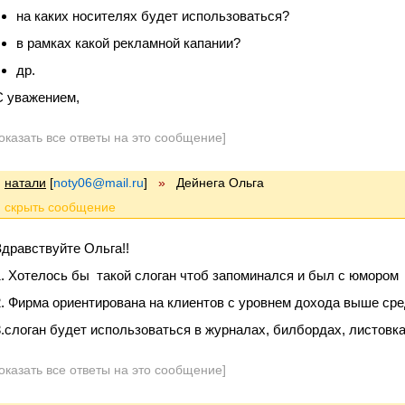
на каких носителях будет использоваться?
в рамках какой рекламной капании?
др.
С уважением,
оказать все ответы на это сообщение]
натали
[
noty06@mail.ru
]
»
Дейнега Ольга
Здравствуйте Ольга!!
1. Хотелось бы такой слоган чтоб запоминался и был с юмором
2. Фирма ориентирована на клиентов с уровнем дохода выше сре
3.слоган будет использоваться в журналах, билбордах, листовка
оказать все ответы на это сообщение]