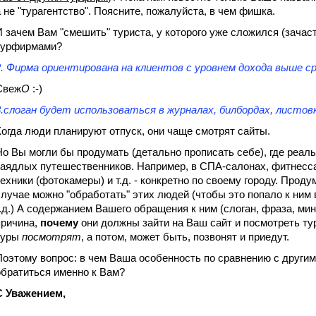
а не "турагентство". Поясните, пожалуйста, в чем фишка.
И зачем Вам "смешить" туриста, у которого уже сложился (зачас
турфирмами?
2. Фирма ориентирована на клиентов с уровнем дохода выше ср
Свеж
О
:-)
3.слоган будет использоваться в журналах, билбордах, листов
Когда люди планируют отпуск, они чаще смотрят сайты.
Но Вы могли бы продумать (детально прописать себе), где реал
заядлых путешественников. Например, в СПА-салонах, фитнесса
техники (фотокамеры) и т.д. - конкретно по своему городу. Прод
случае можно "обработать" этих людей (чтобы это попало к ним 
т.д.) А содержанием Вашего обращения к ним (слоган, фраза, ми
причина,
почему
они должны зайти на Ваш сайт и посмотреть ту
туры
посмотрят
, а потом, может быть, позвонят и приедут.
Поэтому вопрос: в чем Ваша особенность по сравнению с друг
обратиться именно к Вам?
С Уважением,