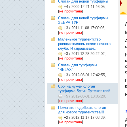
Слоган для новой турфирмы
+4
/
2009-12-21 11:46:05,
[
не прочитана
]
Слоган для новой турфирмы
ЗЕБРА ТУР!
+3
/
2011-11-08 17:00:06,
[
не прочитана
]
Маленькое турагентство
расположилось возле ночного
клуба. И спрашивает...
+3
/
2011-12-28 20:22:02,
[
не прочитана
]
Слоган для турфирмы
"RELAX"
+3
/
2012-03-01 17:42:55,
[
не прочитана
]
Срочна нужен слоган
турфирма Бутик Путешествий
+5
/
2012-03-01 13:05:20,
[
не прочитана
]
Помогите подобрать слоган
для нового турагентства!!!
+2
/
2012-11-17 17:03:39,
[
не прочитана
]