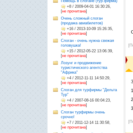
Помощь в слогане (тур.фирма)
+8
/
2009-04-01 16:30:26,
[
не прочитана
]
Очень сложный слоган
(продажа авиабилетов)
+16
/
2013-10-09 15:26:35,
[
не прочитана
]
Слоган - очень нужна свежая
[П
головушка!
+15
/
2012-05-22 13:06:39,
[
не прочитана
]
Лозунг и продвижение
туристического агентства
"Африка"
+4
/
2012-11-11 14:50:29,
[
не прочитана
]
Слоган для турфирмы "Дельта
Тур"
+4
/
2007-08-16 00:04:23,
[
не прочитана
]
Слоган турфирмы очень
срочно!
[П
+7
/
2011-12-14 11:30:58,
[
не прочитана
]