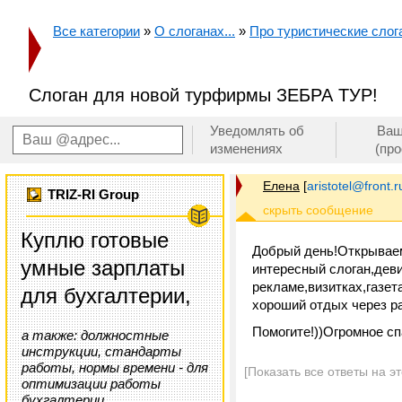
Все категории
»
О слоганах...
»
Про туристические слога
Слоган для новой турфирмы ЗЕБРА ТУР!
Уведомлять об
Ваш
изменениях
(пр
Елена
[
aristotel@front.r
TRIZ-RI Group
Куплю готовые
Добрый день!Открываем
умные зарплаты
интересный слоган,деви
рекламе,визитках,газе
для бухгалтерии,
хороший отдых через ра
Помогите!))Огромное сп
а также: должностные
инструкции, стандарты
работы, нормы времени - для
[Показать все ответы на э
оптимизации работы
бухгалтерии