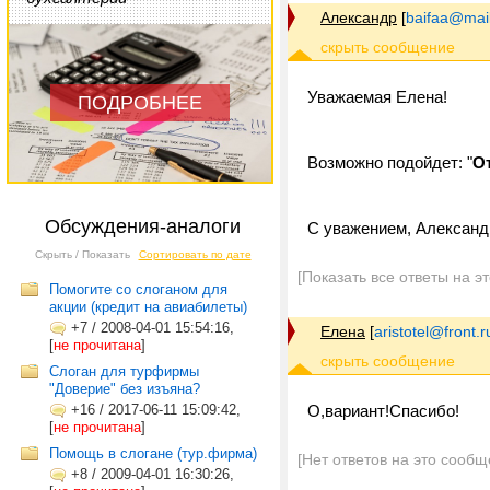
Александр
[
baifaa@mail
Уважаемая Елена!
ПОДРОБНЕЕ
Возможно подойдет: "
О
Обсуждения-аналоги
С уважением, Александ
Скрыть / Показать
Сортировать по дате
[Показать все ответы на э
Помогите со слоганом для
акции (кредит на авиабилеты)
+7
/
2008-04-01 15:54:16,
Елена
[
aristotel@front.r
[
не прочитана
]
Слоган для турфирмы
"Доверие" без изъяна?
+16
/
2017-06-11 15:09:42,
О,вариант!Спасибо!
[
не прочитана
]
Помощь в слогане (тур.фирма)
[Нет ответов на это сообщ
+8
/
2009-04-01 16:30:26,