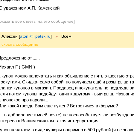
С уважением А.П. Каменский
оказать все ответы на это сообщение]
Алексей
[
atonl@lipetsk.ru
]
»
Всем
редложение от.......
Михаил Г ( GMN )
а купон можно напечатать и как объявление с пятью-шестью от
лоскутами. Скидка- само собой, но получаем ещё и розыгрыш: т
бланки купонов в магазин. Продавец и покупатель не подглядыва
если потом купоны подойдут один к другому - выигрыш. Названи
шпионское про пароли...
Или какой гвоздь Вам ещё нужен? Встретимся в форуме?
(... в добавление к моей почте) не поспособствует ли возбужден
интереса к Вашим скидкам такая интерпретация:
купон печатаем в виде купюры например в 500 рублей (я не знаю