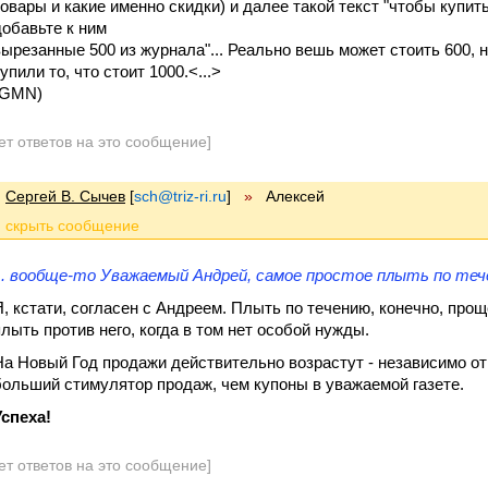
товары и какие именно скидки) и далее такой текст "чтобы купит
добавьте к ним
вырезанные 500 из журнала"... Реально вешь может стоить 600, 
упили то, что стоит 1000.<...>
(GMN)
ет ответов на это сообщение]
Сергей В. Сычев
[
sch@triz-ri.ru
]
»
Алексей
... вообще-то Уважаемый Андрей, самое простое плыть по тече
Я, кстати, согласен с Андреем. Плыть по течению, конечно, прощ
плыть против него, когда в том нет особой нужды.
На Новый Год продажи действительно возрастут - независимо от
больший стимулятор продаж, чем купоны в уважаемой газете.
Успеха!
ет ответов на это сообщение]