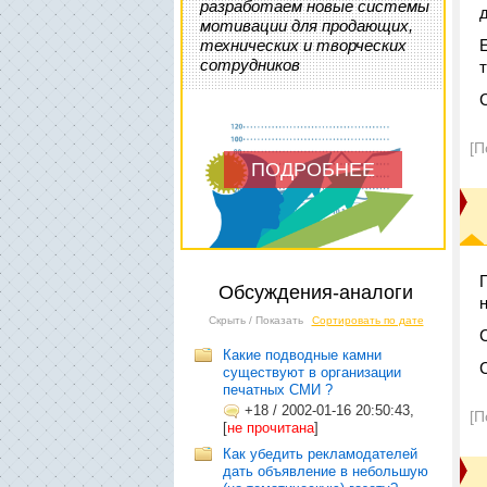
разработаем новые системы
мотивации для продающих,
технических и творческих
сотрудников
[П
ПОДРОБНЕЕ
Обсуждения-аналоги
Скрыть / Показать
Сортировать по дате
Какие подводные камни
существуют в организации
печатных СМИ ?
+18
/
2002-01-16 20:50:43,
[П
[
не прочитана
]
Как убедить рекламодателей
дать объявление в небольшую