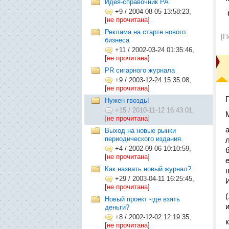
Идея-справочник РА
+9
/
2004-08-05 13:58:23,
[
не прочитана
]
Реклама на старте нового
[П
бизнеса
+11
/
2002-03-24 01:35:46,
[
не прочитана
]
PR сигарного журнала
+9
/
2003-12-24 15:35:08,
[
не прочитана
]
П
Нужен гвоздь!
+15
/
2010-11-12 16:43:01,
[
не прочитана
]
Выход на новые рынки
периодического издания.
+4
/
2002-09-06 10:10:59,
[
не прочитана
]
Как назвать новый журнал?
+29
/
2003-04-11 16:25:45,
[
не прочитана
]
Новый проект -где взять
деньги?
+8
/
2002-12-02 12:19:35,
[
не прочитана
]