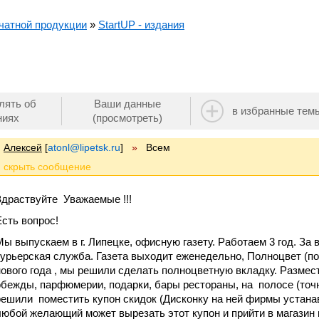
чатной продукции
»
StartUP - издания
лять об
Ваши данные
в избранные тем
ниях
(просмотреть)
Алексей
[
atonl@lipetsk.ru
]
»
Всем
Здраствуйте Уважаемые !!!
Есть вопрос!
Мы выпускаем в г. Липецке, офисную газету. Работаем 3 год. За
курьерская служба. Газета выходит еженедельно, Полноцвет (поч
нового года , мы решили сделать полноцветную вкладку. Разме
обежды, парфюмерии, подарки, бары рестораны, на полосе (точне
решили поместить купон скидок (Дисконку на ней фирмы устанав
любой желающий может вырезать этот купон и прийти в магазин и