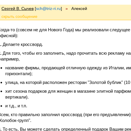
Сергей В. Сычев
[
sch@triz-ri.ru
]
»
Алексей
Когда-то (совсем не для Нового Года) мы реализовали следущее 
офисной):
.
Делаете кроссворд.
.
Для того, чтобы его заполнить, надо прочитать всю рекламу н
[например,
название фирмы, продающей отличную одежду из Италии, име
горизонтали);
улица, на которой расположен ресторан "Золотой бублик" (10 
хит сезона подарков для женщин в магазине элитной парфюмер
вертикали).
и т.д., и т.п.
Всем, кто правильно заполнил кроссворд (при его предъявлении) 
"Колобок-групп".
.
То есть, Вы можете сделать определенный подарок Вашим рек