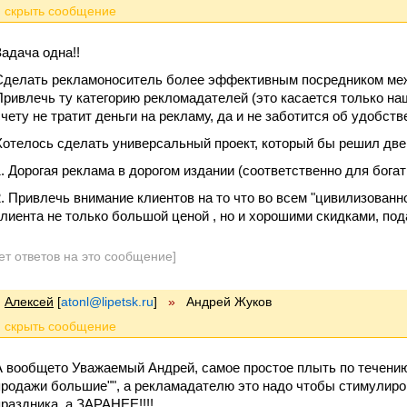
Задача одна!!
Сделать рекламоноситель более эффективным посредником меж
Привлечь ту категорию рекломадателей (это касается только на
счету не тратит деньги на рекламу, да и не заботится об удобств
Хотелось сделать универсальный проект, который бы решил две
1. Дорогая реклама в дорогом издании (соответственно для бога
2. Привлечь внимание клиентов на то что во всем "цивилизованн
клиента не только большой ценой , но и хорошими скидками, пода
ет ответов на это сообщение]
Алексей
[
atonl@lipetsk.ru
]
»
Андрей Жуков
А вообщето Уважаемый Андрей, самое простое плыть по течению "
продажи большие"", а рекламадателю это надо чтобы стимулиров
праздника, а ЗАРАНЕЕ!!!!