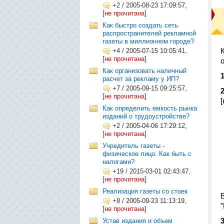
+2
/
2005-08-23 17:09:57,
[
не прочитана
]
Как быстро создать сеть
распространителей рекламной
газеты в миллионном городе?
+4
/
2005-07-15 10:05:41,
[
не прочитана
]
Как организовать наличный
1
расчет за рекламу у ИП?
+7
/
2005-09-15 09:25:57,
2
[
не прочитана
]
Как определить емкость рынка
изданий о трудоустройстве?
+2
/
2005-04-06 17:29:12,
[
не прочитана
]
Учредитель газеты -
физическое лицо. Как быть с
налогами?
+19
/
2015-03-01 02:43:47,
[
не прочитана
]
Реализация газеты со стоек
+8
/
2005-09-23 11:13:19,
[
не прочитана
]
3
Устав издания и объем