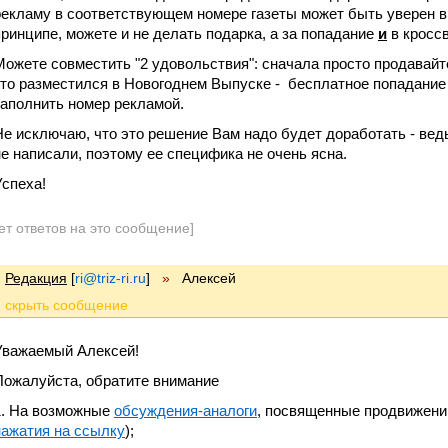
рекламу в соответствующем номере газеты может быть уверен в 
принципе, можете и не делать подарка, а за попадание
и
в кроссв
Можете совместить "2 удовольствия": сначала просто продавайте
кто разместился в Новогоднем Выпуске - бесплатное попадание 
заполнить номер рекламой.
Не исключаю, что это решение Вам надо будет доработать - вед
не написали, поэтому ее специфика не очень ясна.
Успеха!
ет ответов на это сообщение]
Редакция
[
ri@triz-ri.ru
]
»
Алексей
Уважаемый Алексей!
Пожалуйста, обратите внимание
1. На возможные
обсуждения-аналоги
, посвященные продвижени
нажатия на ссылку
);