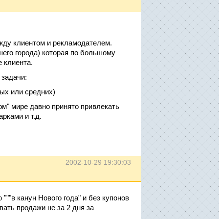
ду клиентом и рекламодателем.
шего города) которая по большому
е клиента.
 задачи:
тых или средних)
ом" мире давно принято привлекать
рками и т.д.
2002-10-29 19:30:03
""в канун Нового года" и без купонов
ать продажи не за 2 дня за