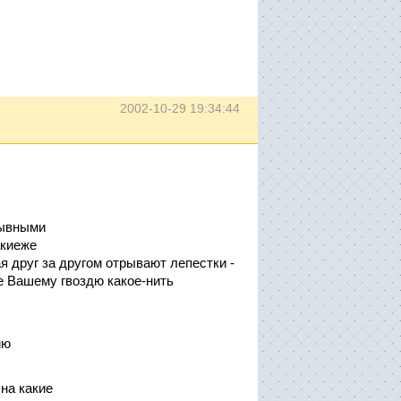
2002-10-29 19:34:44
рывными
акиеже
я друг за другом отрывают лепестки -
е Вашему гвоздю какое-нить
ию
 на какие