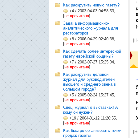
Как раскрутить новую газету?
+4
/
2003-04-03 04:58:53,
[
не прочитана
]
к
Задача информационно-
аналитического журнала для
рестораторов
+8
/
2006-04-29 02:40:38,
[Н
[
не прочитана
]
Как сделать более интересной
газету еврейской общины?
+7
/
2002-07-27 15:25:04,
[
не прочитана
]
Как раскрутить деловой
журнал для руководителей
высшего и среднего звена в
большом городе?
+5
/
2005-02-24 15:27:45,
[
не прочитана
]
Спец. журнал о выставках! А
кому он нужен?
+19
/
2004-01-12 11:26:55,
[
не прочитана
]
Как быстро организовать точки
[Н
продаж газеты