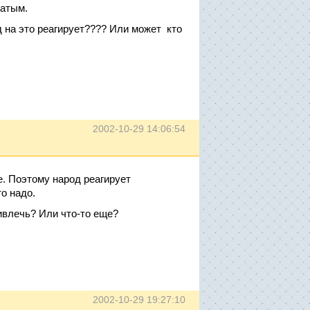
ватым.
д на это реагирует???? Или может кто
2002-10-29 14:06:54
е. Поэтому народ реагирует
о надо.
ивлечь? Или что-то еще?
2002-10-29 19:27:10