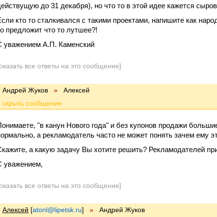
действущую до 31 декабря), но что то в этой идее кажется сыро
Если кто то сталкивался с такими проектами, напишите как наро
то предложит что то лутшее?!
С уважением А.П. Каменский
оказать все ответы на это сообщение]
Андрей Жуков
»
Алексей
Понимаете, "в канун Нового года" и без купонов продажи больши
нормально, а рекламодатель часто не может понять зачем ему эт
Скажите, а какую задачу Вы хотите решить? Рекламодателей пр
С уважением,
оказать все ответы на это сообщение]
Алексей
[
atonl@lipetsk.ru
]
»
Андрей Жуков