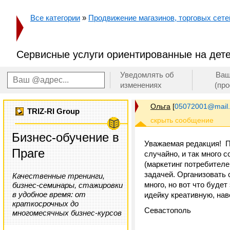
Все категории
»
Продвижение магазинов, торговых сетей
Сервисные услуги ориентированные на дете
Уведомлять об
Ваш
изменениях
(пр
Ольга
[
05072001@mail.
TRIZ-RI Group
Бизнес-обучение в
Уважаемая редакция! Пр
Праге
случайно, и так много с
(маркетинг потребителе
задачей. Организовать 
Качественные тренинги,
много, но вот что буде
бизнес-семинары, стажировки
в удобное время: от
идейку креативную, наве
краткосрочных до
Севастополь
многомесячных бизнес-курсов