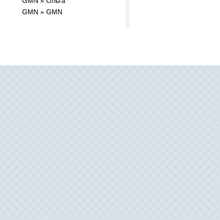
GMN » Ольга
GMN » GMN