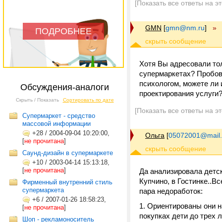
[Показать все ответы на э
GMN
[
gmn@nm.ru
]
»
ПОДРОБНЕЕ
Хотя Вы адресовали тол
супермаркетах? Пробова
психологом, можете ли 
Обсуждения-аналоги
проектирования услуги
Скрыть / Показать
Сортировать по дате
[Показать все ответы на э
Супермаркет - средство
массовой информации
+28
/
2004-09-04 10:20:00,
Ольга
[
05072001@mail.
[
не прочитана
]
Саунд-дизайн в супермаркете
+10
/
2003-04-14 15:13:18,
[
не прочитана
]
Да анализировала детск
Купчино, в Гостинке..В
Фирменный внутренний стиль
супермаркета
пара недоработок:
+6
/
2007-01-26 18:58:23,
1. Ориентированы они н
[
не прочитана
]
покупках дети до трех 
Шоп - рекламоноситель