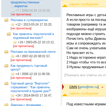
продовольственных
....маркетах
+7
/
2006-04-28 13:24:50,
[
не прочитана
]
Рекламные игры с детьм
А если просто за посещ
Реклама в супермаркетах
товаром (например та ж
+12
/
2013-03-24 17:33:20,
[
не прочитана
]
изображены ещё игрушки
подходе можно строить
Как привлечь покупателей в
подземный магазин?
Почистить зубы Дракош
+19
/
2003-05-22 10:13:12,
игры и сопровождать их
[
не прочитана
]
Сам не очень ухватыва
Реклама на банкоматной ленте
Но просвет есть.
+8
/
2007-02-20 08:01:57,
1 Надо осторожно играт
[
не прочитана
]
2 Надо чтобы что-то все
Как продвинуть торговый
3 Нужны продуманные с
центр?
+4
/
2006-12-19 11:06:59,
[Показать все ответы на э
[
не прочитана
]
Торговый центр "Вертолет"
GMN
[
gmn@nm.ru
]
»
спрашивает: "Как привлечь
покупателей в будние дни?"
+24
/
2014-09-03 17:16:47,
[
не прочитана
]
Под известными играми: 
Девочки с флаерами -