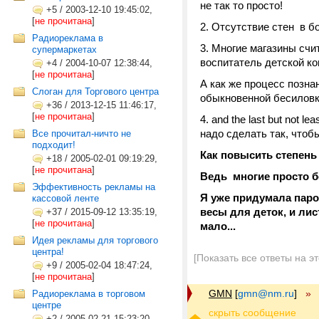
не так то просто!
+5
/
2003-12-10 19:45:02,
[
не прочитана
]
2. Отсутствие стен в 
Радиореклама в
3. Многие магазины счи
супермаркетах
воспитатель детской к
+4
/
2004-10-07 12:38:44,
[
не прочитана
]
А как же процесс позна
Слоган для Торгового центра
обыкновенной бесиловки
+36
/
2013-12-15 11:46:17,
[
не прочитана
]
4. and the last but not
надо сделать так, что
Все прочитал-ничто не
подходит!
Как повысить степень
+18
/
2005-02-01 09:19:29,
[
не прочитана
]
Ведь многие просто б
Эффективность рекламы на
Я уже придумала паро
кассовой ленте
весы для деток, и ли
+37
/
2015-09-12 13:35:19,
[
не прочитана
]
мало...
Идея рекламы для торгового
центра!
[Показать все ответы на э
+9
/
2005-02-04 18:47:24,
[
не прочитана
]
GMN
[
gmn@nm.ru
]
»
Радиореклама в торговом
центре
+2
/
2005-02-21 15:23:20,