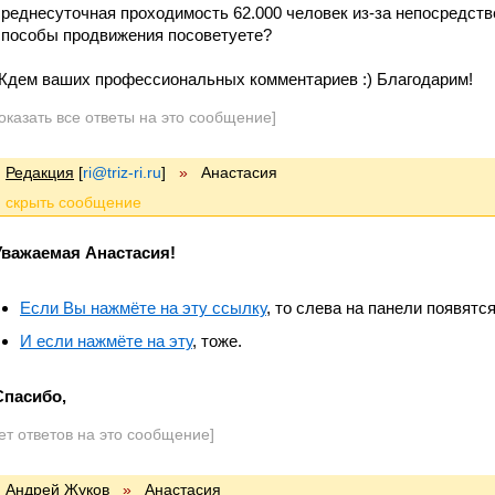
среднесуточная проходимость 62.000 человек из-за непосредстве
способы продвижения посоветуете?
Ждем ваших профессиональных комментариев :) Благодарим!
оказать все ответы на это сообщение]
Редакция
[
ri@triz-ri.ru
]
»
Анастасия
Уважаемая Анастасия!
Если Вы нажмёте на эту ссылку
, то слева на панели появятс
И если нажмёте на эту
, тоже.
Спасибо,
ет ответов на это сообщение]
Андрей Жуков
»
Анастасия