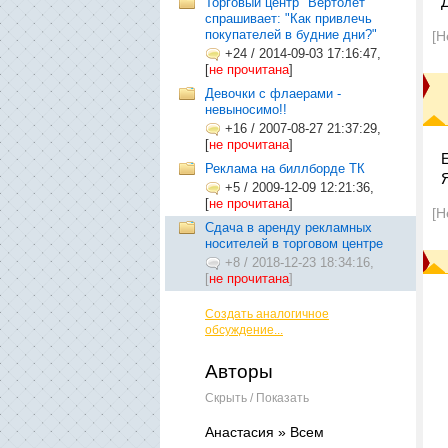
Торговый центр "Вертолет"
спрашивает: "Как привлечь
покупателей в будние дни?"
[Н
+24
/
2014-09-03 17:16:47,
[
не прочитана
]
Девочки с флаерами -
невыносимо!!
+16
/
2007-08-27 21:37:29,
[
не прочитана
]
Реклама на биллборде ТК
+5
/
2009-12-09 12:21:36,
[
не прочитана
]
[Н
Сдача в аренду рекламных
носителей в торговом центре
+8
/
2018-12-23 18:34:16,
[
не прочитана
]
Создать аналогичное
обсуждение...
Авторы
Скрыть / Показать
Анастасия » Всем