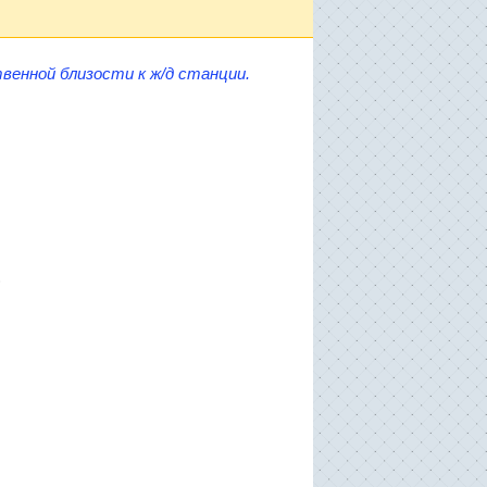
венной близости к ж/д станции.
)