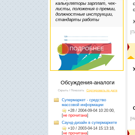
калькуляторы зарплат, чек-
листы, положения о премии,
должностные инструкции,
стандарты работы
[П
ПОДРОБНЕЕ
Обсуждения-аналоги
Скрыть / Показать
Сортировать по дате
Супермаркет - средство
массовой информации
+28
/
2004-09-04 10:20:00,
[
не прочитана
]
[Н
Саунд-дизайн в супермаркете
+10
/
2003-04-14 15:13:18,
[
не прочитана
]