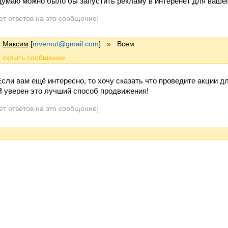
Думаю можно было бы запустить рекламу в интеренет для вашег
ет ответов на это сообщение]
Максим
[
mvemut@gmail.com
]
»
Всем
Если вам ещё интересно, то хочу сказать что проведите акции дл
Я уверен это лучший способ продвижения!
ет ответов на это сообщение]