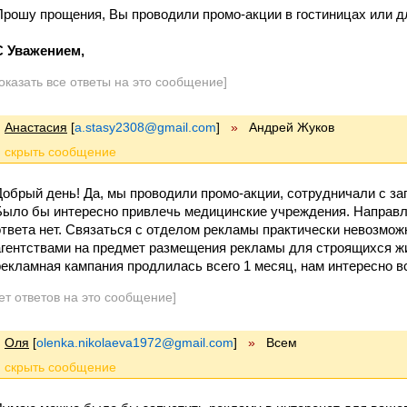
Прошу прощения, Вы проводили промо-акции в гостиницах или д
С Уважением,
оказать все ответы на это сообщение]
Анастасия
[
a.stasy2308@gmail.com
]
»
Андрей Жуков
Добрый день! Да, мы проводили промо-акции, сотрудничали с з
Было бы интересно привлечь медицинские учреждения. Направ
ответа нет. Связаться с отделом рекламы практически невозмож
агентствами на предмет размещения рекламы для строящихся ж
рекламная кампания продлилась всего 1 месяц, нам интересно в
ет ответов на это сообщение]
Оля
[
olenka.nikolaeva1972@gmail.com
]
»
Всем