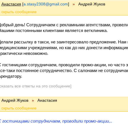
Анастасия
[
a.stasy2308@gmail.com
]
»
Андрей Жуков
Добрый день! Сотрудничаем с рекламными агентствами, провели
Нашими постоянными клиентами является ветклиника.
Делали рассылку в такси, не заинтересовало предложение. Нам 
медицинскими учреждениями, но как до них донести информаци
практически невозможно.
С гостиницами сотрудничаем, проводили промо-акции, но часто э
все-таки постоянное сотрудничество. С салонами не сотруднича
Арендатору.
оказать все ответы на это сообщение]
Андрей Жуков
»
Анастасия
С гостиницами сотрудничаем, проводили промо-акции,..