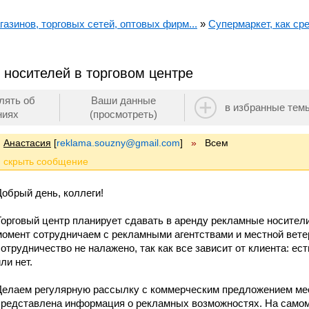
азинов, торговых сетей, оптовых фирм...
»
Супермаркет, как с
 носителей в торговом центре
лять об
Ваши данные
в избранные тем
ниях
(просмотреть)
Анастасия
[
reklama.souzny@gmail.com
]
»
Всем
Добрый день, коллеги!
Торговый центр планирует сдавать в аренду рекламные носител
момент сотрудничаем с рекламными агентствами и местной вете
сотрудничество не налажено, так как все зависит от клиента: ест
ли нет.
Делаем регулярную рассылку с коммерческим предложением мес
представлена информация о рекламных возможностях. На самом