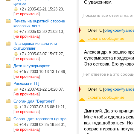
С уважением,
центре
+2
/
2005-02-21 15:23:20,
[
не прочитана
]
[Показать все ответы на э
Печать на обратной стороне
кассовых лент
Олег К.
[
olegkos@yande
+7
/
2005-03-30 21:03:10,
[
не прочитана
]
Планирование зала или
фитшоппинг
Александр, я решаю про
+7
/
2005-02-07 15:07:27,
супермаркета придержив
[
не прочитана
]
Это сетевик. Его руков
Дети и супермаркет
+15
/
2003-10-13 13:17:46,
[Нет ответов на это сообщ
[
не прочитана
]
Реклама в ТЦ
Олег К.
[
olegkos@yande
+2
/
2007-01-22 14:28:07,
[
не прочитана
]
Слоган для "Вертолет"
+13
/
2007-03-16 08:11:21,
Дмитрий. Да это принци
[
не прочитана
]
Мне чтобы сделать рек
Cлоган для торгового центра
как туда добраться. Но
+14
/
2009-02-25 19:58:01,
соориентировать покупа
[
не прочитана
]