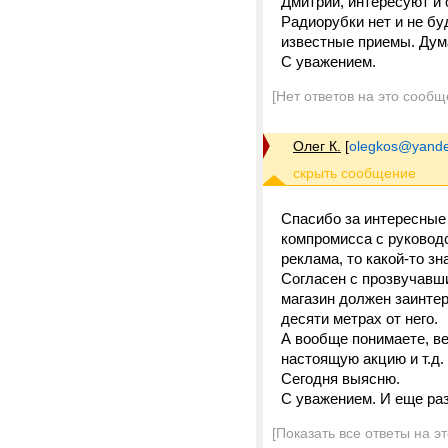
Дмитрий, интересуют и 
Радиорубки нет и не бу
известные приемы. Ду
С уважением.
[Нет ответов на это сообщ
Олег К.
[
olegkos@yande
Спасибо за интересные 
компромисса с руководс
реклама, то какой-то з
Согласен с прозвучавши
магазин должен заинтер
десяти метрах от него.
А вообще понимаете, ве
настоящую акцию и т.д.
Сегодня выясню.
С уважением. И еще раз
[Показать все ответы на э