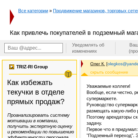
Все категории
»
Продвижение магазинов, торговых сетей
Как привлечь покупателей в подземный маг
Уведомлять об
Ваш
изменениях
(пр
Олег К.
[
olegkos@yande
TRIZ-RI Group
Как избежать
Уважаемые коллеги!
текучки в отделе
Вообще, если честно, 
супермаркете.
прямых продаж?
Руководство супермарке
размещать какую-либо р
Проанализировать систему
Поэтому арендаторы ско
мотивации в компании,
задачу.
получить экспертную оценку
Первое что я придумал:
и рекомендации по повышению
"Подземный переход". Э
эффективности персонала