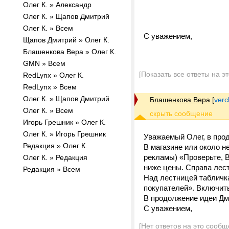
Олег К. » Александр
Олег К. » Щапов Дмитрий
Олег К. » Всем
С уважением,
Щапов Дмитрий » Олег К.
Блашенкова Вера » Олег К.
GMN » Всем
[Показать все ответы на э
RedLynx » Олег К.
RedLynx » Всем
Олег К. » Щапов Дмитрий
Блашенкова Вера
[
verc
Олег К. » Всем
Игорь Грешник » Олег К.
Олег К. » Игорь Грешник
Уважаемый Олег, в про
Редакция » Олег К.
В магазине или около не
рекламы) «Проверьте, В
Олег К. » Редакция
ниже цены. Справа лест
Редакция » Всем
Над лестницей табличк
покупателей». Включит
В продолжение идеи Дм
С уважением,
[Нет ответов на это сообщ