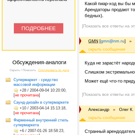
Какой пиар-ход вы бы 
Арендаторы продают тов
бедных).
[Показать все ответы на э
ПОДРОБНЕЕ
GMN
[
gmn@nm.ru
]
»
Обсуждения-аналоги
Куда не зарастёт народ
Скрыть / Показать
Сортировать по дате
Слишком экстремально?
Супермаркет - средство
Может ещё что-то прид
массовой информации
+28
/
2004-09-04 10:20:00,
[Показать все ответы на э
[
не прочитана
]
Саунд-дизайн в супермаркете
+10
/
2003-04-14 15:13:18,
Александр
»
Олег К.
[
не прочитана
]
Фирменный внутренний стиль
супермаркета
+6
/
2007-01-26 18:58:23,
Странный арендодатель,