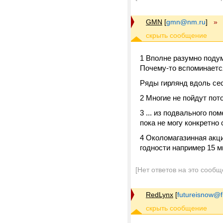
GMN
[
gmn@nm.ru
]
»
1 Вполне разумно подум
Почему-то вспоминаетс
Ряды гирлянд вдоль сес
2 Многие не пойдут пото
3 ... из подвального п
пока не могу конкретно 
4 Околомагазинная акци
годности например 15 ми
[Нет ответов на это сообщ
RedLynx
[
futureisnow@