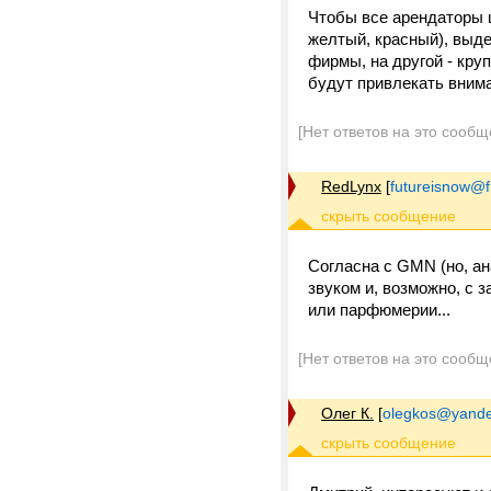
Чтобы все арендаторы ц
желтый, красный), выде
фирмы, на другой - кру
будут привлекать внима
[Нет ответов на это сообщ
RedLynx
[
futureisnow@
Согласна с GMN (но, ан
звуком и, возможно, с 
или парфюмерии...
[Нет ответов на это сообщ
Олег К.
[
olegkos@yande