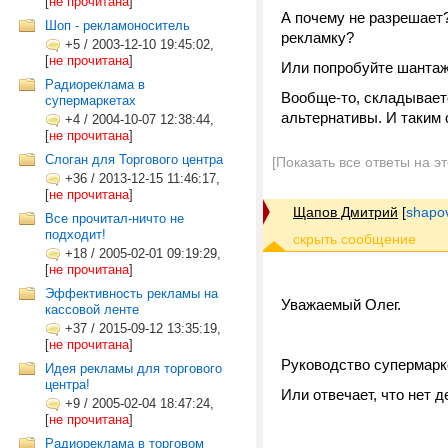
[
не прочитана
]
А почему не разрешает
Шоп - рекламоноситель
рекламку?
+5
/
2003-12-10 19:45:02,
[
не прочитана
]
Или попробуйте шантаж
Радиореклама в
Вообще-то, складываетс
супермаркетах
альтернативы. И таким
+4
/
2004-10-07 12:38:44,
[
не прочитана
]
Слоган для Торгового центра
[Показать все ответы на э
+36
/
2013-12-15 11:46:17,
[
не прочитана
]
Щапов Дмитрий
[
shapo
Все прочитал-ничто не
подходит!
+18
/
2005-02-01 09:19:29,
[
не прочитана
]
Эффективность рекламы на
Уважаемый Олег.
кассовой ленте
+37
/
2015-09-12 13:35:19,
[
не прочитана
]
Руководство супермарк
Идея рекламы для торгового
центра!
Или отвечает, что нет 
+9
/
2005-02-04 18:47:24,
[
не прочитана
]
Радиореклама в торговом