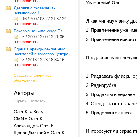
[
не прочитана
]
Уважаемый Олег.
Девочки с флаерами -
невыносимо!!
+16
/
2007-08-27 21:37:29,
Я как минимум вижу две
[
не прочитана
]
1. Привлечение уже име
Реклама на биллборде ТК
+5
/
2009-12-09 12:21:36,
2. Привлечение нового п
[
не прочитана
]
Сдача в аренду рекламных
носителей в торговом центре
Предлагаю вам следующ
+8
/
2018-12-23 18:34:16,
[
не прочитана
]
Создать аналогичное
Раздавать флаеры с у
обсуждение...
Радиорубка.
Авторы
Продавцы в верхнем з
Скрыть / Показать
Стенд – газета в зал
Олег К. » Всем
Продолжите список.
GMN » Олег К.
Александр » Олег К.
Интересуют ли вариант
Щапов Дмитрий » Олег К.