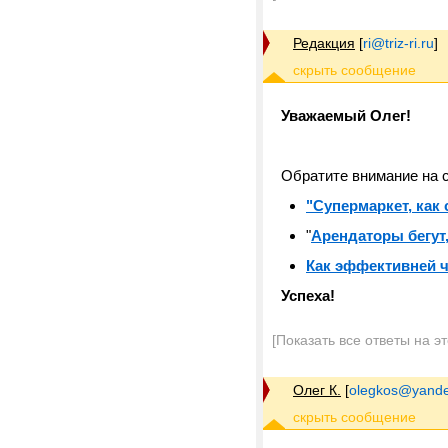
Редакция
[
ri@triz-ri.ru
]
Уважаемый Олег!
Обратите внимание на
"Супермаркет, как
"
Арендаторы бегут
Как эффективней 
Успеха!
[Показать все ответы на э
Олег К.
[
olegkos@yande