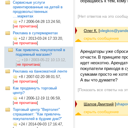
обращаюсь к тем, кому 
Сервисные услуги
ориентированные на детей в
продовольственных
....маркетах
[Нет ответов на это сообщ
+7
/
2006-04-28 13:24:50,
[
не прочитана
]
Олег К.
[
olegkos@yande
Реклама в супермаркетах
+12
/
2013-03-24 17:33:20,
[
не прочитана
]
Как привлечь покупателей в
Арендаторы уже сбросил
подземный магазин?
отчасти. В принципе пр
+19
/
2003-05-22 10:13:12,
идет неохотно. Арендат
[
не прочитана
]
покупатели приходя в 
Реклама на банкоматной ленте
сумками просто не хотя
+8
/
2007-02-20 08:01:57,
А вы что думаете?
[
не прочитана
]
Как продвинуть торговый
[Показать все ответы на э
центр?
+4
/
2006-12-19 11:06:59,
[
не прочитана
]
Щапов Дмитрий
[
shapo
Торговый центр "Вертолет"
спрашивает: "Как привлечь
покупателей в будние дни?"
+24
/
2014-09-03 17:16:47,