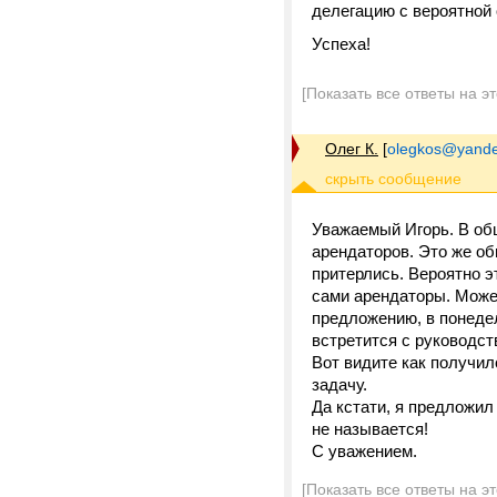
делегацию с вероятной 
Успеха!
[Показать все ответы на э
Олег К.
[
olegkos@yande
Уважаемый Игорь. В об
арендаторов. Это же о
притерлись. Вероятно э
сами арендаторы. Может
предложению, в понедел
встретится с руководс
Вот видите как получил
задачу.
Да кстати, я предложил 
не называется!
С уважением.
[Показать все ответы на э