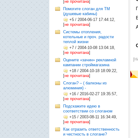
[
не прочитана
]
Помогите слоган для ТМ
(душевые кабины)
+5
/
2004-06-17 17:44:12,
[
не прочитана
]
Системы отопления,
котельные и проч. радости
теплой жизни
+7
/
2004-10-08 13:04:18,
[
не прочитана
]
[Н
Оцените «зачин» рекламной
кампании строймагазина
+18
/
2004-10-18 18:09:22,
[
не прочитана
]
Слоган? – ( балконы из
алюминия) -
+16
/
2016-02-27 19:35:57,
[
не прочитана
]
Подскажите идею в
соответствии со слоганом
+15
/
2003-08-11 16:34:49,
[
не прочитана
]
Как отразить ответственность
и честность в слогане?