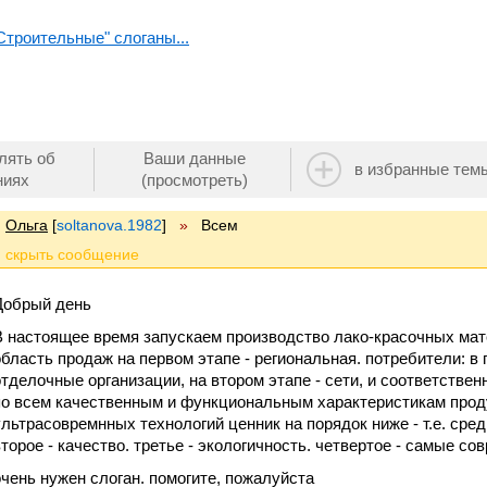
Строительные" слоганы...
лять об
Ваши данные
в избранные тем
ниях
(просмотреть)
Ольга
[
soltanova.1982
]
»
Всем
Добрый день
В настоящее время запускаем производство лако-красочных мат
область продаж на первом этапе - региональная. потребители: в
отделочные организации, на втором этапе - сети, и соответстве
по всем качественным и функциональным характеристикам продук
ультрасовремнных технологий ценник на порядок ниже - т.е. средн
второе - качество. третье - экологичность. четвертое - самые с
очень нужен слоган. помогите, пожалуйста