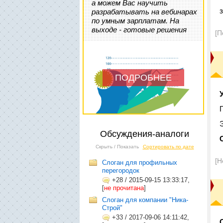
а можем Вас научить
разрабатывать на вебинарах
по умным зарплатам. На
выходе - готовые решения
[П
ПОДРОБНЕЕ
Обсуждения-аналоги
Скрыть / Показать
Сортировать по дате
[Н
Слоган для профильных
перегородок
+28
/
2015-09-15 13:33:17,
[
не прочитана
]
Слоган для компании "Ника-
Строй"
+33
/
2017-09-06 14:11:42,