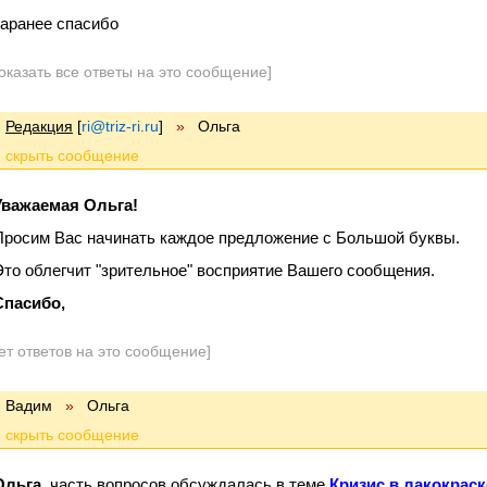
заранее спасибо
оказать все ответы на это сообщение]
Редакция
[
ri@triz-ri.ru
]
»
Ольга
Уважаемая Ольга!
Просим Вас начинать каждое предложение с Большой буквы.
Это облегчит "зрительное" восприятие Вашего сообщения.
Спасибо,
ет ответов на это сообщение]
Вадим
»
Ольга
Ольга
, часть вопросов обсуждалась в теме
Кризис в лакокраск