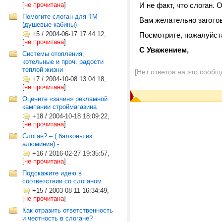
[
не прочитана
]
И не факт, что слоган.
Помогите слоган для ТМ
Вам желательно загото
(душевые кабины)
+5
/
2004-06-17 17:44:12,
Посмотрите, пожалуйст
[
не прочитана
]
С Уважением,
Системы отопления,
котельные и проч. радости
теплой жизни
[Нет ответов на это сообщ
+7
/
2004-10-08 13:04:18,
[
не прочитана
]
Оцените «зачин» рекламной
кампании строймагазина
+18
/
2004-10-18 18:09:22,
[
не прочитана
]
Слоган? – ( балконы из
алюминия) -
+16
/
2016-02-27 19:35:57,
[
не прочитана
]
Подскажите идею в
соответствии со слоганом
+15
/
2003-08-11 16:34:49,
[
не прочитана
]
Как отразить ответственность
и честность в слогане?