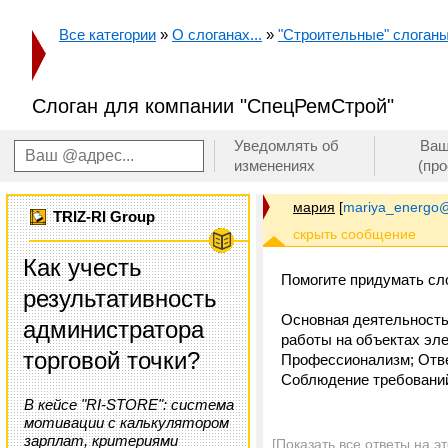
Все категории
»
О слоганах...
»
"Строительные" слоганы.
Слоган для компании "СпецРемСтрой"
Уведомлять об
Ваш
изменениях
(пр
мария
[
mariya_energo@
TRIZ-RI Group
Как учесть
Помогите придумать сл
результативность
Основная деятельность
администратора
работы на объектах эле
торговой точки?
Профессионализм; Ответ
Соблюдение требований
В кейсе "RI-STORE": система
мотивации с калькулятором
зарплат, критериями
[Показать все ответы на э