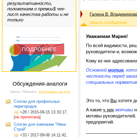
результативности,
положением о премии$ чек-
лист качества работы и не
Галина В. Владимиров
только
Уважаемая Мария!
По всей видимости, ре
ПОДРОБНЕЕ
руководители и, возмож
Кому из них адресован
Основной
мотив
, кот
честность перед заказ
специальных нормативо
Обсуждения-аналоги
Скрыть / Показать
Сортировать по дате
Это то, что
Вы
хотите д
Слоган для профильных
перегородок
А какие
у них
мотивы
н
+28
/
2015-09-15 13:33:17,
мотивы руководителей. 
[
не прочитана
]
предприятий.
Слоган для компании "Ника-
Строй"
____________________
+33
/
2017-09-06 14:11:42,