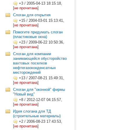
+3
/
2005-04-13 18:15:18,
[
не прочитана
]
Слоган для открытия
+15
/
2004-03-01 15:13:41,
[
не прочитана
]
Помогите придумать слоган
(пластиковые окна)
+23
/
2009-06-22 10:50:36,
[
не прочитана
]
Слоган для компании
занимающейся обусторойство
вахтовых поселков
нефтегазоконденсатных
месторождений
+13
/
2007-08-21 15:49:31,
[
не прочитана
]
Слоган для "оконной" фирмы
"Новый вид"
+8
/
2012-12-07 04:15:57,
[
не прочитана
]
Идея слогана для ТД
(строительные материалы)
+2
/
2006-08-23 17:43:53,
[
не прочитана
]