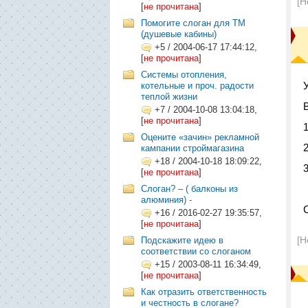
[Н
[
не прочитана
]
Помогите слоган для ТМ
(душевые кабины)
+5
/
2004-06-17 17:44:12,
[
не прочитана
]
Системы отопления,
котельные и проч. радости
теплой жизни
+7
/
2004-10-08 13:04:18,
[
не прочитана
]
Оцените «зачин» рекламной
кампании строймагазина
+18
/
2004-10-18 18:09:22,
[
не прочитана
]
Слоган? – ( балконы из
алюминия) -
+16
/
2016-02-27 19:35:57,
[
не прочитана
]
[Н
Подскажите идею в
соответствии со слоганом
+15
/
2003-08-11 16:34:49,
[
не прочитана
]
Как отразить ответственность
и честность в слогане?