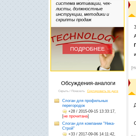
система мотивации, чек-
листы, должностные
инструкции, методики и
скрипты продаж
ПОДРОБНЕЕ
[Н
Обсуждения-аналоги
Скрыть / Показать
Сортировать по дате
Слоган для профильных
перегородок
+28
/
2015-09-15 13:33:17,
[
не прочитана
]
Слоган для компании "Ника-
Строй"
+33
/
2017-09-06 14:11:42,