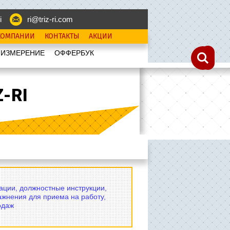
i
ri@triz-ri.com
КОМПАНИИ
КОНТАКТЫ
АКЦИИ
 ИЗМЕРЕНИЕ
OФФЕРБУК
-RI
вации, должностные инструкции,
ажнения для приема на работу,
одаж