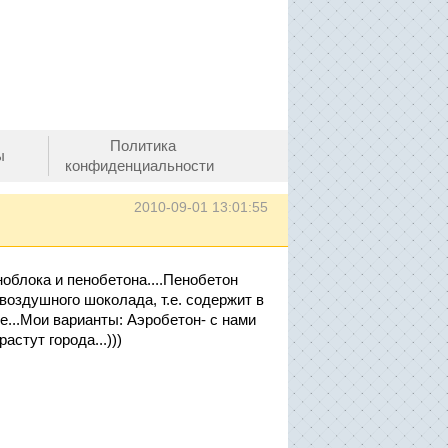
Политика
ы
конфиденциальности
2010-09-01 13:01:55
облока и пенобетона....Пенобетон
воздушного шоколада, т.е. содержит в
е...Мои варианты: Аэробетон- с нами
астут города...)))