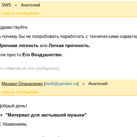
SWS
»
Анатолий
Здравствуйте.
А почему бы не попробовать поработать с техническими характе
Прочная легкость
или
Легкая прочность
,
или просто
Его Воздушество.
ет ответов на это сообщение]
Михаил Опанасенко
[
mo6@yandex.ru
]
»
Анатолий
Добрый день!
"Материал для застывшей музыки"
C Уважением,