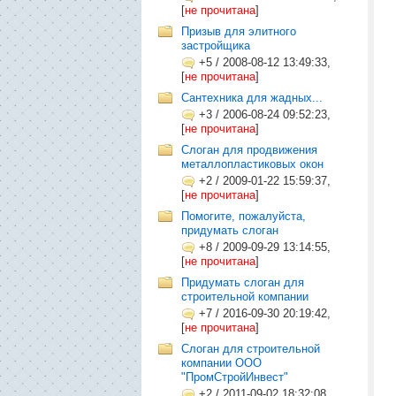
[
не прочитана
]
Призыв для элитного
застройщика
+5
/
2008-08-12 13:49:33,
[
не прочитана
]
Сантехника для жадных...
+3
/
2006-08-24 09:52:23,
[
не прочитана
]
Слоган для продвижения
металлопластиковых окон
+2
/
2009-01-22 15:59:37,
[
не прочитана
]
Помогите, пожалуйста,
придумать слоган
+8
/
2009-09-29 13:14:55,
[
не прочитана
]
Придумать слоган для
строительной компании
+7
/
2016-09-30 20:19:42,
[
не прочитана
]
Слоган для строительной
компании ООО
"ПромСтройИнвест"
+2
/
2011-09-02 18:32:08,