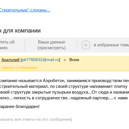
Строительные" слоганы...
н для компании
лять об
Ваши данные
в избранные тем
ниях
(просмотреть)
Анатолий
[
pb7760632@mail.ru
]
»
Всем
Компания называется Аэробетон, занимаемся производством пен
-строительный материал, по своей структуре напоминает плитку 
своей структуре закрытые пузырьки воздуха...От сюда и названи
егко...-легкость в сотрудничестве..-надежный партнер....-с нами р
Заранее благодарен!
оказать все ответы на это сообщение]