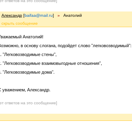
ет ответов на это сообщение]
Александр
[
baifaa@mail.ru
]
»
Анатолий
Уважаемый Анатолий!
Возможно, в основу слогана, подойдет слово "легковозводимый":
1. "Легковозводимые стены",
2. "Легковозводимые взаимовыгодные отношения",
3. "Легковозводимые дома".
С уважением, Александр.
ет ответов на это сообщение]