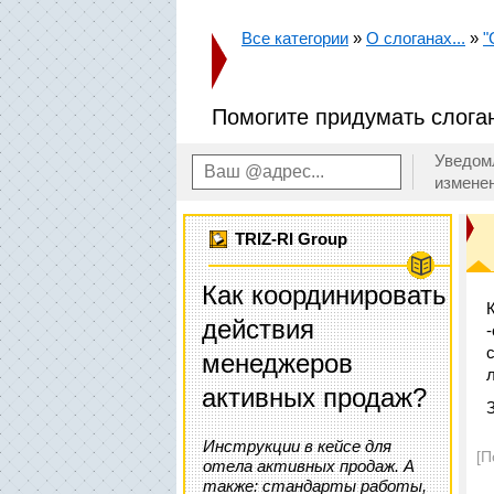
Все категории
»
О слоганах...
»
"
Помогите придумать слога
Уведом
измене
TRIZ-RI Group
Как координировать
действия
менеджеров
л
активных продаж?
Инструкции в кейсе для
[П
отела активных продаж. А
также: стандарты работы,