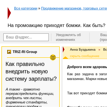
Все категории
»
Продвижение магазинов, торговых сетей
На промоакцию приходят бомжи. Как быть?
Уведомлять об
Ваш
изменениях
(пр
Анна Буздыкина
»
В
TRIZ-RI Group
Как правильно
Доброго всем здоровь
внедрить новую
Как раз задача в заг
систему зарплаты?
магазинах. Марки новые
А также - грамотно
Так вот приходят бомжи 
перераспределить функции,
внедрить чек-листы,
фирменные стандарты,
технологии продаж и