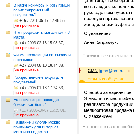
Для того, чтобы органи
В какие конкурсы и розыгрыши
когда люди с кошелькам
верит современный
руководством буфета пр
покупатель?
пробную партию нового 
+16
/
2011-05-17 12:48:55,
холодильники буфета и,
[
не прочитана
]
Что предложить магазинам к 8
С уважением,
марта
Анна Каправчук.
+4
/
2003-02-16 15:08:37,
[
не прочитана
]
Фирма продающая автомобили
[Показать все ответы на э
спрашивает...
+2
/
2004-08-10 18:44:38,
[
не прочитана
]
GMN
[
gmn@nm.ru
]
»
Рождественские акции для
покупателей
+4
/
2005-01-16 17:24:53,
Спасибо за вариант ре
[
не прочитана
]
Я мыслил в масштабе ср
На промоакцию приходят
реализатора продукции 
бомжи. Как быть?
мелкооптовая продажа п
+11
/
2005-10-07 16:35:01,
[
не прочитана
]
С Уважением.
Название и слоган можно
[Нет ответов на это сообщ
придумать для интернет
магазина подарков...