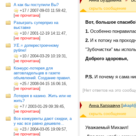
Анна Буздыкина
»
В
А как бы поступили Вы?
+17
/
2007-09-03 11:59:42,
[
не прочитана
]
Вот, большое спасибо
Разыграть суперприз на
выставке
1.
Особенно понравилась
+10
/
2001-12-19 14:11:47,
[
не прочитана
]
2.
И к потоку на проход
У.Е.= доперестроечному
"Зубочистки" мы использ
рублю!
+10
/
2004-03-29 10:19:31,
Доброго здоровья,
[
не прочитана
]
Конкурс-лотерея для
автовладельцев в газете
P.S.
И почему я сама ник
объявлений. Создание правил.
+25
/
2008-04-15 16:06:16,
[
не прочитана
]
[Нет ответов на это сообщ
Лотерея в казино. Жить или не
жить?
Анна Каправчук
[
akapl@
+7
/
2003-01-29 09:39:45,
[
не прочитана
]
Все конкуренты дают скидки, а
у нас все равно дешевле...
Уважаемый Михаил!
+23
/
2004-03-05 19:09:57,
[
не прочитана
]