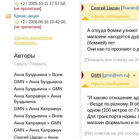
+2
/
2005-10-11 17:57:54,
Сергей Царан
[
Tsaran@
[
не прочитана
]
Кризис-акция
+2
/
2006-06-16 10:42:00,
[
не прочитана
]
А откуда бомжи узнают 
магазине находятся дур
Создать аналогичное
(бомжей) нет
обсуждение...
Они как-то прознают о 
Авторы
[Показать все ответы на э
Скрыть / Показать
Анна Буздыкина » Всем
GMN
[
gmn@nm.ru
]
»
GMN » Анна Буздыкина
Анна Буздыкина » GMN
Анна Каправчук » Анна
"И каково отношение ад
Буздыкина
- Везде по разному. В 
GMN » Анна Каправчук
одном (100 метров от ГУ
Анна Буздыкина » Всем
Для транспорта нормы з
магазин формально и по
Анна Каправчук » GMN
GMN » Анна Каправчук
[Нет ответов на это сообщ
Сергей Царан » Анна