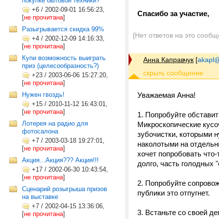
покупке бытовой техники?
+6
/
2002-09-01 16:56:23,
Спасибо за участие,
[
не прочитана
]
Разыгрывается скидка 99%
[Нет ответов на это сообщ
+4
/
2002-12-09 14:16:33,
[
не прочитана
]
Купи возможность выиграть
Анна Каправчук
[
akapl@
приз (целесообразность?)
+23
/
2003-06-06 15:27:20,
[
не прочитана
]
Нужен гвоздь!
Уважаемая Анна!
+15
/
2010-11-12 16:43:01,
[
не прочитана
]
1. Попробуйте обставит
Лотерея на радио для
Микроскопические кусоч
фотосалона
зубочистки, которыми н
+7
/
2003-03-18 19:27:01,
наколотыми на отдельны
[
не прочитана
]
хочет попробовать что-
Акция...Акция??? Акция!!!
долго, часть голодных "
+17
/
2002-06-30 10:43:54,
[
не прочитана
]
2. Попробуйте сопровож
Сценарий розыгрыша призов
публики это отпугнет.
на выставке
+7
/
2002-04-15 13:36:06,
3. Встаньте со своей д
[
не прочитана
]