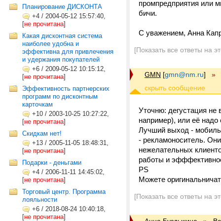
промпредприятия или мн
Планирование ДИСКОНТА
бичи.
+4
/
2004-05-12 15:57:40,
[
не прочитана
]
С уважением, Анна Капр
Какая дисконтная система
наиболее удобна и
[Показать все ответы на э
эффективна для привлечения
и удержания покупателей
+6
/
2009-05-12 10:15:12,
GMN
[
gmn@nm.ru
]
»
[
не прочитана
]
Эффективность партнерских
программ по дисконтным
карточкам
Уточню: дегустация не 
+10
/
2003-10-25 10:27:22,
например), или её надо
[
не прочитана
]
Лучший выход - мобильн
Скидкам нет!
- рекламоноситель. Они
+13
/
2005-11-05 18:48:31,
нежелательных клиенто
[
не прочитана
]
работы и эфффективнос
Подарки - деньгами
PS
+4
/
2006-11-11 14:45:02,
Можете оригинальничать
[
не прочитана
]
Торговый центр. Программа
[Показать все ответы на э
лояльности
+6
/
2018-08-24 10:40:18,
[
не прочитана
]