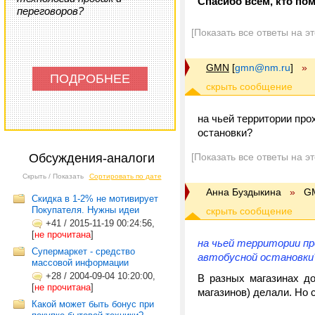
Спасибо всем, кто пом
переговоров?
[Показать все ответы на э
GMN
[
gmn@nm.ru
]
»
ПОДРОБНЕЕ
на чьей территории про
остановки?
Обсуждения-аналоги
[Показать все ответы на э
Скрыть / Показать
Сортировать по дате
Анна Буздыкина
»
G
Скидка в 1-2% не мотивирует
Покупателя. Нужны идеи
+41
/
2015-11-19 00:24:56,
[
не прочитана
]
на чьей территории пр
Супермаркет - средство
автобусной остановки
массовой информации
+28
/
2004-09-04 10:20:00,
В разных магазинах до
[
не прочитана
]
магазинов) делали. Но с
Какой может быть бонус при