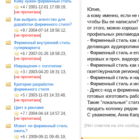
Кому нужен фирменный стиль
+4
/
2001-12-01 17:09:19,
Юлия,
[
не прочитана
]
а кому именно, если не 
Как выбрать агентство для
чтобы Вы ее написали? 
доработки фирменного стиля?
от этого, можно хорошо
+8
/
2004-07-14 18:56:12,
профильных рекламода
[
не прочитана
]
- Фирменный стиль как
Фирменный внутренний стиль
делающих аудиоролики,
супермаркета
- Фирменный стиль и е
+6
/
2007-01-26 18:58:23,
[
не прочитана
]
игровых и проч. видеор
- Фирменный стиль как
Извращения с логотипом
газет/журналов региона
+3
/
2003-04-20 18:31:13,
[
не прочитана
]
- Фирменный стиль и н
- Фирменный стиль и ин
Критерии разработки
фирменного стиля
- Дресс-код и форменн
+5
/
2003-11-03 14:33:48,
готовых изготовить раб
[
не прочитана
]
Такие "локальные" стат
Цвет в рекламе
продать колонку рядом 
+7
/
2004-04-14 14:57:24,
С уважением, Анна Капр
[
не прочитана
]
[Нет ответов на это сообщ
Может ли фирменный стиль
ожить?
+6
/
2009-09-11 09:45:19,