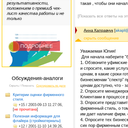
результативности,
такая , чтобы они начал
положением о премии$ чек-
лист качества работы и не
[Показать все ответы на э
только
Анна Каправчук
[
akapl@
ПОДРОБНЕЕ
Уважаемая Юлия!
Для начала наберите "б
1. Обзвоните уфимские
и спросите, какие услу
ценам, в какие сроки г
Обсуждения-аналоги
бизнесменам "спектр" пр
ценам доступно, что - 
Скрыть / Показать
Сортировать по дате
2. Опросите менеджеро
Критерии оценки фирменного
Клиентами в процессе 
стиля.
3. Опросите представи
+15
/
2003-09-13 11:27:06,
фирменный стиль, о том,
[
не прочитана
]
им дает наличие фирм. с
Полезная информация для
4. Опросите тех бизнесм
флайера (стройматериалы)
сих пор фирменным сти
+12
/
2001-11-10 14:39:26,