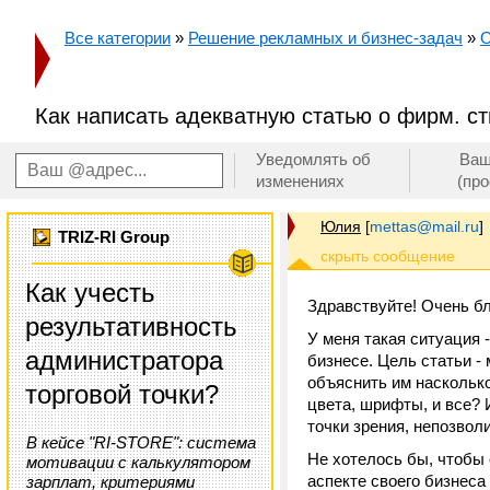
Все категории
»
Решение рекламных и бизнес-задач
»
О
Как написать адекватную статью о фирм. с
Уведомлять об
Ваш
изменениях
(пр
Юлия
[
mettas@mail.ru
]
TRIZ-RI Group
Как учесть
Здравствуйте! Очень б
результативность
У меня такая ситуация 
администратора
бизнесе. Цель статьи -
объяснить им насколько
торговой точки?
цвета, шрифты, и все? 
точки зрения, непозвол
В кейсе "RI-STORE": система
Не хотелось бы, чтобы
мотивации с калькулятором
аспекте своего бизнеса
зарплат, критериями