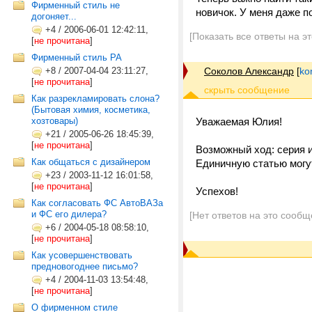
Фирменный стиль не
новичок. У меня даже п
догоняет...
+4
/
2006-06-01 12:42:11,
[Показать все ответы на э
[
не прочитана
]
Фирменный стиль РА
+8
/
2007-04-04 23:11:27,
Соколов Александр
[
ko
[
не прочитана
]
Как разрекламировать слона?
(Бытовая химия, косметика,
хозтовары)
Уважаемая Юлия!
+21
/
2005-06-26 18:45:39,
[
не прочитана
]
Возможный ход: серия 
Как общаться с дизайнером
Единичную статью могут
+23
/
2003-11-12 16:01:58,
[
не прочитана
]
Успехов!
Как согласовать ФС АвтоВАЗа
и ФС его дилера?
[Нет ответов на это сообщ
+6
/
2004-05-18 08:58:10,
[
не прочитана
]
Как усовершенствовать
предновогоднее письмо?
+4
/
2004-11-03 13:54:48,
[
не прочитана
]
О фирменном стиле