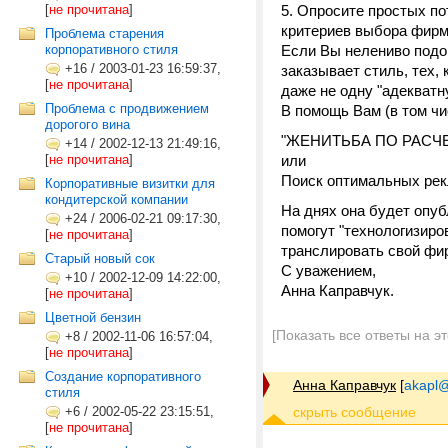
[
не прочитана
]
5. Опросите простых п
критериев выбора фирмы
Проблема старения
корпоративного стиля
Если Вы нелениво подой
+16
/
2003-01-23 16:59:37,
заказывает стиль, тех, 
[
не прочитана
]
даже не одну "адекватн
Проблема с продвижением
В помощь Вам (в том чи
дорогого вина
"ЖЕНИТЬБА ПО РАСЧЕ
+14
/
2002-12-13 21:49:16,
[
не прочитана
]
или
Поиск оптимальных рек
Корпоративные визитки для
кондитерской компании
На днях она будет опуб
+24
/
2006-02-21 09:17:30,
помогут "технологизиро
[
не прочитана
]
транслировать свой фи
Старый новый сок
С уважением,
+10
/
2002-12-09 14:22:00,
Анна Каправчук.
[
не прочитана
]
Цветной бензин
[Показать все ответы на э
+8
/
2002-11-06 16:57:04,
[
не прочитана
]
Создание корпоративного
Анна Каправчук
[
akapl@
стиля
+6
/
2002-05-22 23:15:51,
[
не прочитана
]