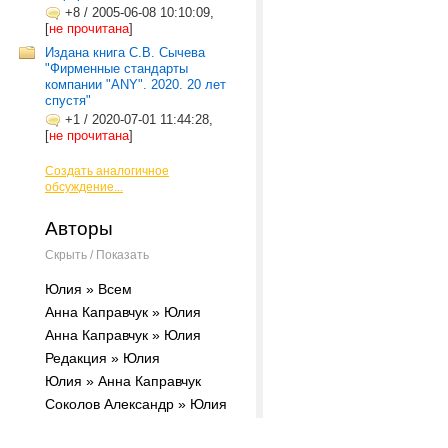
+8
/
2005-06-08 10:10:09,
[
не прочитана
]
Издана книга С.В. Сычева
"Фирменные стандарты
компании "ANY". 2020. 20 лет
спустя"
+1
/
2020-07-01 11:44:28,
[
не прочитана
]
Создать аналогичное
обсуждение...
Авторы
Скрыть / Показать
Юлия » Всем
Анна Каправчук » Юлия
Анна Каправчук » Юлия
Редакция » Юлия
Юлия » Анна Каправчук
Соколов Александр » Юлия