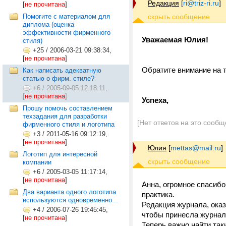
Редакция
[
ri@triz-ri.ru
]
[
не прочитана
]
Помогите с материалом для
диплома (оценка
эффективности фирменного
Уважаемая Юлия!
стиля)
+25
/
2006-03-21 09:38:34,
[
не прочитана
]
Обратите внимание на т
Как написать адекватную
статью о фирм. стиле?
+6
/
2005-09-05 12:18:11,
[
не прочитана
]
Успеха,
Прошу помочь составлением
техзадания для разработки
[Нет ответов на это сообщ
фирменного стиля и логотипа
+3
/
2011-05-16 09:12:19,
[
не прочитана
]
Юлия
[
mettas@mail.ru
]
Логотип для интересной
компании
+6
/
2005-03-05 11:17:14,
[
не прочитана
]
Анна, огромное спасиб
Два варианта одного логотипа
практика.
используются одновременно...
Редакция журнала, оказ
+4
/
2006-07-26 19:45:45,
чтобы принесла журнал
[
не прочитана
]
Теперь важно найти так