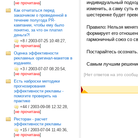
индивидуальный подход
[
не прочитана
]
изменить, а саму суть 
Как отчитаться перед
шестеренке будет прево
заказчиком о проведенной в
течение полугода PR-
кампании, чтобы ему было
Правило: Нельзя менять
понятно, за что он платил
формирует его отношени
деньги?!
гармоничный союз со с
+8
/
2003-07-25 10:48:27,
[
не прочитана
]
Постарайтесь осознать.
Оценка эффективности
рекламных оригинал-макетов в
изданиях.
Самым лучшим решение
+3
/
2003-07-07 08:20:54,
[
не прочитана
]
[Нет ответов на это сообщ
Есть наброски методики
прогнозирования
эффективности рекламы -
помогите проверить на
практике
+44
/
2003-09-08 12:32:28,
[
не прочитана
]
Ресторан - расчет
эффективности рекламы
+15
/
2003-07-04 11:40:36,
[
не прочитана
]