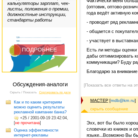
Фактически меня больш
калькуляторы зарплат, чек-
(оптовик, оптово-розни
листы, положения о премии,
года ведёт активную к
должностные инструкции,
стандарты работы
- проводит ряд реклам
- общается с покупател
- участвует в выставках 
ПОДРОБНЕЕ
Есть ли методы оценки
дабы оптимизировать к
коммуникации? Буду р
Благодарю за внимание 
Обсуждения-аналоги
[Показать все ответы на э
Скрыть / Показать
Сортировать по дате
MACTEP
[
mdb@km.ru
]
Как и по каким критериям
можно оценить результаты
рекламной кампании банка?
+25
/
2001-09-19 23:42:04,
Эхх, вот бы было хорош
[
не прочитана
]
словечки из книжек и 
Оценка эффективности
языке...Возможно Вы б
интернет-рекламы