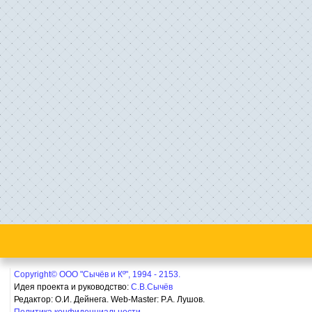
Copyright© ООО "Сычёв и Кº", 1994 - 2153.
Идея проекта и руководство:
С.В.Сычёв
Редактор: О.И. Дейнега. Web-Master:
Р.А. Лушов.