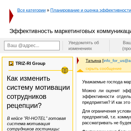
Все категории
»
Планирование и оценка эффективност
Эффективность маркетинговых коммуникац
Уведомлять об
Ваш
изменениях
(пр
Татьяна
[
info_for_us@a
TRIZ-RI Group
Как изменить
Уважаемые господа мар
систему мотивации
Можно ли оценит эффе
сотрудников
эффективности отдель
предприятия? И как это
рецепции?
Для ограничения услов
предприятий, т.е. комм
В кейсе "RI-HOTEL" готовая
рассматривать не буде
система мотивация
сотрудников гостиницы: