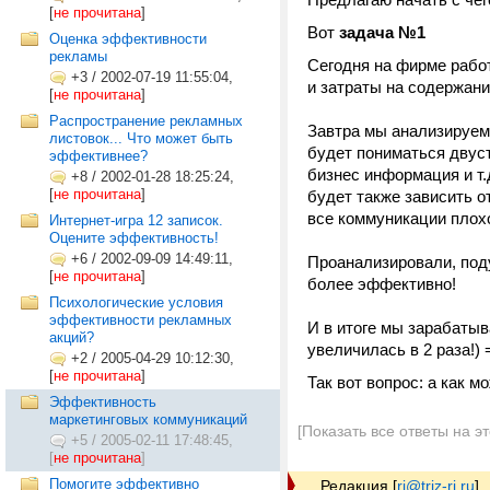
[
не прочитана
]
Вот
задача №1
Оценка эффективности
рекламы
Сегодня на фирме работ
+3
/
2002-07-19 11:55:04,
и затраты на содержани
[
не прочитана
]
Распространение рекламных
Завтра мы анализируем
листовок... Что может быть
будет пониматься двус
эффективнее?
бизнес информация и т.
+8
/
2002-01-28 18:25:24,
[
не прочитана
]
будет также зависить от
все коммуникации плох
Интернет-игра 12 записок.
Оцените эффективность!
+6
/
2002-09-09 14:49:11,
Проанализировали, поду
[
не прочитана
]
более эффективно!
Психологические условия
эффективности рекламных
И в итоге мы зарабатыв
акций?
увеличилась в 2 раза!)
+2
/
2005-04-29 10:12:30,
[
не прочитана
]
Так вот вопрос: а как м
Эффективность
маркетинговых коммуникаций
[Показать все ответы на э
+5
/
2005-02-11 17:48:45,
[
не прочитана
]
Помогите эффективно
Редакция
[
ri@triz-ri.ru
]