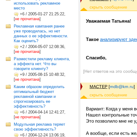
использовать рекламное
место
+6
/
2005-01-27 21:25:22,
[
не прочитана
]
Уважаемая Татьяна!
Рекламная кампания ранее
уже проводилась, но нет
данных о ее эффективности.
Такое
анализируют зде
Как оценить?
+2
/
2004-05-07 12:08:36,
[
не прочитана
]
Спасибо,
Разместили рекламу клиента,
а эффекта нет. Что вы
говорите клиенту?
[Нет ответов на это сообщ
+9
/
2005-08-15 10:48:32,
[
не прочитана
]
MACTEP
[
mdb@km.ru
]
Каким образом определить
оптимальный бюджет
рекламной кампании и
спрогнозировать ее
эффективность?
Вариант: Когда у меня
+6
/
2004-04-14 12:41:27,
Нашел контрольные точк
[
не прочитана
]
Это позволило мне не у
Модульная реклама теряет
свою эффективность?
А вообще, если есть же
+6
/
2004-12-24 13:06:19,