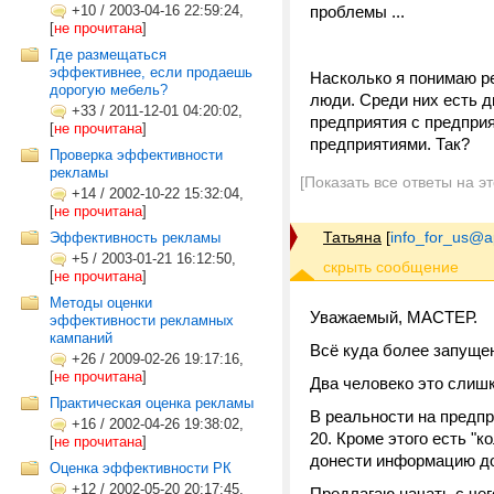
+10
/
2003-04-16 22:59:24,
проблемы ...
[
не прочитана
]
Где размещаться
эффективнее, если продаешь
Насколько я понимаю ре
дорогую мебель?
люди. Среди них есть 
+33
/
2011-12-01 04:20:02,
предприятия с предприя
[
не прочитана
]
предприятиями. Так?
Проверка эффективности
рекламы
[Показать все ответы на э
+14
/
2002-10-22 15:32:04,
[
не прочитана
]
Татьяна
[
info_for_us@a
Эффективность рекламы
+5
/
2003-01-21 16:12:50,
[
не прочитана
]
Методы оценки
Уважаемый, МАСТЕР.
эффективности рекламных
кампаний
Всё куда более запущен
+26
/
2009-02-26 19:17:16,
[
не прочитана
]
Два человеко это слишк
Практическая оценка рекламы
В реальности на предпр
+16
/
2002-04-26 19:38:02,
20. Кроме этого есть "
[
не прочитана
]
донести информацию до
Оценка эффективности РК
+12
/
2002-05-20 20:17:45,
Предлагаю начать с чег