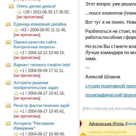
Этот вопрос уже решил
Опять делим деньги!
+29
/
2011-06-30 17:36:02,
...поиск клиентов (пла
[
не прочитана
]
Вот тут я не понял. Но
Единица измерения дизайна
+63
/
2009-08-05 11:11:46,
Разбегаться не стоит, е
[
не прочитана
]
работоспособная сформ
Оценка качества сайта.
Но если Вы станете вл
Контрольные вопросы
Лучше командира по мое
+2
/
2004-10-12 10:49:16,
[
не прочитана
]
зама.
Вариант типового creative brief
---
+1
/
2004-09-09 17:11:11,
[
не прочитана
]
Алексей Шпаков
Алгоритм решения
студия позитивной проп
изобретательских задач
+1
/
2004-09-17 10:41:16,
полиграфический фору
[
не прочитана
]
Регистр фантастических идей
[Нет ответов на это сообщ
+1
/
2004-09-17 10:45:42,
[
не прочитана
]
Алгоритм "Рекламное
Афанасьев Игорь
[
bona
Измерение"
+1
/
2004-09-17 10:49:49,