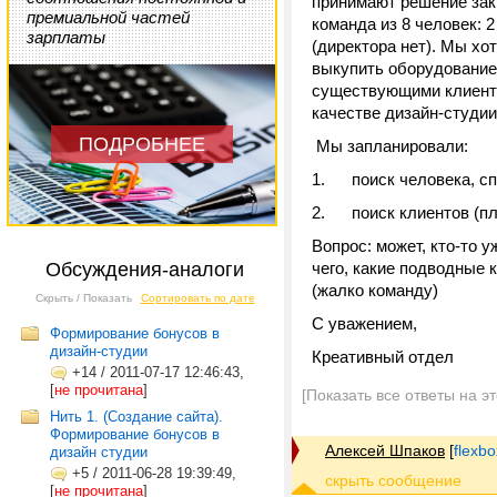
принимают решение зак
премиальной частей
команда из 8 человек: 2 a
зарплаты
(директора нет). Мы хо
выкупить оборудование 
существующими клиента
качестве дизайн-студи
ПОДРОБНЕЕ
Мы запланировали:
1. поиск человека, сп
2. поиск клиентов (пл
Вопрос: может, кто-то 
Обсуждения-аналоги
чего, какие подводные 
(жалко команду)
Скрыть / Показать
Сортировать по дате
С уважением,
Формирование бонусов в
дизайн-студии
Креативный отдел
+14
/
2011-07-17 12:46:43,
[
не прочитана
]
[Показать все ответы на э
Нить 1. (Создание сайта).
Формирование бонусов в
Алексей Шпаков
[
flexb
дизайн студии
+5
/
2011-06-28 19:39:49,
[
не прочитана
]