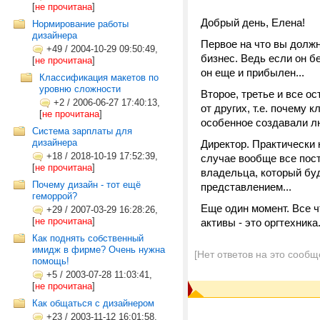
[
не прочитана
]
Добрый день, Елена!
Нормирование работы
дизайнера
Первое на что вы долж
+49
/
2004-10-29 09:50:49,
бизнес. Ведь если он б
[
не прочитана
]
он еще и прибылен...
Классификация макетов по
уровню сложности
Второе, третье и все ос
+2
/
2006-06-27 17:40:13,
от других, т.е. почему 
[
не прочитана
]
особенное создавали лю
Система зарплаты для
дизайнера
Директор. Практически 
+18
/
2018-10-19 17:52:39,
случае вообще все пост
[
не прочитана
]
владельца, который бу
Почему дизайн - тот ещё
представлением...
геморрой?
Еще один момент. Все ч
+29
/
2007-03-29 16:28:26,
[
не прочитана
]
активы - это оргтехника
Как поднять собственный
имидж в фирме? Очень нужна
[Нет ответов на это сообщ
помощь!
+5
/
2003-07-28 11:03:41,
[
не прочитана
]
Как общаться с дизайнером
+23
/
2003-11-12 16:01:58,