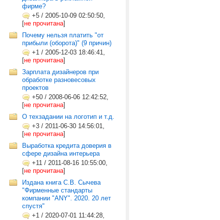
фирме?
+5
/
2005-10-09 02:50:50,
[
не прочитана
]
Почему нельзя платить "от
прибыли (оборота)" (9 причин)
+1
/
2005-12-03 18:46:41,
[
не прочитана
]
Зарплата дизайнеров при
обработке разновесовых
проектов
+50
/
2008-06-06 12:42:52,
[
не прочитана
]
О техзадании на логотип и т.д.
+3
/
2011-06-30 14:56:01,
[
не прочитана
]
Выработка кредита доверия в
сфере дизайна интерьера
+11
/
2011-08-16 10:55:00,
[
не прочитана
]
Издана книга С.В. Сычева
"Фирменные стандарты
компании "ANY". 2020. 20 лет
спустя"
+1
/
2020-07-01 11:44:28,