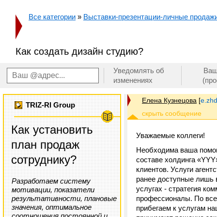
Все категории
»
Выставки-презентации-личные продаж
Как создать дизайн студию?
Уведомлять об
Ваш
изменениях
(пр
Елена Кузнецова
[
e.zh
TRIZ-RI Group
Как установить
Уважаемые коллеги!
план продаж
Необходима ваша помощ
сотруднику?
составе холдинга «YYY»
клиентов. Услуги агент
ранее доступные лишь в
Разработаем систему
услугах - стратегия ко
мотивации, показатели
результативности, плановые
профессионалы. По все
значения, оптимальное
прибегаем к услугам н
соотношения постоянной и