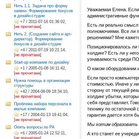
Нить 1.1. Задача про форму
Уважаемая Елена. Если
заявки. Формирование бонусов
административные функ
в дизайн-студии
+7
/
2011-07-16 01:36:02,
Есть ли реально смысл 
[
не прочитана
]
полномочиями. Все ли п
Нить 2. (Создание сайта и арт-
решениями? Мне кажетс
директор). Формирование
бонусов в дизайн-студии
Позиционировалось ли В
+4
/
2011-07-19 10:21:14,
холдинг? Есть ли у нег
[
не прочитана
]
узнаваемость среди 
Start-up компании по дизайну
+1
/
2005-01-08 16:11:42,
О каком оборудовании и
[
не прочитана
]
Если просто компьютерн
Нужна помощь в организации
стоимостью. Иначе у ни
структуры
сторону от текущей ре
+42
/
2004-08-09 18:34:10,
холдинг убытки, которые
[
не прочитана
]
себя представляет. Гов
Проблема набора персонала в
технику по остаточной 
малые компании
+17
/
2004-01-13 19:41:04,
гарантия дается хотя б
[
не прочитана
]
Мы хотим образовать 
Опять вопросы по РА
+6
/
2005-01-24 12:52:11,
А кто станет ее учеред
[
не прочитана
]