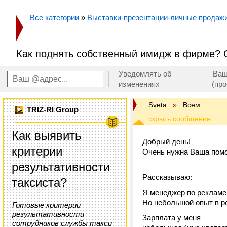
Все категории
»
Выставки-презентации-личные продаж
Как поднять собственный имидж в фирме? 
Уведомлять об
Ваш
изменениях
(пр
Sveta
»
Всем
TRIZ-RI Group
Как выявить
Добрый день!
критерии
Очень нужна Ваша помо
результативности
Рассказываю:
таксиста?
Я менеджер по рекламе 
Но небольшой опыт в ре
Готовые критерии
результативности
Зарплата у меня
сотрудников службы такси