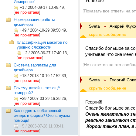
Успехов!
Измерение"
+1
/
2004-09-17 10:49:49,
[Показать все ответы на э
[
не прочитана
]
Нормирование работы
дизайнера
Sveta
»
Андрей Жуко
+49
/
2004-10-29 09:50:49,
[
не прочитана
]
Классификация макетов по
уровню сложности
Спасибо большое за сов
+2
/
2006-06-27 17:40:13,
учитывая что она меня 
[
не прочитана
]
[Нет ответов на это сообщ
Система зарплаты для
дизайнера
+18
/
2018-10-19 17:52:39,
Sveta
»
Георгий Сок
[
не прочитана
]
Почему дизайн - тот ещё
геморрой?
+29
/
2007-03-29 16:28:26,
Георгий!
[
не прочитана
]
Спасибо большое за сс
Как поднять собственный
Очень желательно зна
имидж в фирме? Очень нужна
реально занимают с
помощь!
Хорош также план, в
+5
/
2003-07-28 11:03:41,
[
не прочитана
]