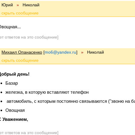
Юрий
»
Николай
Овощная...
ет ответов на это сообщение]
Михаил Опанасенко
[
mo6@yandex.ru
]
»
Николай
Добрый день!
Базар
железка, в которую вставляют телефон
автомобиль, с которым постоянно связываются ("звоню на ба
Овощная
С Уважением,
ет ответов на это сообщение]