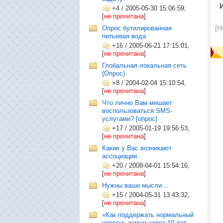
+4
/
2005-05-30 15:06:59,
[
не прочитана
]
[Н
Опрос бутилированная
питьевая вода
+16
/
2005-06-21 17:15:01,
[
не прочитана
]
Глобальная локальная сеть
(Опрос)
+8
/
2004-02-04 15:10:54,
[
не прочитана
]
Что лично Вам мешает
воспользоваться SMS-
услугами? [опрос]
+17
/
2005-01-19 19:56:53,
[
не прочитана
]
Какие у Вас возникают
ассоциации
+20
/
2008-04-01 15:54:16,
[
не прочитана
]
Нужны ваши мысли...
+15
/
2004-05-31 13:43:32,
[
не прочитана
]
«Как поддержать нормальный
уровень жизни через 10 лет,