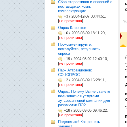
Сбор стереотипов и опасений о
поставщиках комп.
комплектующих
+3
/
2004-12-07 03:44:51,
[
не прочитана
]
[Н
Опрос Клиентов
+6
/
2005-03-09 18:11:20,
[
не прочитана
]
Прокомментируйте,
пожалуйста, результаты
опроса
+19
/
2004-08-02 12:40:10,
[
не прочитана
]
Парк Аттракционов:
СОЦОПРОС
+2
/
2004-06-09 16:28:11,
[
не прочитана
]
А
Опрос: Почему Вы не станете
пользоваться услугами
аутсорсинговой компании для
разработки ПО?
+18
/
2005-09-05 09:46:22,
[
не прочитана
]
п
Подсветите! Как решить
задачу?