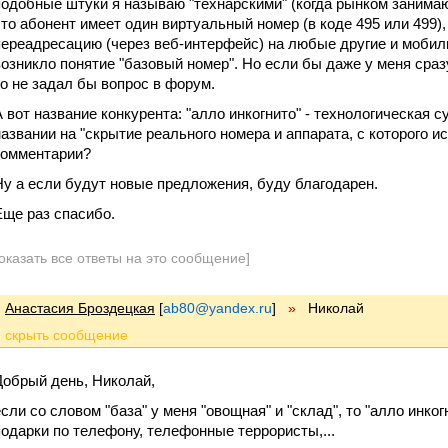
подобные штуки я называю "технарскими" (когда рынком занимают
что абонент имеет один виртуальный номер (в коде 495 или 499),
переадресацию (через веб-интерфейс) на любые другие и мобиль
возникло понятие "базовый номер". Но если бы даже у меня сраз
то не задал бы вопрос в форум.
А вот название конкурента: "алло инкогнито" - технологическая с
названии на "скрытие реального номера и аппарата, с которого ис
комментарии?
Ну а если будут новые предложения, буду благодарен.
Еще раз спасибо.
оказать все ответы на это сообщение]
Анастасия Броздецкая
[
ab80@yandex.ru
]
»
Николай
Добрый день, Николай,
если со словом "база" у меня "овощная" и "склад", то "алло инк
подарки по телефону, телефонные террористы,...