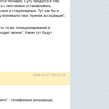
ся технари). Суть продукта в том,
 а с него можно устанавливать
ные и стационарные. Тут как бы и
у возникала така "нужная ассоциация",
уть та же. позиционирование в
ходит звонок". Какие тут будут
2006-10-27 09:55:19
огнито" - телефонные розыгрыши,