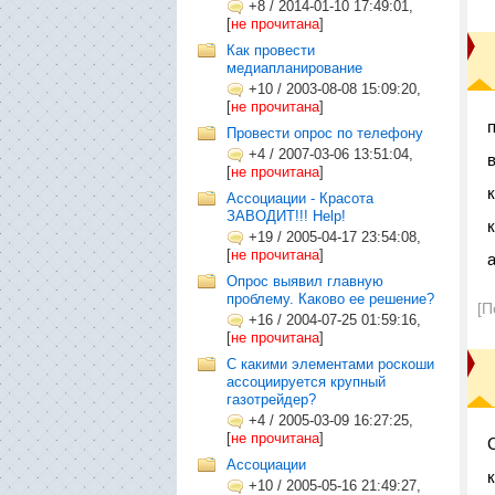
+8
/
2014-01-10 17:49:01,
[
не прочитана
]
Как провести
медиапланирование
+10
/
2003-08-08 15:09:20,
[
не прочитана
]
п
Провести опрос по телефону
+4
/
2007-03-06 13:51:04,
[
не прочитана
]
Ассоциации - Красота
ЗАВОДИТ!!! Help!
+19
/
2005-04-17 23:54:08,
[
не прочитана
]
а
Опрос выявил главную
проблему. Каково ее решение?
[П
+16
/
2004-07-25 01:59:16,
[
не прочитана
]
С какими элементами роскоши
ассоциируется крупный
газотрейдер?
+4
/
2005-03-09 16:27:25,
[
не прочитана
]
Ассоциации
+10
/
2005-05-16 21:49:27,