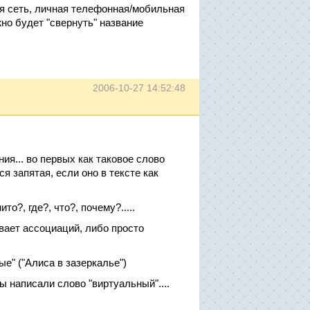
ая сеть, личная телефонная/мобильная
жно будет "свернуть" название
2006-10-27 14:52:48
ния... во первых как таковое слово
ся запятая, если оно в тексте как
о?, где?, что?, почему?.....
ывает ассоциаций, либо просто
ые" ("Алиса в зазеркалье")
ы написали слово "виртуальный"....