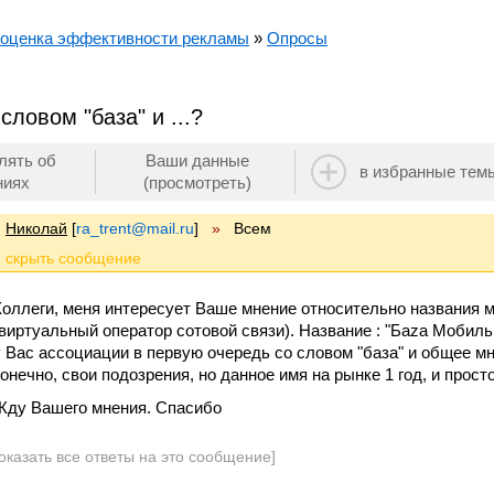
 оценка эффективности рекламы
»
Опросы
словом "база" и ...?
лять об
Ваши данные
в избранные тем
ниях
(просмотреть)
Николай
[
ra_trent@mail.ru
]
»
Всем
Коллеги, меня интересует Ваше мнение относительно названия 
(виртуальный оператор сотовой связи). Название : "Баzа Мобиль
у Вас ассоциации в первую очередь со словом "база" и общее мн
конечно, свои подозрения, но данное имя на рынке 1 год, и прост
Жду Вашего мнения. Спасибо
оказать все ответы на это сообщение]