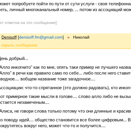
может попробуете пойти по пути от сути услуги - своя телефонн
сеть, личный многоканальный номер, ... потом из ассоциаций мо
ет ответов на это сообщение]
Denisoff
[
denisoff.fm@gmail.com
]
»
Николай
День добрый...
"Алло инкогнито" как по мне, опять таки пример не лучшего назва
"Алло" в речи как правило само по себе... либо после него ставит
вводное.... вобщем название тоже загадочное....
ссоциации: что-то спрятанное (это должно радовать), кто инкогнит
вот примерное такие мысли в голове.... слово алло либо не выз
остается незамеченым....
"Алиса, не говори слова только потому что они длинные и красив
по поводу идей.... общество становится все более цифровым... В
окрутитесь вокруг него, может что-то и получится....