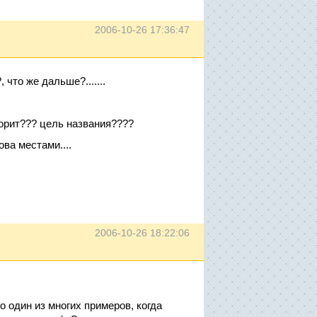
2006-10-26 17:36:47
 что же дальше?.......
оворит??? цель названия????
ва местами....
2006-10-26 18:22:06
о один из многих примеров, когда