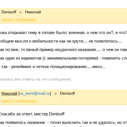
Denisoff
»
Николай
ока открывал тему в голове было: военная, о чем это он?, и что?,
вобщем мысли о мобильности как ни крути.... не появлялось....
как по мне, то явный пример неудачного названия..... о чем он г
как один из вариантов (с минимальными потерями) - поменять сло
 так - ренейминг и четкое позиционирование.... имхо...
оказать все ответы на это сообщение]
Николай
[
ra_trent@mail.ru
]
»
Denisoff
Спасибо за ответ, мистер Denisoff
как появилось название - точно выяснить так и не удалось, но эт