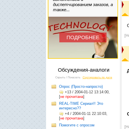
диспетчированием заказов, а
также...
[Н
ПОДРОБНЕЕ
Обсуждения-аналоги
Скрыть / Показать
Сортировать по дате
Опрос (Просто-напросто)
+13
/
2004-01-12 13:14:00,
[
не прочитана
]
REAL-TIME Сериал!! Это
интересно??
+4
/
2004-01-11 22:10:03,
[
не прочитана
]
Помогите с опросом
[Н