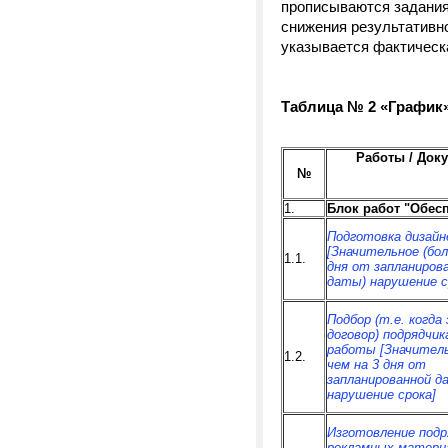
прописываются задания
снижения результативно
указывается фактическ
Таблица № 2 «График»
Работы / Док
№
1.
Блок работ "Обес
Подготовка дизайн
[Значительное (бол
1.1.
дня от запланиров
даты) нарушение с
Подбор (т.е. когда
договор) подрядчик
работы [Значитель
1.2.
чем на 3 дня от
запланированной д
нарушение срока]
Изготовление подр
рекламных матери