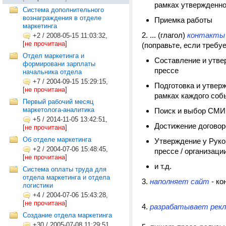
рамках утвержденно
Система дополнительного
вознаграждения в отделе
Приемка работы
маркетинга
2. .
.. (глагол)
контакты 
+2
/
2008-05-15 11:03:32,
[
не прочитана
]
(поправьте, если требуе
Отдел маркетинга и
Составление и утве
формировани зарплаты
прессе
начальника отдела
+7
/
2004-09-15 15:29:15,
Подготовка и утверж
[
не прочитана
]
рамках каждого соб
Первый рабочий месяц
маркетолога-аналитика
Поиск и выбор СМИ
+5
/
2014-11-05 13:42:51,
Достижение договор
[
не прочитана
]
Об отделе маркетинга
Утверждение у Руко
+2
/
2004-07-06 15:48:45,
прессе / организаци
[
не прочитана
]
и т.д.
Система оплаты труда для
отдела маркетинга и отдела
3.
наполняет сайт
- ко
логистики
+4
/
2004-07-06 15:43:28,
[
не прочитана
]
4.
разрабатывает рек
Создание отдела маркетинга
+30
/
2005-07-08 11:29:51,