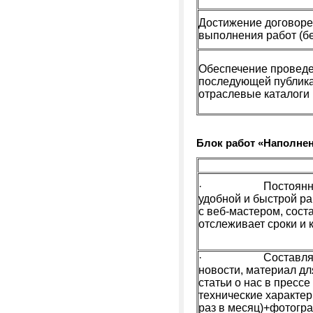
Достижение договоре
выполнения работ (б
Обеспечение проведе
последующей публика
отраслевые каталоги
Блок работ «Наполнен
· Постоянно выя
удобной и быстрой ра
с веб-мастером, соста
отслеживает сроки и 
· Составляет и п
новости, материал дл
статьи о нас в пресс
технические характе
раз в месяц)+фотогр