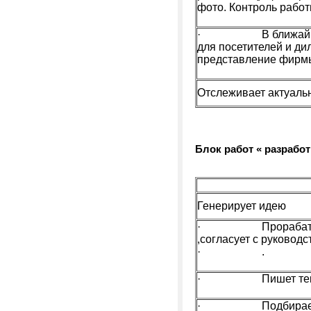
фото. Контроль работ
· В ближайшее вр
для посетителей и ди
представление фирмы
Отслеживает актуальн
Блок работ « разрабо
Генерирует идею
· Прорабатывает
,согласует с руковод
· .
· Пишет тек
· Подбирает подр