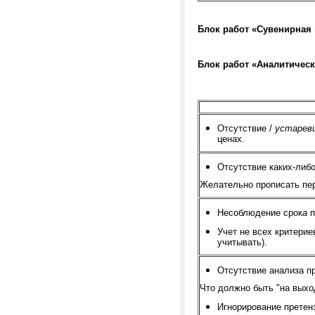
Блок работ «Сувенирная
Блок работ «Аналитическ
Отсутствие /
устаре
ценах.
Отсутствие каких-либ
Желательно прописать пер
Несоблюдение срок
а
п
Учет не всех критерие
учитывать).
Отсутствие анализа п
Что должно быть "на выхо
Игнорирование претен