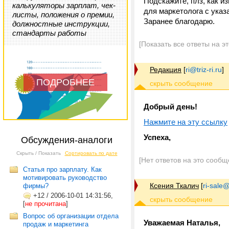
Подскажите, плз, как и
калькуляторы зарплат, чек-
для маркетолога с ука
листы, положения о премии,
Заранее благодарю.
должностные инструкции,
стандарты работы
[Показать все ответы на э
Редакция
[
ri@triz-ri.ru
]
ПОДРОБНЕЕ
Добрый день!
Нажмите на эту ссылку
Успеха,
Обсуждения-аналоги
Скрыть / Показать
Сортировать по дате
[Нет ответов на это сообщ
Статья про зарплату. Как
мотивировать руководство
Ксения Ткалич
[
ri-sale@t
фирмы?
+12
/
2006-10-01 14:31:56,
[
не прочитана
]
Вопрос об организации отдела
Уважаемая Наталья,
продаж и маркетинга