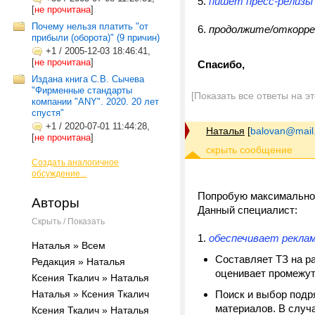
5.
пишет пресс-релиз
[
не прочитана
]
Почему нельзя платить "от
6.
продолжите/откоррек
прибыли (оборота)" (9 причин)
+1
/
2005-12-03 18:46:41,
[
не прочитана
]
Спасибо,
Издана книга С.В. Сычева
"Фирменные стандарты
[Показать все ответы на э
компании "ANY". 2020. 20 лет
спустя"
+1
/
2020-07-01 11:44:28,
Наталья
[
balovan@mail
[
не прочитана
]
Создать аналогичное
обсуждение...
Попробую максимально 
Авторы
Данный специалист:
Скрыть / Показать
1.
обеспечивает рекла
Наталья » Всем
Составляет ТЗ на р
Редакция » Наталья
оценивает промежут
Ксения Ткалич » Наталья
Наталья » Ксения Ткалич
Поиск и выбор подр
материалов. В случа
Ксения Ткалич » Наталья