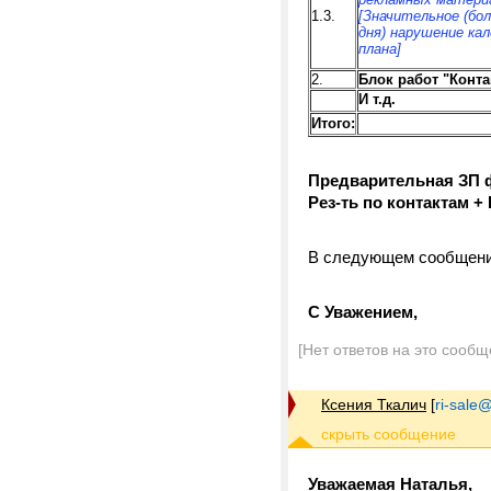
1.3.
[Значительное (бол
дня) нарушение ка
плана]
2.
Блок работ "Конта
И т.д.
Итого
:
Предварительная ЗП ф-
Рез-ть по контактам + 
В следующем сообщени
С Уважением,
[Нет ответов на это сообщ
Ксения Ткалич
[
ri-sale@t
Уважаемая Наталья,