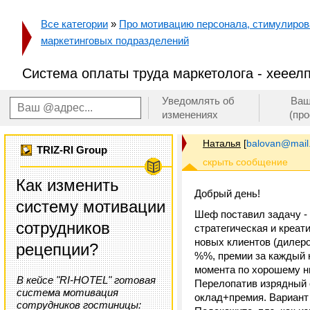
Все категории
»
Про мотивацию персонала, стимулирован
маркетинговых подразделений
Система оплаты труда маркетолога - хееелп
Уведомлять об
Ваш
изменениях
(пр
Наталья
[
balovan@mail
TRIZ-RI Group
Как изменить
Добрый день!
систему мотивации
Шеф поставил задачу - 
сотрудников
стратегическая и креа
новых клиентов (дилеро
рецепции?
%%, премии за каждый н
момента по хорошему ни
В кейсе "RI-HOTEL" готовая
Перелопатив изрядный 
система мотивация
оклад+премия. Вариант 
сотрудников гостиницы: