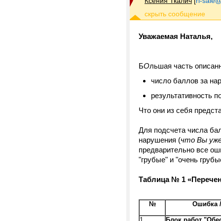
Ксения Ткалич
[
ri-sale@t
Уважаемая Наталья,
Б
О
льшая часть описан
число баллов за на
результативность п
Что они из себя предст
Для подсчета числа ба
нарушения (
что Вы уже
предварительно все оши
"грубые" и "очень грубы
Таблица № 1 «Перечен
№
Ошибка 
1.
Блок работ "Об