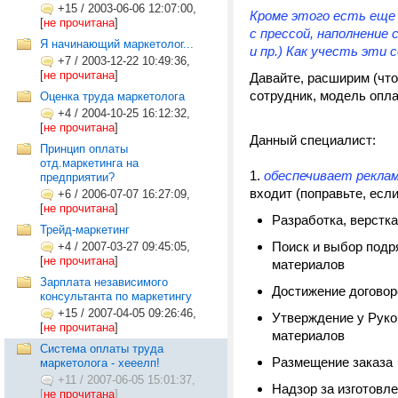
+15
/
2003-06-06 12:07:00,
Кроме этого есть еще
[
не прочитана
]
с прессой, наполнение 
Я начинающий маркетолог...
и пр.) Как учесть эти
+7
/
2003-12-22 10:49:36,
[
не прочитана
]
Давайте, расширим (что
сотрудник, модель опла
Оценка труда маркетолога
+4
/
2004-10-25 16:12:32,
[
не прочитана
]
Данный специалист:
Принцип оплаты
отд.маркетинга на
1.
обеспечивает рекл
предприятии?
входит (поправьте, если
+6
/
2006-07-07 16:27:09,
[
не прочитана
]
Разработка, верстк
Трейд-маркетинг
Поиск и выбор подр
+4
/
2007-03-27 09:45:05,
[
не прочитана
]
материалов
Зарплата независимого
Достижение договор
консультанта по маркетингу
+15
/
2007-04-05 09:26:46,
Утверждение у Руко
[
не прочитана
]
материалов
Система оплаты труда
Размещение заказа
маркетолога - хееелп!
+11
/
2007-06-05 15:01:37,
Надзор за изготовл
[
не прочитана
]