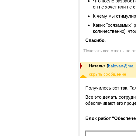
Что после разработ
он не хочет или не 
К чему мы стимулир
Каких "осязаемых" 
количественно], чт
Спасибо,
[Показать все ответы на э
Наталья
[
balovan@mail
Получилось вот так. Там
Все это делать сотрудн
обеспечивают его проц
Блок работ "Обеспеч