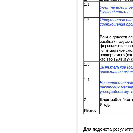
1.1.
Учет не всех тре
Руководителя в 
1.2.
Отсутствие опт
соотношения сро
Важно довести оп
ошибки / нарушен
формализованного
"оптимальное соо
проверяемого (ка
кто это выявит?) 
1.3.
Значительное (бо
превышение смет
1.4.
Несоответствие
рекламных матер
утвержденному Т
2.
Блок работ "Кон
И т.д.
Итого:
Для
подсчета результат