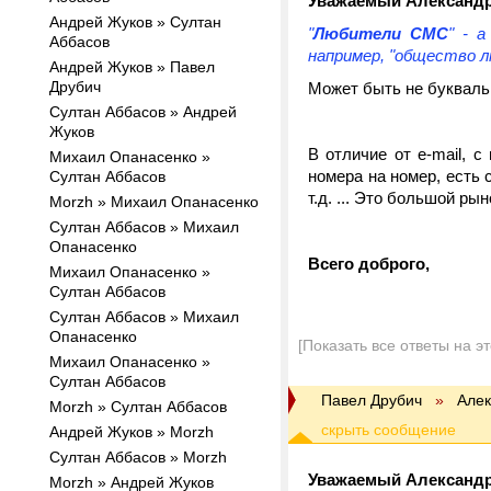
Уважаемый Александр
Андрей Жуков » Султан
"
Любители СМС
" - 
Аббасов
например, "общество л
Андрей Жуков » Павел
Друбич
Может быть не буквальн
Султан Аббасов » Андрей
Жуков
В отличие от e-mail, 
Михаил Опанасенко »
номера на номер, есть с
Султан Аббасов
т.д. ... Это большой ры
Morzh » Михаил Опанасенко
Султан Аббасов » Михаил
Опанасенко
Всего доброго,
Михаил Опанасенко »
Султан Аббасов
Султан Аббасов » Михаил
Опанасенко
[Показать все ответы на э
Михаил Опанасенко »
Султан Аббасов
Павел Друбич
»
Алек
Morzh » Султан Аббасов
Андрей Жуков » Morzh
Султан Аббасов » Morzh
Уважаемый Александр
Morzh » Андрей Жуков