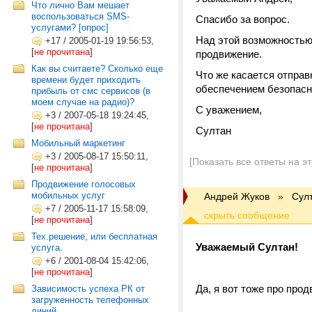
Что лично Вам мешает
воспользоваться SMS-
Спасибо за вопрос.
услугами? [опрос]
Над этой возможностью
+17
/
2005-01-19 19:56:53,
[
не прочитана
]
продвижение.
Как вы считаете? Сколько еще
Что же касается отправ
времени будет приходить
обеспечением безопасн
прибыль от смс сервисов (в
моем случае на радио)?
С уважением,
+3
/
2007-05-18 19:24:45,
[
не прочитана
]
Султан
Мобильный маркетинг
+3
/
2005-08-17 15:50:11,
[Показать все ответы на э
[
не прочитана
]
Продвижение голосовых
мобильных услуг
Андрей Жуков
»
Сул
+7
/
2005-11-17 15:58:09,
[
не прочитана
]
Тех.решение, или бесплатная
Уважаемый Султан!
услуга.
+6
/
2001-08-04 15:42:06,
[
не прочитана
]
Да, я вот тоже про про
Зависимость успеха РК от
загруженность телефонных
линий.