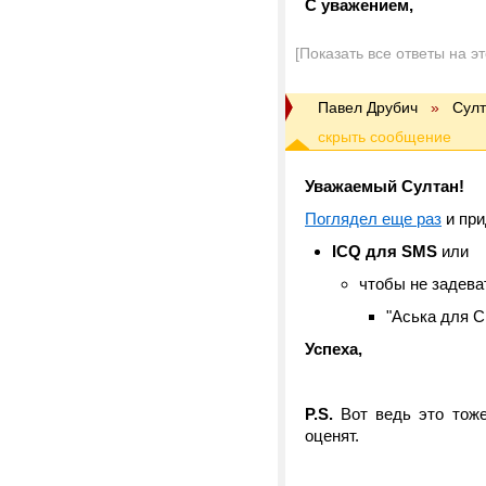
С уважением,
[Показать все ответы на э
Павел Друбич
»
Султ
Уважаемый Султан!
Поглядел еще раз
и при
IСQ для SMS
или
чтобы не задева
"Аська для 
Успеха,
P.S.
Вот ведь это тоже
оценят.