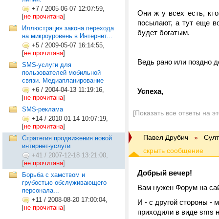
+7
/
2005-06-07 12:07:59,
Они ж у всех есть, кт
[
не прочитана
]
посылают, а тут еще в
Иллюстрация закона перехода
будет богатым.
на микроуровень в Интернет...
+5
/
2009-05-07 16:14:55,
[
не прочитана
]
Ведь рано или поздно д
SMS-услуги для
пользователей мобильной
связи. Медиапланирование
+6
/
2004-04-13 11:19:16,
Успеха,
[
не прочитана
]
SMS-реклама
[Показать все ответы на э
+14
/
2010-01-14 10:07:19,
[
не прочитана
]
Павел Друбич
»
Султ
Стратегия продвижения новой
интернет-услуги
+41
/
2007-12-18 13:21:00,
[
не прочитана
]
Добрый вечер!
Борьба с хамством и
грубостью обслуживающего
Вам нужен Форум на са
персонала...
+11
/
2008-08-20 17:00:04,
И - с другой стороны -
[
не прочитана
]
приходили в виде sms 