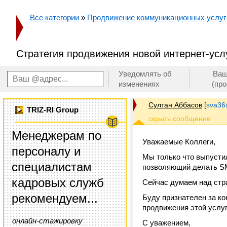
Все категории
»
Продвижение коммуникационных услуг
Стратегия продвижения новой интернет-усл
Уведомлять об
Ваш
изменениях
(пр
Султан Аббасов
[
sva36
TRIZ-RI Group
Менеджерам по
Уважаемые Коллеги,
персоналу и
Мы только что выпустил
специалистам
позволяющий делать SM
кадровых служб
Сейчас думаем над стр
рекомендуем...
Буду признателен за к
продвижения этой услуг
онлайн-стажировку
С уважением,