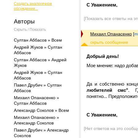
Создать аналогичное
С Уважением,
обсуждение...
[Показать все ответы на э
Авторы
Скрыть / Показать
Михаил Опанасенко
[
m
Султан Аббасов » Всем
Андрей Жуков » Султан
Аббасов
Добрый день!
Султан Аббасов » Андрей
Жуков
Мое мнение: надо доба
Андрей Жуков » Султан
Аббасов
Да и собственно конце
Павел Друбич » Султан
любителей смс"
. Г
Аббасов
понятно... Предположи
Михаил Опанасенко »
Султан Аббасов
Александр Соколов » Всем
С Уважением,
Михаил Опанасенко »
Александр Соколов
[Нет ответов на это сообщ
Павел Друбич » Александр
Соколов