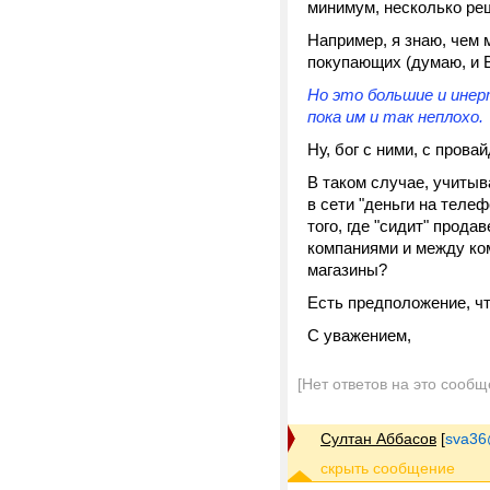
минимум, несколько ре
Например, я знаю, чем 
покупающих (думаю, и В
Но это большие и инер
пока им и так неплохо.
Ну, бог с ними, с провай
В таком случае, учиты
в сети "деньги на теле
того, где "сидит" прода
компаниями и между ко
магазины?
Есть предположение, чт
С уважением,
[Нет ответов на это сообщ
Султан Аббасов
[
sva36