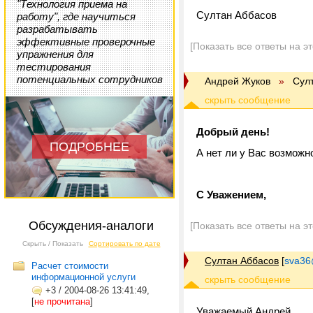
"Технология приема на
Султан Аббасов
работу", где научиться
разрабатывать
эффективные проверочные
[Показать все ответы на э
упражнения для
тестирования
потенциальных сотрудников
Андрей Жуков
»
Сул
Добрый день!
ПОДРОБНЕЕ
А нет ли у Вас возможн
С Уважением,
Обсуждения-аналоги
[Показать все ответы на э
Скрыть / Показать
Сортировать по дате
Султан Аббасов
[
sva36
Расчет стоимости
информационной услуги
+3
/
2004-08-26 13:41:49,
[
не прочитана
]
Уважаемый Андрей,