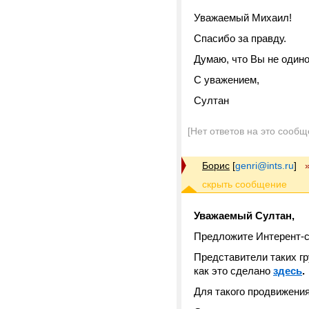
Уважаемый Михаил!
Спасибо за правду.
Думаю, что Вы не одино
С уважением,
Султан
[Нет ответов на это сообщ
Борис
[
genri@ints.ru
]
Уважаемый Султан,
Предложите Интерент-с
Представители таких г
как это сделано
здесь
.
Для такого продвижени