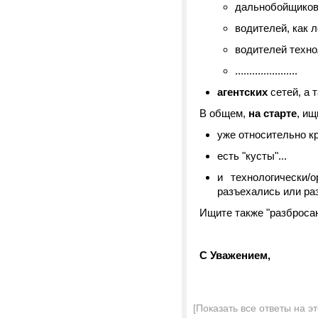
дальнобойщиков 
водителей, как 
водителей техно
......................
агентских
сетей, а 
В общем,
на старте
, ищ
уже относительно кр
есть "кусты"...
и технологически/
разъехались или раз
Ищите также "разброса
С Уважением,
[Показать все ответы на э