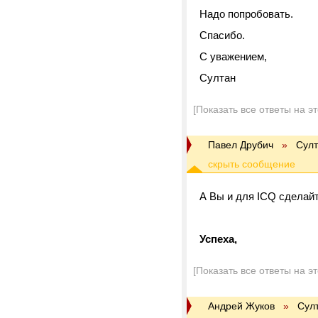
Надо попробовать.
Спасибо.
С уважением,
Султан
[Показать все ответы на э
Павел Друбич
»
Султ
А Вы и для ICQ сделайт
Успеха,
[Показать все ответы на э
Андрей Жуков
»
Сул