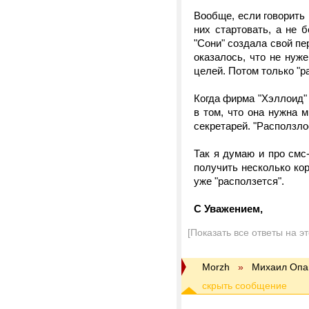
Вообще, если говорить 
них стартовать, а не 
"Сони" создала свой пе
оказалось, что не нуж
целей. Потом только "р
Когда фирма "Хэллоид"
в том, что она нужна 
секретарей. "Расползло
Так я думаю и про смс-
получить несколько ко
уже "расползется".
С Уважением,
[Показать все ответы на э
Morzh
»
Михаил Опа