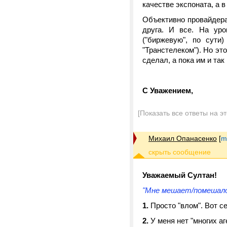
качестве экспоната, а 
Объективно провайдера
друга. И все. На уро
("биржевую", по сути
"Транстелеком"). Но эт
сделал, а пока им и так
С Уважением,
[Показать все ответы на э
Михаил Опанасенко
[
m
Уважаемый Султан!
"Мне мешает/помешало 
1.
Просто "влом". Вот се
2.
У меня нет "многих аге