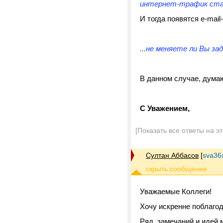
интернет-трафик стане
И тогда появятся e-mai
...не меняете ли Вы зада
В данном случае, думаю
С Уважением,
[Показать все ответы на э
Султан Аббасов
[
sva36
Уважаемые Коллеги!
Хочу искренне поблагод
Ряд замечаний и идей м