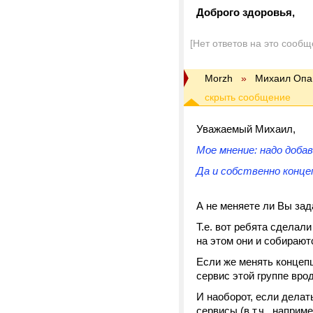
Доброго здоровья,
[Нет ответов на это сообщ
Morzh
»
Михаил Опа
Уважаемый Михаил,
Мое мнение: надо доба
Да и собственно конц
А не меняете ли Вы зад
Т.е. вот ребята сделали
на этом они и собирают
Если же менять концеп
сервис этой группе вро
И наоборот, если делат
сервисы (в т.ч., наприме