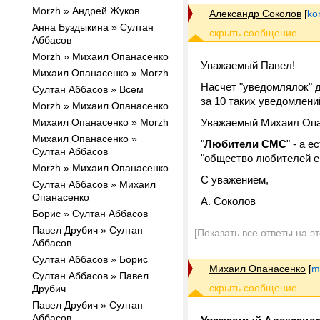
Morzh » Андрей Жуков
Александр Соколов
[
ko
Анна Буздыкина » Султан
Аббасов
Morzh » Михаил Опанасенко
Уважаемый Павел!
Михаил Опанасенко » Morzh
Насчет "уведомлялок" д
Султан Аббасов » Всем
за 10 таких уведомлени
Morzh » Михаил Опанасенко
Михаил Опанасенко » Morzh
Уважаемый Михаил Опа
Михаил Опанасенко »
"
Любители СМС
" - а 
Султан Аббасов
"общество любителей ем
Morzh » Михаил Опанасенко
С уважением,
Султан Аббасов » Михаил
Опанасенко
А. Соколов
Борис » Султан Аббасов
Павел Друбич » Султан
[Показать все ответы на э
Аббасов
Султан Аббасов » Борис
Михаил Опанасенко
[
m
Султан Аббасов » Павел
Друбич
Павел Друбич » Султан
Аббасов