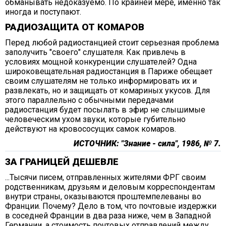
обманывать недоказуемо. По крайней мере, именно так
иногда и поступают.
РАДИОЗАЩИТА ОТ КОМАРОВ
Перед любой радиостанцией стоит серьезная проблема
заполучить "своего" слушателя. Как привлечь в
условиях мощной конкуренции слушателей? Одна
широковещательная радиостанция в Париже обещает
своим слушателям не только информировать их и
развлекать, но и защищать от комариных укусов. Для
этого параллельно с обычными передачами
радиостанция будет посылать в эфир не слышимые
человеческим ухом звуки, которые губительно
действуют на кровососущих самок комаров.
ИСТОЧНИК: "Знание - сила", 1986, № 7.
ЗА ГРАНИЦЕЙ ДЕШЕВЛЕ
...Тысячи писем, отправленных жителями ФРГ своим
родственникам, друзьям и деловым корреспондентам
внутри страны, оказываются проштемпелеваны во
Франции. Почему? Дело в том, что почтовые издержки
в соседней Франции в два раза ниже, чем в Западной
Германии, а стоимость почтовых отправлений между