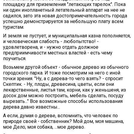
площадку для приземления "летающих тарелок". Пока
ни один инопланетный летательный аппарат на нее не
садился, зато эта новая достопримечательность города
успешно демонстрируется за небольшую плату всем
туристам.
И земля не пустует, и муниципальная казна пополняется,
и человеческая слабость - любопытство! -
удовлетворена, и - нужно отдать должное
предприимчивости местных властей - есть чему
поучиться.
Возьмем другой объект - обычное дерево из обычного
городского парка. И тоже посмотрим на него с иной
точки зрения. "Ну, а с дерева-то чего взять? - спросит
Скептик. - Ну, плоды, древесина, цветы, если они
лекарственные, листья там, корни, как у женьшеня, из
досок дом можно построить, мебель сделать, посуду
вырезать..." Все возможные способы использования
дерева давно известны...
А если, думая о дереве, вспомнить, что человек по
природе своей - собственник? Мой дом, моя машина,
мое Дело, моя собака, ...мое дерево.