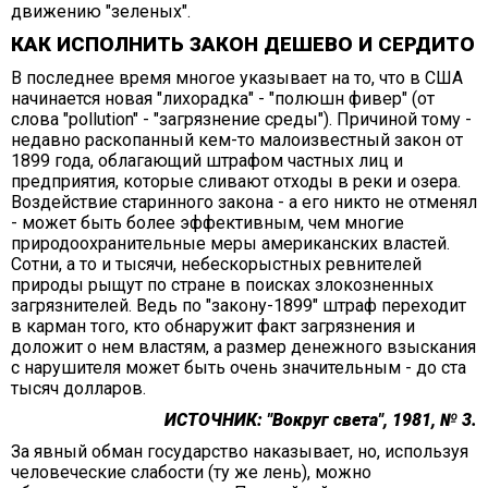
движению "зеленых".
КАК ИСПОЛНИТЬ ЗАКОН ДЕШЕВО И СЕРДИТО
В последнее время многое указывает на то, что в США
начинается новая "лихорадка" - "полюшн фивер" (от
слова "pollution" - "загрязнение среды"). Причиной тому -
недавно раскопанный кем-то малоизвестный закон от
1899 года, облагающий штрафом частных лиц и
предприятия, которые сливают отходы в реки и озера.
Воздействие старинного закона - а его никто не отменял
- может быть более эффективным, чем многие
природоохранительные меры американских властей.
Сотни, а то и тысячи, небескорыстных ревнителей
природы рыщут по стране в поисках злокозненных
загрязнителей. Ведь по "закону-1899" штраф переходит
в карман того, кто обнаружит факт загрязнения и
доложит о нем властям, а размер денежного взыскания
с нарушителя может быть очень значительным - до ста
тысяч долларов.
ИСТОЧНИК: "Вокруг света", 1981, № 3.
За явный обман государство наказывает, но, используя
человеческие слабости (ту же лень), можно