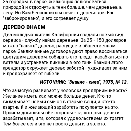
За городом, в парке, желающих полюбоваться
природой и отдохнуть в тени больше, чем деревьев в
лесу. Но Вам беспокоиться нечего: дерево для Вас
"забронировано", и это согревает душу.
ДЕРЕВО ВНАЕМ
Два молодых жителя Калифорнии создали новый вид
сервиса - службу найма деревьев. За 25 - 150 долларов
можно "нанять" дерево, растущее в общественном
парке. Заключенные договора дают право восхищаться
цветущим деревом, собирать его плоды, карабкаться по
ветвям и устраивать пикники в его тени. Взамен этого
арендатор окружает дерево заботой - ухаживает за ним
и предохраняет от гибели.
ИСТОЧНИК: "Знание - сила", 1975, № 12.
Что зачастую развивает у человека предприимчивость?
Желание иметь как можно больше денег. Кто-то
вкладывает новый смысл в старые вещи, а кто-то
азартный и желающий заработать покупается на это.
Причем довольны обе стороны - та, которые деньги
зарабатывает, и та, которая с удовольствием их тратит.
Тем более если это не просто деньги, а золото.