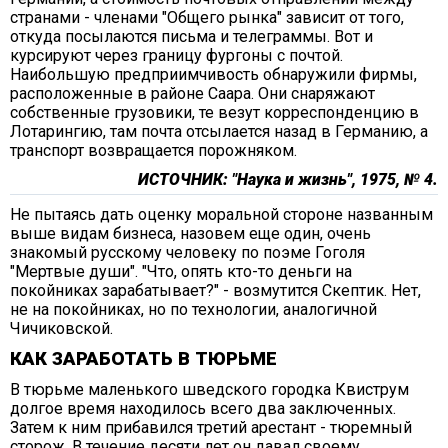
странами - членами "Общего рынка" зависит от того,
откуда посылаются письма и телеграммы. Вот и
курсируют через границу фургоны с почтой.
Наибольшую предприимчивость обнаружили фирмы,
расположенные в районе Саара. Они снаряжают
собственные грузовики, те везут корреспонденцию в
Лотарингию, там почта отсылается назад в Германию, а
транспорт возвращается порожняком.
ИСТОЧНИК: "Наука и жизнь", 1975, № 4.
Не пытаясь дать оценку моральной стороне названным
выше видам бизнеса, назовем еще один, очень
знакомый русскому человеку по поэме Гоголя
"Мертвые души". "Что, опять кто-то деньги на
покойниках зарабатывает?" - возмутится Скептик. Нет,
не на покойниках, но по технологии, аналогичной
Чичиковской.
КАК ЗАРАБОТАТЬ В ТЮРЬМЕ
В тюрьме маленького шведского городка Квиструм
долгое время находилось всего два заключенных.
Затем к ним прибавился третий арестант - тюремный
сторож. В течение десяти лет он давал своему