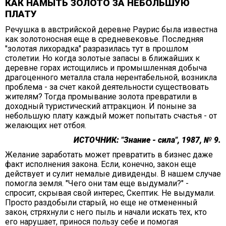
КАК НАМЫТЬ ЗОЛОТО ЗА НЕБОЛЬШУЮ
ПЛАТУ
Речушка в австрийской деревне Раурис была известна
как золотоносная еще в средневековье. Последняя
"золотая лихорадка" разразилась тут в прошлом
столетии. Но когда золотые запасы в ближайших к
деревне горах истощились и промышленная добыча
драгоценного металла стала нерентабельной, возникла
проблема - за счет какой деятельности существовать
жителям? Тогда промывание золота превратили в
доходный туристический аттракцион. И поныне за
небольшую плату каждый может попытать счастья - от
желающих нет отбоя.
ИСТОЧНИК: "Знание - сила", 1987, № 9.
Желание заработать может превратить в бизнес даже
факт исполнения закона. Если, конечно, закон еще
действует и сулит немалые дивиденды. В нашем случае
помогла земля. "Чего они там еще выдумали?" -
спросит, скрывая свой интерес, Скептик. Не выдумали.
Просто раздобыли старый, но еще не отмененный
закон, стряхнули с него пыль и начали искать тех, кто
его нарушает, принося пользу себе и помогая