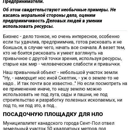
Предприниматели.
Об этом свидетельствуют необычные примеры. Не
касаясь моральной стороны дела, оценим
предприимчивость Деловых людей в умении
использовать ресурсы.
Бизнес - дело тонкое, но очень интересное, особенно
если ты удачлив, предприимчив, готов рисковать и не
боишься, в случае чего, начать все сначала. А везет тем,
кто не боится рисковать и умеет взглянуть на
привычное с другой точки зрения, используя ресурсы,
старые как мир - человеческие слабости и привычки.
Наш привычный объект - небольшой участок земли.
"Ну, - наморщит нос иной Скептик, - уж о земле-то не
надо... И так почти все известно..." Но если посмотреть на
ее применение иначе, то нашу землю можно
использовать не под луга, сады и пашни, не под
строительство и разработку полезных ископаемых, ни
под то, ни под это, а под...
ПОСАДОЧНУЮ ПЛОЩАДКУ ДЛЯ НЛО
Муниципалитет канадского города Сент-Пол отвел
земельный участок 50 квадратных метров под