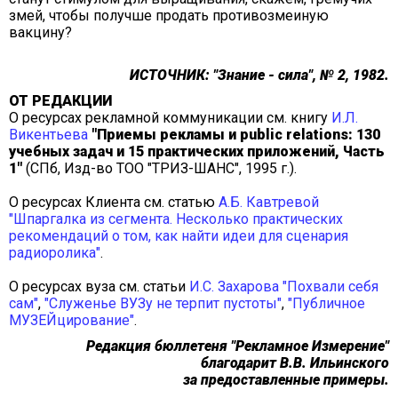
змей, чтобы получше продать противозмеиную
вакцину?
ИСТОЧНИК: "Знание - сила", № 2, 1982.
ОТ РЕДАКЦИИ
О ресурсах рекламной коммуникации см. книгу
И.Л.
Викентьева
"Приемы рекламы и public relations: 130
учебных задач и 15 практических приложений, Часть
1"
(СПб, Изд-во ТОО "ТРИЗ-ШАНС", 1995 г.).
О ресурсах Клиента см. статью
А.Б. Кавтревой
"Шпаргалка из сегмента. Несколько практических
рекомендаций о том, как найти идеи для сценария
радиоролика"
.
О ресурсах вуза см. статьи
И.С. Захарова
"Похвали себя
сам"
,
"Служенье ВУЗу не терпит пустоты"
,
"Публичное
МУЗЕЙцирование"
.
Редакция бюллетеня "Рекламное Измерение"
благодарит
В.В. Ильинского
за предоставленные примеры.