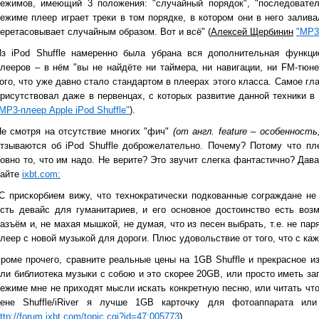
режимов, имеющий 3 положения: "случайный порядок", "последовател
ежиме плеер играет треки в том порядке, в котором они в него залив
еретасовывает случайным образом. Вот и всё" (
Алексей Щербинин
"MP3-
Из iPod Shuffle намеренно была убрана вся дополнительная функцио
лееров – в нём "вы не найдёте ни таймера, ни навигации, ни FM-тюне
ого, что уже давно стало стандартом в плеерах этого класса. Самое гл
рисутствовал даже в первенцах, с которых развитие данной техники в 
MP3-плеер Apple iPod Shuffle"
).
е смотря на отсутствие многих "фич"
(от англ.
feature
– особенность,
тзываются об iPod Shuffle доброжелательно. Почему? Потому что пл
овно то, что им надо. Не верите? Это звучит слегка фантастично? Дав
сайте
ixbt
.com
:
С прискорбием вижу, что технократически подкованные сограждане не 
сть девайс для гуманитариев, и его основное достоинство есть воз
азъём и, не махая мышкой, не думая, что из песен выбрать, т.е. не па
леер с новой музыкой для дороги. Плюс удовольствие от того, что с ка
роме прочего, сравните реальные цены на 1GB Shuffle и прекрасное и
ли библиотека музыки с собою и это скорее 20GB, или просто иметь зап
ежиме мне не приходят мысли искать конкретную песню, или читать что 
цене Shuffle/iRiver я лучше 1GB карточку для фотоаппарата или
ttp://forum.ixbt.com/topic.cgi?id=47:005773
)