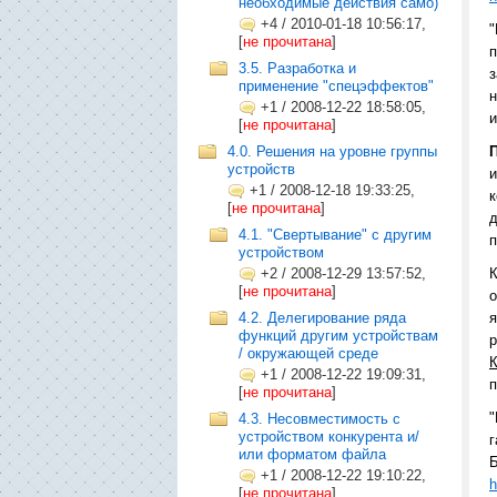
необходимые действия само)
+4
/
2010-01-18 10:56:17,
"
[
не прочитана
]
п
3.5. Разработка и
з
применение "спецэффектов"
н
+1
/
2008-12-22 18:58:05,
и
[
не прочитана
]
4.0. Решения на уровне группы
устройств
+1
/
2008-12-18 19:33:25,
[
не прочитана
]
д
4.1. "Свертывание" с другим
п
устройством
+2
/
2008-12-29 13:57:52,
К
[
не прочитана
]
о
4.2. Делегирование ряда
функций другим устройствам
р
/ окружающей среде
+1
/
2008-12-22 19:09:31,
п
[
не прочитана
]
"
4.3. Несовместимость с
устройством конкурента и/
или форматом файла
Б
+1
/
2008-12-22 19:10:22,
h
[
не прочитана
]