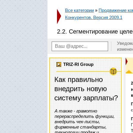
Все категории
»
Продвижение ко
Конкурентов. Версия 2009.1
2.2. Сегментирование цел
Уведом
измене
TRIZ-RI Group
Как правильно
внедрить новую
систему зарплаты?
с
А также - грамотно
перераспределить функции,
внедрить чек-листы,
П
фирменные стандарты,
Т
технологии продаж и