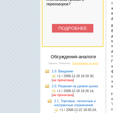
переговоров?
а
в
д
В
ПОДРОБНЕЕ
В
п
д
Обсуждения-аналоги
П
Скрыть / Показать
Сортировать по дате
1.0. Введение
ф
+1
/
2008-12-18 19:20:30,
с
[
не прочитана
]
э
2.0. Решения на уровне рынка
п
+1
/
2008-12-18 19:26:14,
[
не прочитана
]
2.1. Торговые, патентные и
"
контрактные ограничения
с
+1
/
2008-12-22 18:50:24,