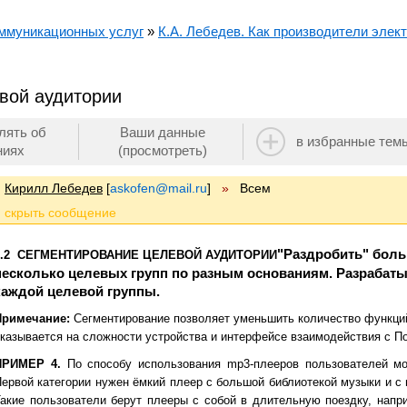
ммуникационных услуг
»
К.А. Лебедев. Как производители элек
евой аудитории
лять об
Ваши данные
в избранные тем
ниях
(просмотреть)
Кирилл Лебедев
[
askofen@mail.ru
]
»
Всем
"Раздробить" бол
2.2 СЕГМЕНТИРОВАНИЕ ЦЕЛЕВОЙ АУДИТОРИИ
несколько целевых групп по разным основаниям. Разрабат
каждой целевой группы.
Примечание:
Сегментирование позволяет уменьшить количество функций
казывается на сложности устройства и интерфейсе взаимодействия с П
ПРИМЕР 4.
По способу использования mp3-плееров пользователей мо
ервой категории нужен ёмкий плеер с большой библиотекой музыки и с
акие пользователи берут плееры с собой в длительную поездку, напри