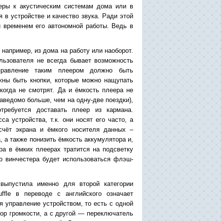
еры к акустическим системам дома или в
 в устройстве и качество звука. Ради этой
и временем его автономной работы. Ведь в
 например, из дома на работу или наоборот.
ользователя не всегда бывает возможность
правление таким плеером должно быть
ны быть кнопки, которые можно нащупать
когда не смотрят. Да и ёмкость плеера не
аведомо больше, чем на одну-две поездки),
отребуется доставать плеер из кармана.
 устройства, т.к. они носят его часто, а
счёт экрана и ёмкого носителя данных –
 а также понизить ёмкость аккумулятора и,
ора в ёмких плеерах тратится на подсветку
то винчестера будет использоваться флэш-
выпустила именно для второй категории
ffle в переводе с английского означает
я управление устройством, то есть с одной
тор громкости, а с другой — переключатель