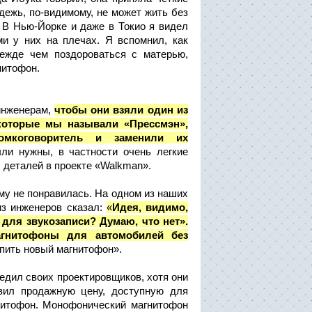
дежь, по-видимому, не может жить без
. В Нью-Йорке и даже в Токио я видел
и у них на плечах. Я вспомнил, как
ежде чем поздороваться с матерью,
нитофон.
инженерам,
чтобы они взяли один из
которые мы называли «Прессмэн»,
омкоговоритель и заменили их
ли нужны, в частности очень легкие
 деталей в проекте «Walkman».
му не понравилась. На одном из наших
из инженеров сказал:
«
Идея, видимо,
 для звукозаписи? Думаю, что нет».
агнитофоны для автомобилей без
пить новый магнитофон».
бедил своих проектировщиков, хотя они
вил продажную цену, доступную для
нитофон. Монофонический магнитофон