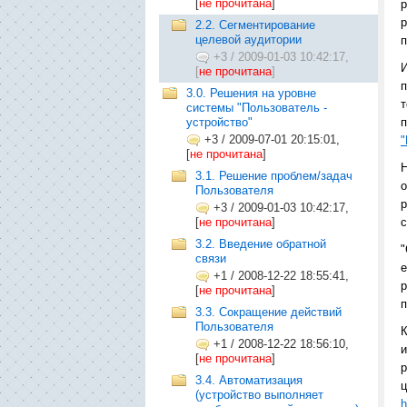
[
не прочитана
]
р
2.2. Сегментирование
целевой аудитории
п
+3
/
2009-01-03 10:42:17,
[
не прочитана
]
п
3.0. Решения на уровне
т
системы "Пользователь -
устройство"
п
+3
/
2009-07-01 20:15:01,
"
[
не прочитана
]
Н
3.1. Решение проблем/задач
о
Пользователя
р
+3
/
2009-01-03 10:42:17,
[
не прочитана
]
3.2. Введение обратной
"
связи
е
+1
/
2008-12-22 18:55:41,
р
[
не прочитана
]
п
3.3. Сокращение действий
Пользователя
К
+1
/
2008-12-22 18:56:10,
и
[
не прочитана
]
р
3.4. Автоматизация
(устройство выполняет
h