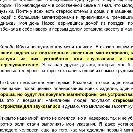
формы. По наблюдениям в собственной семье я знал, что моло
музыки. Почти у всех есть стереосистемы и дома, и в машине
людей с большими магнитофонами и приемниками, гремевшим
однажды моя дочь Наоко, вернувшись домой из поездки, пр
взбежала к себе наверх и первым делом вставила кассету в маг
Жалоба Ибуки послужила для меня толчком. Я сказал нашим 
наших надежных портативных кассетных магнитофонов, 
вынули из них устройство для звукозаписи и гр
стереоусилителем
.
Я назвал другие детали, которые мне бы
головные телефоны, которые оказались одной из самых трудных
Это было тяжелое для меня время. Казалось, что моя идея нико
совещаний, посвященных планированию новых изделий, один 
хороша, но будут ли покупать магнитофоны без устройства
На это я возразил: «Миллионы людей покупают
с
тереом
устройства для звукозаписи
и думаю, что миллионы захотят ку
Открыто надо мной никто не смеялся, но я, наверное, так и не у
против воли стали выполнять мои указания. Я даже устано
молодого человека, еще до того, как мы сделали первый маг