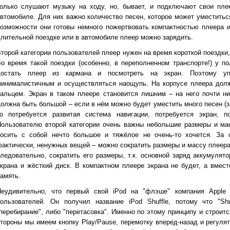
только слушают музыку на ходу, но, бывает, и подключают свои пле
втомобиле. Для них важно количество песен, которое может уместиться
озможности они готовы немного пожертвовать компактностью плеера 
лительной поездке или в автомобиле плеер можно зарядить.
торой категории пользователей плеер нужен на время короткой поездки,
о время такой поездки (особенно, в переполненном транспорте!) у п
достать плеер из кармана и посмотреть на экран. Поэтому у
минималистичным и осуществляться наощупь. На корпусе плеера долж
альцем. Экран в таком плеере становится лишним – на него почти ни
олжна быть большой – если в нём можно будет уместить много песен (з
то потребуется развитая система навигации, потребуется экран, п
ользователю второй категории очень важны небольшие размеры и масса
носить с собой нечто большое и тяжёлое не очень-то хочется. За 
актически, ненужных вещей – можно сократить размеры и массу плеера,
ледовательно, сократить его размеры, т.к. основной заряд аккумулят
крана и жёсткий диск. В компактном плеере экрана не будет, а вмес
амять.
Неудивительно, что первый свой iPod на "флэше" компания Apple 
пользователей. Он получил название iPod Shuffle, потому что "Shu
перебирание", либо "перетасовка". Именно по этому принципу и строитс
тороны мы имеем кнопку Play/Pause, перемотку вперед-назад и регуля