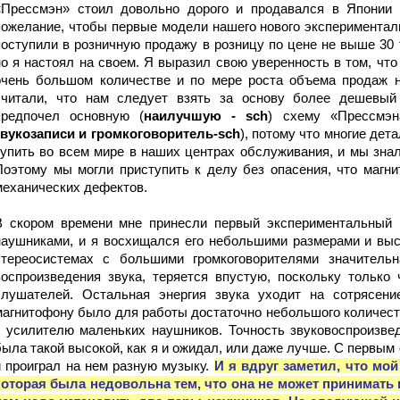
«Прессмэн» стоил довольно дорого и продавался в Японии 
пожелание, чтобы первые модели нашего нового экспериментал
поступили в розничную продажу в розницу по цене не выше 30 
но я настоял на своем. Я выразил свою уверенность в том, чт
очень большом количестве и по мере роста объема продаж 
считали, что нам следует взять за основу более дешевый
предпочел основную (
наилучшую - sch
) схему «Прессмэн
звукозаписи и громкоговоритель-sch
), потому что многие де
купить во всем мире в наших центрах обслуживания, и мы знал
Поэтому мы могли приступить к делу без опасения, что магни
механических дефектов.
В скором времени мне принесли первый экспериментальный
наушниками, и я восхищался его небольшими размерами и выс
стереосистемах с большими громкоговорителями значительн
воспроизведения звука, теряется впустую, поскольку только
слушателей. Остальная энергия звука уходит на сотрясен
магнитофону было для работы достаточно небольшого количест
к усилителю маленьких наушников. Точность звуковоспроизве
была такой высокой, как я и ожидал, или даже лучше. С первы
и проиграл на нем разную музыку.
И
я вдруг заметил, что мой
которая была недовольна тем, что она не может принимать в