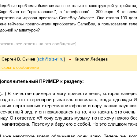
одобные проблемы были связаны не только с конструкцией устройства, 
Gage была не "приставочная", а "телефонная" – 300 евро. В те вре
ортативная игровая приставка GameBoy Advance. Она стоила 100 долл
ене геймеры предпочитали приобретать GameBoy, а пользователи тел
добной клаиватурой?
оказать все ответы на это сообщение]
Сергей В. Сычев
[
sch@triz-ri.ru
]
»
Кирилл Лебедев
Дополнительный ПРИМЕР к разделу:
"(...) В качестве примера я могу привести вещь, которая наве
создать этот стереопроигрыватель появилась, когда однажды 
наших портативных стереомагнитофонов и пару наших наушник
несчастный вид, и он пожаловался на то, что таскать это очень 
виду. Он ответил: «Я хочу слушать музыку, но не хочу никого бе
у магнитофона. Поэтому я беру его с собой. Но это слишком тяж
Я уже некоторое время обдумывал одну идею. Теперь же, когд