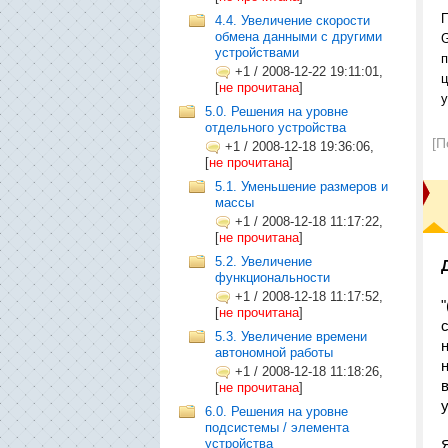
П
4.4. Увеличение скорости
обмена данными с другими
устройствами
п
+1
/
2008-12-22 19:11:01,
ц
[
не прочитана
]
у
5.0. Решения на уровне
отдельного устройства
[П
+1
/
2008-12-18 19:36:06,
[
не прочитана
]
5.1. Уменьшение размеров и
массы
+1
/
2008-12-18 11:17:22,
[
не прочитана
]
5.2. Увеличение
функциональности
+1
/
2008-12-18 11:17:52,
[
не прочитана
]
5.3. Увеличение времени
автономной работы
+1
/
2008-12-18 11:18:26,
[
не прочитана
]
6.0. Решения на уровне
подсистемы / элемента
устройства