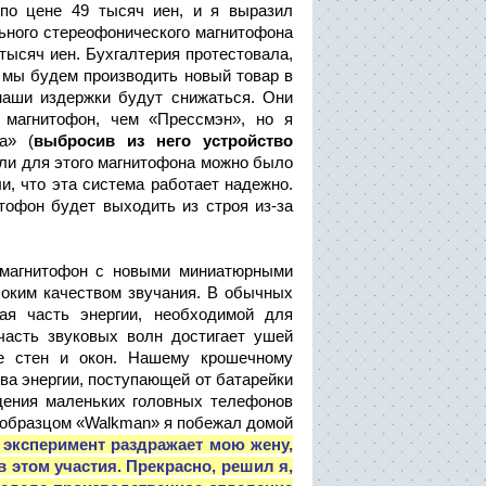
по цене 49 тысяч иен, и я выразил
ьного стереофонического магнитофона
тысяч иен. Бухгалтерия протестовала,
о мы будем производить новый товар в
наши издержки будут снижаться. Они
 магнитофон, чем «Прессмэн», но я
а» (
выбросив из него устройство
тали для этого магнитофона можно было
и, что эта система работает надежно.
тофон будет выходить из строя из-за
 магнитофон с новыми миниатюрными
оким качеством звучания. В обычных
ая часть энергии, необходимой для
 часть звуковых волн достигает ушей
ие стен и окон. Нашему крошечному
ва энергии, поступающей от батарейки
дения маленьких головных телефонов
м образцом «Walkman» я побежал домой
 эксперимент раздражает мою жену,
 этом участия. Прекрасно, решил я,