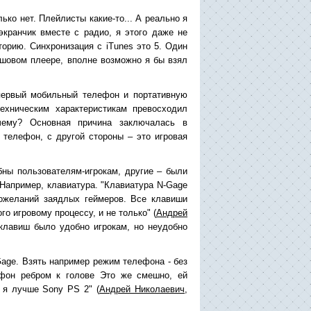
лько нет. Плейлисты какие-то... А реально я
экранчик вместе с радио, я этого даже не
торию. Синхронизация с iTunes это 5. Один
лэшовом плеере, вполне возможно я бы взял
первый мобильный телефон и портативную
ехническим характеристикам превосходил
очему? Основная причина заключалась в
 телефон, с другой стороны – это игровая
ны пользователям-игрокам, другие – были
Например, клавиатура. "Клавиатура N-Gage
пожеланий заядлых геймеров. Все клавиши
о игровому процессу, и не только" (
Андрей
 клавиш было удобно игрокам, но неудобно
Gage. Взять например режим телефона - без
ефон ребром к голове Это же смешно, ей
а я лучше Sony PS 2" (
Андрей Николаевич
,