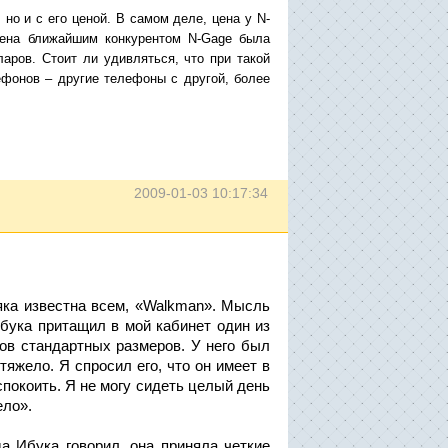
но и с его ценой. В самом деле, цена у N-
мена ближайшим конкурентом N-Gage была
аров. Стоит ли удивляться, что при такой
ефонов – другие телефоны с другой, более
2009-01-03 10:17:34
рняка известна всем, «Walkman». Мысль
Ибука притащил в мой кабинет один из
ов стандартных размеров. У него был
тяжело. Я спросил его, что он имеет в
спокоить. Я не могу сидеть целый день
ело».
а Ибука говорил, она приняла четкие