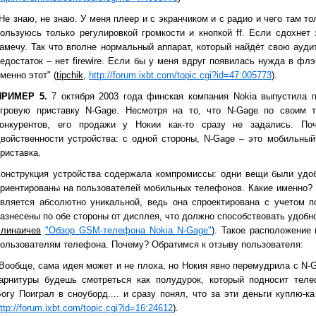
Не знаю, не знаю. У меня плеер и с экранчиком и с радио и чего там то
ользуюсь только регулировкой громкости и кнопкой ff. Если сдохнет 
амечу. Так что вполне нормальный аппарат, который найдёт свою ауди
едостаток – нет firewire. Если бы у меня вдруг появилась нужда в ф
менно этот" (
tipchik
,
http://forum.ixbt.com/topic.cgi?id=47:005773
).
ПРИМЕР 5.
7 октября 2003 года финская компания Nokia выпустила 
игровую приставку N-Gage. Несмотря на то, что N-Gage по своим т
конкурентов, его продажи у Нокии как-то сразу не задались. П
войственности устройства: с одной стороны, N-Gage – это мобильный
риставка.
онструкция устройства содержала компромиссы: одни вещи были удоб
риентированы на пользователей мобильных телефонов. Какие именно? 
является абсолютно уникальной, ведь она спроектирована с учетом 
азнесены по обе стороны от дисплея, что должно способствовать удобног
Клинаичев
"Обзор GSM-телефона Nokia N-Gage"
). Такое расположение
ользователям телефона. Почему? Обратимся к отзыву пользователя:
Вообще, сама идея может и не плоха, но Нокия явно перемудрила с N-
гарнитуры будешь смотреться как полудурок, который подносит тел
огу Поиграл в сноуборд.... и сразу понял, что за эти деньги куплю-к
ttp://forum.ixbt.com/topic.cgi?id=16:24612
).