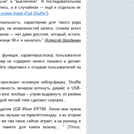
ьно" и "выключено". В последовательном
ались, а в случайном — ещё и отдельно их
плеер Apple iPod Shuffle"
).
нальность, характерная для такого рода
ра, ни возможностей записи, словом всего
авное — нет даже дисплея, который, кстати,
конце 90-х и началось" (
Алексей Щербинин
 функция, характеристика)
, пользователи
еер не содержит ничего лишнего и делает
айте обратимся к отзывам пользователей на
просекают основную selling-фишку: Shuffle
можность вечером воткнуть девайс в USB-
ря мозг вообще – утром выдернуть из разёма
ждой песней тебе сделают сюрприз...
зделие 1GB iRiver iFP799. Лично мне нужна
ас музыки на перелёт/поездку, и во втором
же там такое сейчас играет, а на разницу в
 памяти для компа возьму... " (Timus,