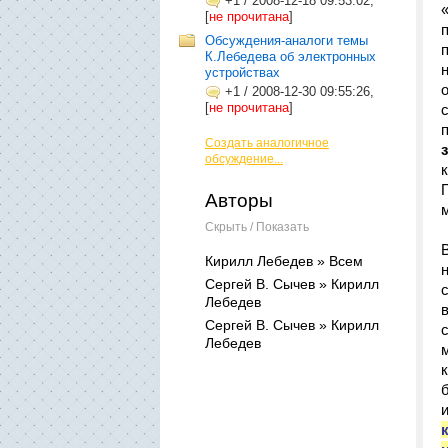
+1
/
2008-12-18 09:53:02,
[
не прочитана
]
Обсуждения-аналоги темы
К.Лебедева об электронных
устройствах
+1
/
2008-12-30 09:55:26,
[
не прочитана
]
Создать аналогичное
обсуждение...
Авторы
Скрыть / Показать
Кирилл Лебедев » Всем
Сергей В. Сычев » Кирилл
Лебедев
Сергей В. Сычев » Кирилл
Лебедев