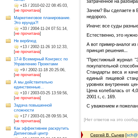
затраченное на разбира
+15
/
2010-02-22 08:45:03,
Зачем? Вы сделаете в 
[
не прочитана
]
недорого.
Маркетинговое планирование.
Это ерунда?!
Иначе: все суды разные
+33
/
2004-11-24 07:51:14,
[
не прочитана
]
Естественно, это нужно
Не верблюд
А вот пример-аналог и
+13
/
2002-11-26 10:12:33,
принцип решения...
[
не прочитана
]
17-й Всемирный Конгресс по
"Престижный журнал "Э
Управлению Проектами
покупательной способн
+9
/
2002-11-18 20:25:06,
Стандарты веса и кач
[
не прочитана
]
единый пищевой станд
А мы действительно
уровнях внутренних цен
единственные...
Цена колебалась от 4,0
+10
/
2003-03-25 13:59:56,
2001 г., с. 169.
[
не прочитана
]
Задача повышенной
С уважением и пожелан
сложности
+17
/
2003-01-28 09:55:34,
[Нет ответов на это сообщ
[
не прочитана
]
Как эффективнее раскрутить
Дилинговый центр
Сергей В. Сычев
[
sch@tr