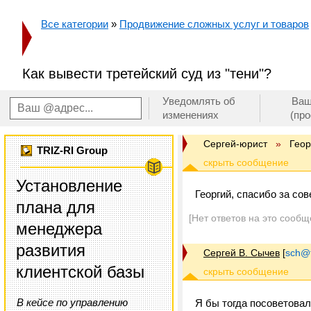
Все категории
»
Продвижение сложных услуг и товаров
Как вывести третейский суд из "тени"?
Уведомлять об
Ваш
изменениях
(пр
Сергей-юрист
»
Геор
TRIZ-RI Group
Установление
Георгий, спасибо за со
плана для
[Нет ответов на это сообщ
менеджера
развития
Сергей В. Сычев
[
sch@tr
клиентской базы
В кейсе по управлению
Я бы тогда посоветова