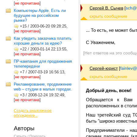
[
не прочитана
]
Сергей В. Сычев
[
sch@tr
Компьютеры Apple. Есть ли
будущее на российском
рынке?
+15
/
2003-06-20 09:28:25,
... То есть, не может б
[
не прочитана
]
Как убедить заказчика платить
С Уважением,
хорошие деньги за идею?
+22
/
2003-01-14 22:13:55,
[Нет ответов на это сообщ
[
не прочитана
]
ПР-кампания для продвижения
телепередачи
Сергей-юрист
[
fainlev
+7
/
2007-03-19 16:56:13,
[
не прочитана
]
Рекламирование, продвижение
web – студии в малых городах.
Добрый день, всем!
+3
/
2008-12-24 19:32:49,
Обращается к Вам ю
[
не прочитана
]
расположенных в столи
Создать аналогичное
Наш третейский суд ТС
обсуждение...
быть "широко известным
Авторы
Предприниматели - наш
своими партнерами (к
Скрыть / Показать