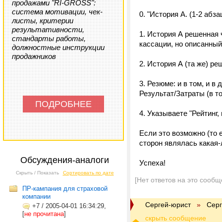
продажами "RI-GROSS":
система мотивации, чек-
0. "История А. (1-2 абза
листы, критерии
результативности,
1. История А решенная
стандарты работы,
кассации, но описанный
должностные инструкции
продажников
2. История А (та же) ре
3. Резюме: и в том, и в
Результат/Затраты (в т
ПОДРОБНЕЕ
4. Указываете "Рейтинг, 
Если это возможно (то 
сторон являлась какая-л
Обсуждения-аналоги
Успеха!
Скрыть / Показать
Сортировать по дате
[Нет ответов на это сообщ
ПР-кампания для страховой
компании
Сергей-юрист
»
Серг
+7
/
2005-04-01 16:34:29,
[
не прочитана
]