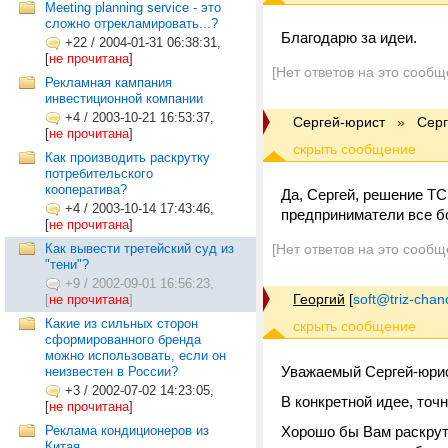
Meeting planning service - это
сложно отрекламировать...?
Благодарю за идеи.
+22
/
2004-01-31 06:38:31,
[
не прочитана
]
[Нет ответов на это сообщ
Рекламная кампания
инвестиционной компании
+4
/
2003-10-21 16:53:37,
Сергей-юрист
»
Серг
[
не прочитана
]
Как производить раскрутку
потребительского
кооператива?
Да, Сергей, решение ТС
+4
/
2003-10-14 17:43:46,
предприниматели все б
[
не прочитана
]
Как вывести третейский суд из
[Нет ответов на это сообщ
"тени"?
+9
/
2002-09-01 16:56:23,
Георгий
[
soft@triz-chan
[
не прочитана
]
Какие из сильных сторон
сформированного бренда
можно использовать, если он
Уважаемый Сергей-юри
неизвестен в России?
+3
/
2002-07-02 14:23:05,
В конкретной идее, точн
[
не прочитана
]
Реклама кондиционеров из
Хорошо бы Вам раскрут
Китая