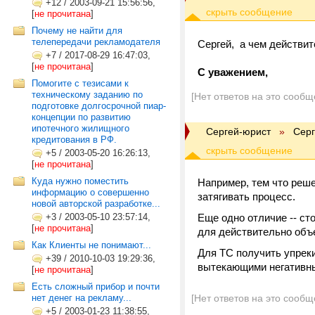
+12
/
2003-09-21 15:56:56,
[
не прочитана
]
Почему не найти для
телепередачи рекламодателя
Сергей, а чем действит
+7
/
2017-08-29 16:47:03,
[
не прочитана
]
С уважением,
Помогите с тезисами к
техническому заданию по
[Нет ответов на это сообщ
подготовке долгосрочной пиар-
концепции по развитию
ипотечного жилищного
Cергей-юрист
»
Серг
кредитования в РФ.
+5
/
2003-05-20 16:26:13,
[
не прочитана
]
Куда нужно поместить
Например, тем что реше
информацию о совершенно
затягивать процесс.
новой авторской разработке...
+3
/
2003-05-10 23:57:14,
Еще одно отличие -- ст
[
не прочитана
]
для действительно объ
Как Клиенты не понимают...
Для ТС получить упреки
+39
/
2010-10-03 19:29:36,
вытекающими негативны
[
не прочитана
]
Есть сложный прибор и почти
нет денег на рекламу...
[Нет ответов на это сообщ
+5
/
2003-01-23 11:38:55,