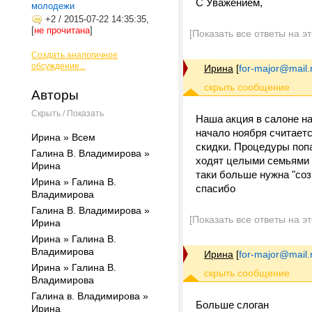
С Уважением,
молодежи
+2
/
2015-07-22 14:35:35,
[
не прочитана
]
[Показать все ответы на э
Создать аналогичное
обсуждение...
Ирина
[
for-major@mail.
Авторы
Скрыть / Показать
Наша акция в салоне на
начало ноября считаетс
Ирина » Всем
скидки. Процедуры попа
Галина В. Владимирова »
ходят целыми семьями 
Ирина
таки больше нужна "соз
Ирина » Галина В.
спасибо
Владимирова
Галина В. Владимирова »
[Показать все ответы на э
Ирина
Ирина » Галина В.
Владимирова
Ирина
[
for-major@mail.
Ирина » Галина В.
Владимирова
Галина в. Владимирова »
Больше слоган
Ирина