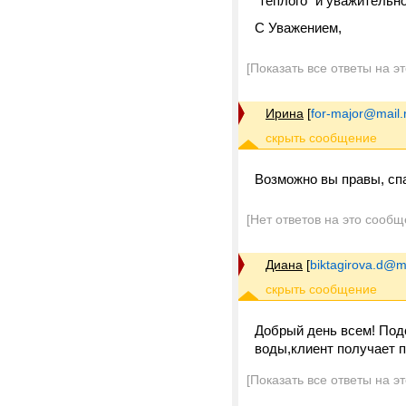
"теплого" и уважительн
С Уважением,
[Показать все ответы на э
Ирина
[
for-major@mail.
Возможно вы правы, сп
[Нет ответов на это сообщ
Диана
[
biktagirova.d@ma
Добрый день всем! Подс
воды,клиент получает п
[Показать все ответы на э