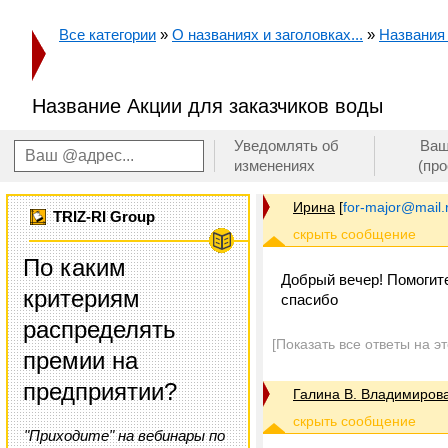
Все категории
»
О названиях и заголовках...
»
Названия
Название Акции для заказчиков воды
Уведомлять об
Ваш
изменениях
(пр
Ирина
[
for-major@mail.
TRIZ-RI Group
По каким
Добрый вечер! Помогите
критериям
спасибо
распределять
[Показать все ответы на э
премии на
предприятии?
Галина В. Владимиров
"Приходите" на вебинары по