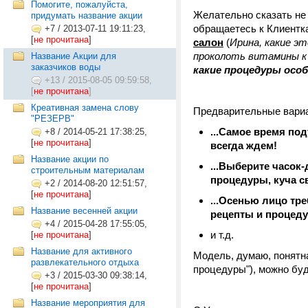
Помогите, пожалуйста,
Желательно сказать не 
придумать название акции
обращаетесь к Клиентка
+7
/
2013-07-11 19:11:23,
[
не прочитана
]
салон
(
Ирина, какие э
проколоть витамины к 
Название Акции для
заказчиков воды
какие процедуры осо
+13
/
2015-08-05 09:59:58,
[
не прочитана
]
Креативная замена слову
Предварительные вариан
"РЕЗЕРВ"
...Самое время по
+8
/
2014-05-21 17:38:25,
[
не прочитана
]
всегда ждем!
Название акции по
...Выберите часок
строительным материалам
процедуры, куча св
+2
/
2014-08-20 12:51:57,
[
не прочитана
]
...Осенью лицо тре
Название весенней акции
рецепты и процедур
+4
/
2015-04-28 17:55:05,
и т.д.
[
не прочитана
]
Название для активного
Модель, думаю, понятна
развлекательного отдыха
процедуры"), можно бу
+3
/
2015-03-30 09:38:14,
[
не прочитана
]
Название мероприятия для