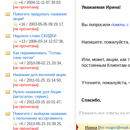
+6
/
2004-11-11 07:34:03,
Уважаемая Ирина!
[
не прочитана
]
Помогите придумать название
акции!
+16
/
2003-05-05 09:29:17,
Вы попросили
помочь с
[
не прочитана
]
Надоело слово СКИДКИ
+13
/
2006-03-14 12:57:36,
Напишите, пожалуйста, 
[
не прочитана
]
Как переименовать "Готовь
сани летом"
Или, может, акции, как
+4
/
2010-08-02 21:20:34,
постоянным Клиентам 
[
не прочитана
]
Название для весенней акции
+6
/
2011-01-25 15:14:50,
Уточните, пожалуйста, 
[
не прочитана
]
Нужно название для Акции
(автосалон, сервис)
Спасибо,
+6
/
2011-03-15 10:01:47,
[
не прочитана
]
[Показать все ответы на э
Помогите с выбором названия
о пополнении ассортимента
+6
/
2013-05-23 15:39:25,
Ирина
[
for-major@mail.
[
не прочитана
]