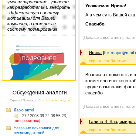
умным зарплатам - узнаете
Уважаемая Ирина!
как разработать и внедрить
эффективную систему
А в чем суть Вашей ак
мотивации для Вашей
компании, в том числе -
Спасибо,
систему премирования
[Показать все ответы на э
Ирина
[
for-major@mail.
ПОДРОБНЕЕ
Возникла сложность в н
косметологическоно ка
вроде созывалки, фанта
Обсуждения-аналоги
спасибо
Скрыть / Показать
Сортировать по дате
[Показать все ответы на э
Дарю авто!
+27
/
2008-09-22 08:55:23,
[
не прочитана
]
Галина В. Владимиров
Название вечеринки для
рекламодателей