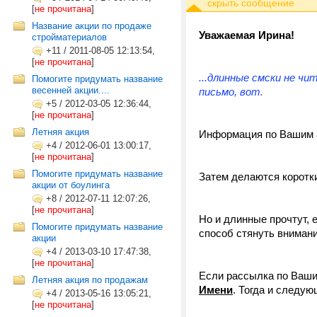
[
не прочитана
]
Название акции по продаже
Уважаемая Ирина!
стройматериалов
+11
/
2011-08-05 12:13:54,
[
не прочитана
]
...длинные смски не ч
Помогите придумать название
весенней акции....
письмо, вот.
+5
/
2012-03-05 12:36:44,
[
не прочитана
]
Летняя акция
Информация по Вашим а
+4
/
2012-06-01 13:00:17,
[
не прочитана
]
Помогите придумать название
Затем делаются коротки
акции от боулинга
+8
/
2012-07-11 12:07:26,
[
не прочитана
]
Но и длинные прочтут,
Помогите придумать название
способ стянуть внимани
акции
+4
/
2013-03-10 17:47:38,
[
не прочитана
]
Если рассылка по Ваши
Летняя акция по продажам
Имени
. Тогда и следую
+4
/
2013-05-16 13:05:21,
[
не прочитана
]