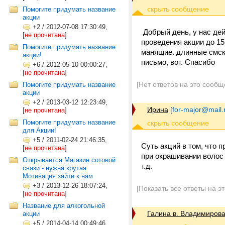
Помогите придумать название
акции
+2
/
2012-07-08 17:30:49,
Добрый день, у нас дей
[
не прочитана
]
проведения акции до 15
Помогите придумать название
манящие. длинные смск
акции!
письмо, вот. Спасибо
+6
/
2012-05-10 00:00:27,
[
не прочитана
]
[Нет ответов на это сообщ
Помогите придумать название
акции
+2
/
2013-03-12 12:23:49,
Ирина
[
for-major@mail.
[
не прочитана
]
Помогите придумать название
для Акции!
+5
/
2011-02-24 21:46:35,
Суть акций в том, что 
[
не прочитана
]
при окрашивании волос 
Открывается Магазин сотовой
т.д.
связи - нужна крутая
Мотивация зайти к нам
+3
/
2013-12-26 18:07:24,
[Показать все ответы на э
[
не прочитана
]
Название для алкогольной
Галина в. Владимиров
акции
+5
/
2014-04-14 00:49:46,