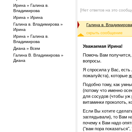
Ирина » Галина в.
[Нет ответов на это сообщ
Владимирова
Ирина » Ирина
Галина в. Владимирова »
Галина в. Владимиров
Ирина
Ирина » Галина в.
Владимирова
Уважаемая Ирина!
Диана » Всем
Помочь Вам получится,
Галина В. Владимирова »
Диана
вопросы.
Я спросила у Вас, есть
пожалуйста), которые
ж
Подобно тому, как умны
(потому что именно осен
для сосудов (чтобы уж 
витаминки проколоть, ко
Если Вы хотите сдела
заглядывали), то Вам н
почему к Вам надо опят
("вам пора показаться",