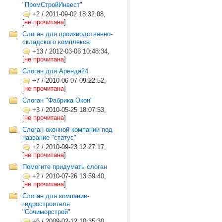
"ПромСтройИнвест"
+2
/
2011-09-02 18:32:08,
[
не прочитана
]
Слоган для производственно-
складского комплекса
+13
/
2012-03-06 10:48:34,
[
не прочитана
]
Слоган для Аренда24
+7
/
2010-06-07 09:22:52,
[
не прочитана
]
Слоган "Фабрика Окон"
+3
/
2010-05-25 18:07:53,
[
не прочитана
]
Слоган оконной компании под
название "статус"
+2
/
2010-09-23 12:27:17,
[
не прочитана
]
Помогите придумать слоган
+2
/
2010-07-26 13:59:40,
[
не прочитана
]
Слоган для компании-
гидростроителя
"Сочиморстрой"
+6
/
2009-02-12 10:35:30,