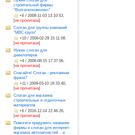
Нужен слоган для
строительной фирмы
"Волгатехкомплект"
+6
/
2008-11-03 13:10:53,
[
не прочитана
]
Слоган для группы компаний
"МВС-групп"
+10
/
2008-02-29 15:11:08,
[
не прочитана
]
Нужен слоган для
девелоперов
+4
/
2008-08-15 17:37:06,
[
не прочитана
]
Спасайте! Слоган - рекламная
фраза?
+11
/
2009-03-10 19:33:40,
[
не прочитана
]
Слоган для магазина
строительных и отделочных
материалов
+6
/
2016-12-14 22:46:26,
[
не прочитана
]
Помогите придумать название
фирмы и слоган для интернет-
магазина автозапчастей... и