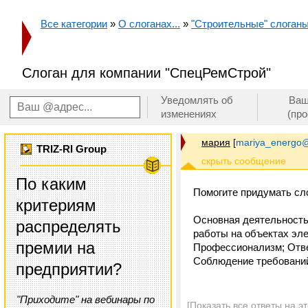
Все категории
»
О слоганах...
»
"Строительные" слоганы.
Слоган для компании "СпецРемСтрой"
Уведомлять об
Ваш
изменениях
(пр
мария
[
mariya_energo@
TRIZ-RI Group
По каким
Помогите придумать сл
критериям
Основная деятельность
распределять
работы на объектах эле
премии на
Профессионализм; Ответ
Соблюдение требований
предприятии?
"Приходите" на вебинары по
[Показать все ответы на э