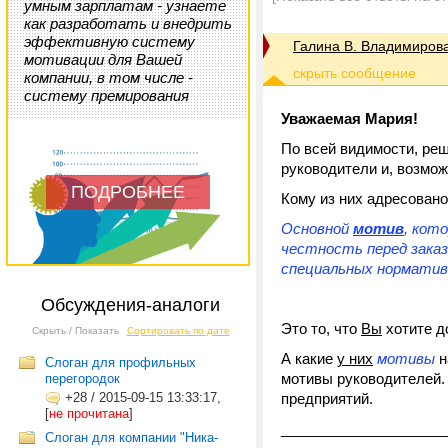
умным зарплатам - узнаете
как разработать и внедрить
эффективную систему
Галина В. Владимиров
мотивации для Вашей
компании, в том числе -
систему премирования
Уважаемая Мария!
По всей видимости, ре
руководители и, возмож
ПОДРОБНЕЕ
Кому из них адресован
Основной
мотив
, кот
честность перед заказ
специальных нормативо
Обсуждения-аналоги
Это то, что
Вы
хотите д
Скрыть / Показать
Сортировать по дате
А какие
у них
мотивы
н
Слоган для профильных
мотивы руководителей. 
перегородок
+28
/
2015-09-15 13:33:17,
предприятий.
[
не прочитана
]
____________________
Слоган для компании "Ника-