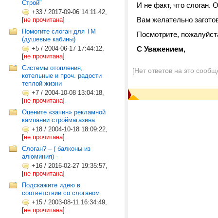
Строй"
И не факт, что слоган.
+33
/
2017-09-06 14:11:42,
Вам желательно загото
[
не прочитана
]
Помогите слоган для ТМ
Посмотрите, пожалуйст
(душевые кабины)
+5
/
2004-06-17 17:44:12,
С Уважением,
[
не прочитана
]
Системы отопления,
[Нет ответов на это сообщ
котельные и проч. радости
теплой жизни
+7
/
2004-10-08 13:04:18,
[
не прочитана
]
Оцените «зачин» рекламной
кампании строймагазина
+18
/
2004-10-18 18:09:22,
[
не прочитана
]
Слоган? – ( балконы из
алюминия) -
+16
/
2016-02-27 19:35:57,
[
не прочитана
]
Подскажите идею в
соответствии со слоганом
+15
/
2003-08-11 16:34:49,
[
не прочитана
]