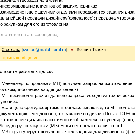
-информирование клиентов об акциях,новинках
-взаимодействие с другими отделами:передача тех задания диз
дальнейшей передачи дизайнеру(фрилансер); передача утвержд
по закупкам для его изготовления
ет ответов на это сообщение]
Светлана
[
svetao@malahitural.ru
]
»
Ксения Ткалич
Алгоритм работы в целом:
1.Менеджер по продажам(МП) получает запрос на изготовление 
поиском,либо через входящих звонок)
2.МП производит расчет данного запроса, исходя из технических
сувенира.
3.Если цена,сроки,ассортимент согласовываются, то МП подгот
документацию:счет,договор,тех задание на дизайн.После 100% о
изготовление дизайна наносимого изображения на сувенир (лого
Менеджеру по закупкам (МЗ).Если нет согласования, то п.1
4.МЗ структурирует полученные тех задания для дизайнера (фр