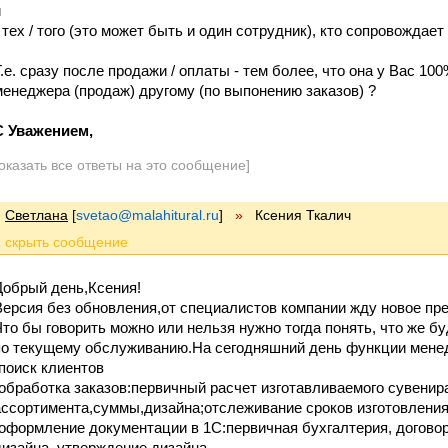
и
- тех / того (это может быть и один сотрудник), кто сопровождае
Т.е. сразу после продажи / оплаты - тем более, что она у Вас 10
менеджера (продаж) другому (по выпонению заказов) ?
С Уважением,
оказать все ответы на это сообщение]
Светлана
[
svetao@malahitural.ru
]
»
Ксения Ткалич
Добрый день,Ксения!
Версия без обновления,от специалистов компании жду новое пр
Что бы говорить можно или нельзя нужно тогда понять, что же б
по текущему обслуживанию.На сегодняшний день функции мене
-поиск клиентов
-обработка заказов:первичный расчет изготавливаемого сувенир
ассортимента,суммы,дизайна;отслеживание сроков изготовления
-оформление документации в 1С:первичная бухгалтерия, договор
дизайна, утверждение дизайна