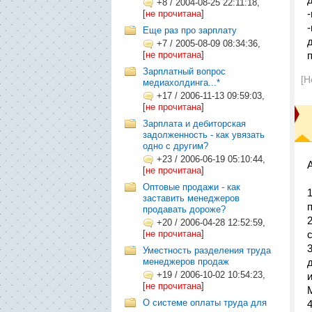
+8
/
2004-08-25 22:11:18,
[
не прочитана
]
Еще раз про зарплату
+7
/
2005-08-09 08:34:36,
[
не прочитана
]
Зарплатный вопрос
[Н
медиахолдинга...*
+17
/
2006-11-13 09:59:03,
[
не прочитана
]
Зарплата и дебиторская
задолженность - как увязать
одно с другим?
+23
/
2006-06-19 05:10:44,
[
не прочитана
]
Оптовые продажи - как
заставить менеджеров
продавать дороже?
+20
/
2006-04-28 12:52:59,
[
не прочитана
]
Уместность разделения труда
менеджеров продаж
+19
/
2006-10-02 10:54:23,
[
не прочитана
]
О системе оплаты труда для