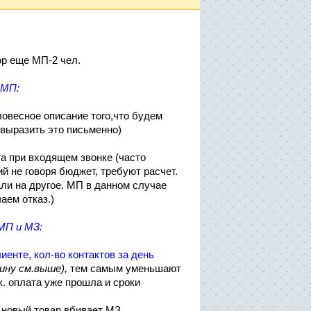
ор еще МП-2 чел.
 МП:
ловесное описание того,что будем
 выразить это письменно)
та при входящем звонке (часто
 не говоря бюджет, требуют расчет.
ли на другое. МП в данном случае
аем отказ.)
 МП и МЗ:
иенте, кол-во контактов за день
чину см.выше),
тем самым уменьшают
к. оплата уже прошла и сроки
 новый товар вбивает МЗ