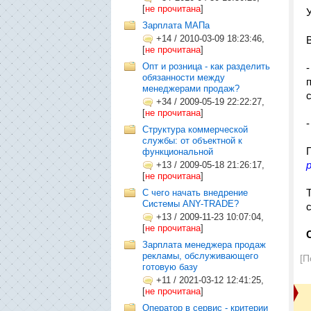
[
не прочитана
]
Зарплата МАПа
+14
/
2010-03-09 18:23:46,
[
не прочитана
]
Опт и розница - как разделить
обязанности между
менеджерами продаж?
+34
/
2009-05-19 22:22:27,
[
не прочитана
]
Структура коммерческой
службы: от объектной к
функциональной
+13
/
2009-05-18 21:26:17,
[
не прочитана
]
С чего начать внедрение
Системы ANY-TRADE?
+13
/
2009-11-23 10:07:04,
[
не прочитана
]
Зарплата менеджера продаж
рекламы, обслуживающего
[П
готовую базу
+11
/
2021-03-12 12:41:25,
[
не прочитана
]
Оператор в сервис - критерии