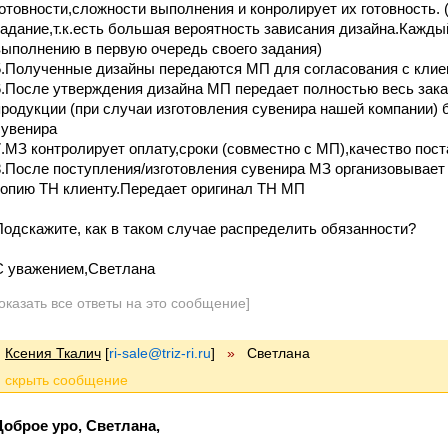
готовности,сложности выполнения и конролирует их готовность.
задание,т.к.есть большая вероятность зависания дизайна.Кажды
выполнению в первую очередь своего задания)
5.Полученные дизайны передаются МП для согласования с клие
6.После утверждения дизайна МП передает полностью весь зака
продукции (при случаи изготовления сувенира нашей компании) 
сувенира
7.МЗ контролирует оплату,сроки (совместно с МП),качество пос
8.После поступления/изготовления сувенира МЗ организовывает
копию ТН клиенту.Передает оригинал ТН МП
Подскажите, как в таком случае распределить обязанности?
С уважением,Светлана
оказать все ответы на это сообщение]
Ксения Ткалич
[
ri-sale@triz-ri.ru
]
»
Светлана
Доброе уро, Светлана,