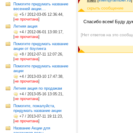
Inien
[
inien@rambler.ru
]
Помогите придумать название
весенней акции....
+5
/
2012-03-05 12:36:44,
[
не прочитана
]
Спасибо всем! Буду дум
Летняя акция
+4
/
2012-06-01 13:00:17,
[Нет ответов на это сообщ
[
не прочитана
]
Помогите придумать название
акции от боулинга
+8
/
2012-07-11 12:07:26,
[
не прочитана
]
Помогите придумать название
акции
+4
/
2013-03-10 17:47:38,
[
не прочитана
]
Летняя акция по продажам
+4
/
2013-05-16 13:05:21,
[
не прочитана
]
Помогите, пожалуйста,
придумать название акции
+7
/
2013-07-11 19:11:23,
[
не прочитана
]
Название Акции для
заказчиков воды