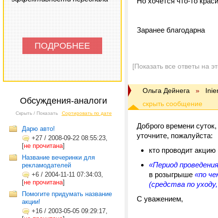
Но хочется что-то краси
Заранее благодарна
ПОДРОБНЕЕ
[Показать все ответы на э
Ольга Дейнега
»
Inie
Обсуждения-аналоги
Скрыть / Показать
Сортировать по дате
Доброго времени суток,
Дарю авто!
уточните, пожалуйста:
+27
/
2008-09-22 08:55:23,
[
не прочитана
]
кто проводит акцию
Название вечеринки для
«Период проведени
рекламодателей
в розыгрыше
«по че
+6
/
2004-11-11 07:34:03,
[
не прочитана
]
(средства по уходу
Помогите придумать название
С уважением,
акции!
+16
/
2003-05-05 09:29:17,