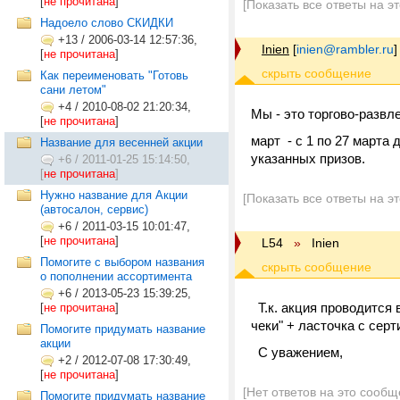
[
не прочитана
]
[Показать все ответы на э
Надоело слово СКИДКИ
+13
/
2006-03-14 12:57:36,
Inien
[
inien@rambler.ru
]
[
не прочитана
]
Как переименовать "Готовь
сани летом"
+4
/
2010-08-02 21:20:34,
Мы - это торгово-развл
[
не прочитана
]
март - с 1 по 27 марта
Название для весенней акции
указанных призов.
+6
/
2011-01-25 15:14:50,
[
не прочитана
]
Нужно название для Акции
[Показать все ответы на э
(автосалон, сервис)
+6
/
2011-03-15 10:01:47,
[
не прочитана
]
L54
»
Inien
Помогите с выбором названия
о пополнении ассортимента
+6
/
2013-05-23 15:39:25,
Т.к. акция проводится 
[
не прочитана
]
чеки" + ласточка с сер
Помогите придумать название
акции
С уважением,
+2
/
2012-07-08 17:30:49,
[
не прочитана
]
[Нет ответов на это сообщ
Помогите придумать название