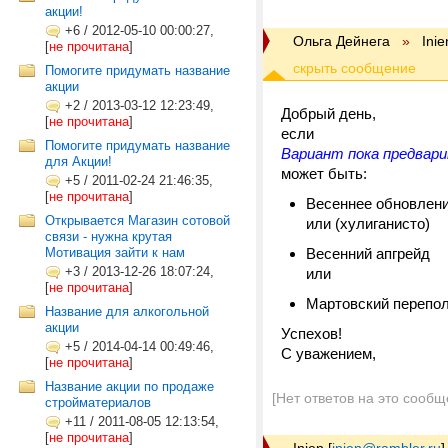
акции!
+6
/
2012-05-10 00:00:27,
Ольга Дейнега
»
Inie
[
не прочитана
]
Помогите придумать название
акции
+2
/
2013-03-12 12:23:49,
Добрый день,
[
не прочитана
]
если
Помогите придумать название
Вариант пока предвари
для Акции!
может быть:
+5
/
2011-02-24 21:46:35,
[
не прочитана
]
Весеннее обновлени
Открывается Магазин сотовой
или (хулиганисто)
связи - нужна крутая
Мотивация зайти к нам
Весенний апгрейд
+3
/
2013-12-26 18:07:24,
или
[
не прочитана
]
Мартовский переполо
Название для алкогольной
акции
Успехов!
+5
/
2014-04-14 00:49:46,
С уважением,
[
не прочитана
]
Название акции по продаже
[Нет ответов на это сообщ
стройматериалов
+11
/
2011-08-05 12:13:54,
[
не прочитана
]