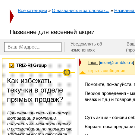
Все категории
»
О названиях и заголовках...
»
Названия
Название для весенней акции
Уведомлять об
Ваш
изменениях
(пр
Inien
[
inien@rambler.ru
]
TRIZ-RI Group
Как избежать
Помогите, пожалуйста, 
текучки в отделе
Период проведения - ма
прямых продаж?
визаж и т.д.) и товаро
Проанализировать систему
Суть акции - обнови се
мотивации в компании,
получить экспертную оценку
Вариант пока предвари
и рекомендации по повышению
эффективности персонала