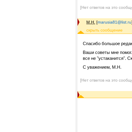
[Нет ответов на это сообщ
М.Н.
[
marusia81@list.ru
Спасибо большое редак
Ваши советы мне помогл
все не "устаканится". С
С уважением, М.Н.
[Нет ответов на это сообщ