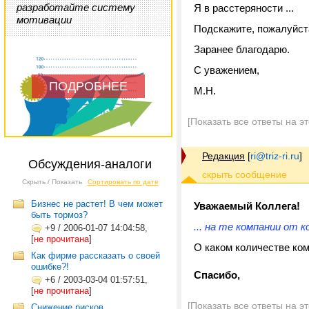
разработайте систему
Я в расстеряности ...
мотивации
Подскажите, пожалуйста
Заранее благодарю.
С уважением,
ПОДРОБНЕЕ
М.Н.
[Показать все ответы на э
Редакция
[
ri@triz-ri.ru
]
Обсуждения-аналоги
Скрыть / Показать
Сортировать по дате
Бизнес не растет! В чем может
Уважаемый Коллега!
быть тормоз?
... на те компании от
+9
/
2006-01-07 14:04:58,
[
не прочитана
]
О каком количестве ком
Как фирме рассказать о своей
ошибке?!
Спасибо,
+6
/
2003-03-04 01:57:51,
[
не прочитана
]
[Показать все ответы на э
Снижение рисков