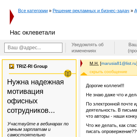
Все категории
»
Решение рекламных и бизнес-задач
»
А
Нас оклеветали
Уведомлять об
Ваш
изменениях
(пр
М.Н.
[
marusia81@list.ru
TRIZ-RI Group
Нужна надежная
Дорогие коллеги!!!
мотивация
Не знаю даже что и дел
офисных
По электронной почте и
сотрудников...
деятельность. В письма
что авторы - наши конк
Участвуйте в вебинарах по
Что же делать, как спа
умным зарплатам и
писать опровержение??
самостоятельно