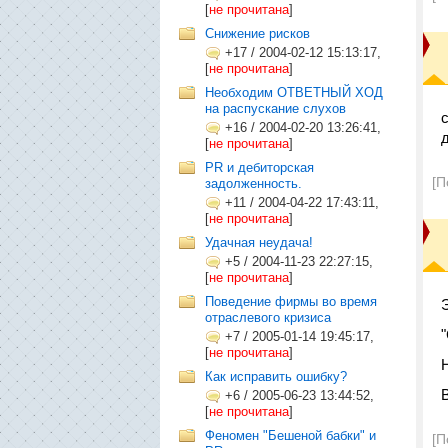
[
не прочитана
]
Снижение рисков
+17
/
2004-02-12 15:13:17,
[
не прочитана
]
Необходим ОТВЕТНЫЙ ХОД
на распускание слухов
+16
/
2004-02-20 13:26:41,
[
не прочитана
]
PR и дебиторская
[П
задолженность.
+11
/
2004-04-22 17:43:11,
[
не прочитана
]
Удачная неудача!
+5
/
2004-11-23 22:27:15,
[
не прочитана
]
Поведение фирмы во время
отраслевого кризиса
+7
/
2005-01-14 19:45:17,
[
не прочитана
]
Как исправить ошибку?
+6
/
2005-06-23 13:44:52,
[
не прочитана
]
Феномен "Бешеной бабки" и
[П