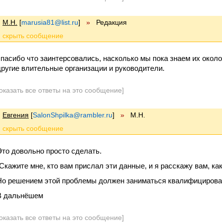
М.Н.
[
marusia81@list.ru
]
»
Редакция
спасибо что заинтерсовались, насколько мы пока знаем их около
другие влительные организации и руководители.
оказать все ответы на это сообщение]
Евгения
[
SalonShpilka@rambler.ru
]
»
М.Н.
Это довольно просто сделать.
"Скажите мне, кто вам прислал эти данные, и я расскажу вам, ка
Но решением этой проблемы должен заниматься квалифицирова
В дальнёшем
оказать все ответы на это сообщение]