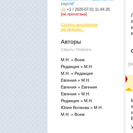
спустя"
+1
/
2020-07-01 11:44:28,
[
не прочитана
]
Создать аналогичное
обсуждение...
Авторы
Скрыть / Показать
М.Н. » Всем
[Н
Редакция » М.Н.
М.Н. » Редакция
Евгения » М.Н.
Евгения » Евгения
Евгения » М.Н.
Редакция » М.Н.
Юлия Волкова » М.Н.
М.Н. » Всем