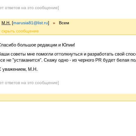
ет ответов на это сообщение]
М.Н.
[
marusia81@list.ru
]
»
Всем
Спасибо большое редакции и Юлии!
Ваши советы мне помогли оттолкнуться и разработать свой спосо
все не "устаканится". Скажу одно - из черного PR будет белая по
С уважением, М.Н.
ет ответов на это сообщение]