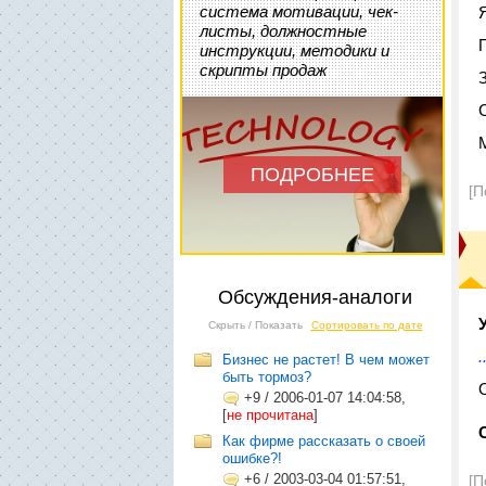
система мотивации, чек-
Я
листы, должностные
инструкции, методики и
скрипты продаж
ПОДРОБНЕЕ
[П
Обсуждения-аналоги
Скрыть / Показать
Сортировать по дате
Бизнес не растет! В чем может
быть тормоз?
+9
/
2006-01-07 14:04:58,
[
не прочитана
]
Как фирме рассказать о своей
ошибке?!
+6
/
2003-03-04 01:57:51,
[П