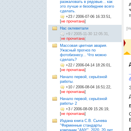
разжаловать в рядовые... как
это лучше и безобиднее всего
сделать.
+23
/
2006-07-06 16:33:51,
[
не прочитана
]
Нас оклеветали
[Н
+9
/
2005-11-30 12:05:31,
[
не прочитана
]
Массовая цветная авария.
Ужасный прогноз по
фотобизнесу... Что можно
сделать?
+22
/
2006-04-14 18:26:01,
[
не прочитана
]
Начало первой, серьёзной
работы.
+10
/
2006-08-04 16:51:22,
[
не прочитана
]
Начало первой, серьёзной
работы- 2
+3
/
2006-08-09 15:26:19,
[
не прочитана
]
Издана книга С.В. Сычева
"Фирменные стандарты
компании "ANY". 2020. 20 лет