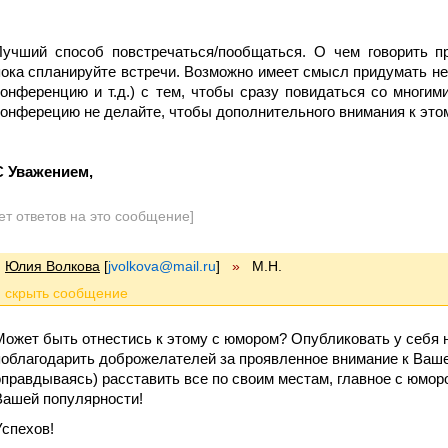
Лучший способ повстречаться/пообщаться. О чем говорить п
пока спланируйте встречи. Возможно имеет смысл придумать н
конференцию и т.д.) с тем, чтобы сразу повидаться со многи
конферецию не делайте, чтобы дополнительного внимания к этом
С Уважением,
ет ответов на это сообщение]
Юлия Волкова
[
jvolkova@mail.ru
]
»
М.Н.
Может быть отнестись к этому с юмором? Опубликовать у себя на
поблагодарить доброжелателей за проявленное внимание к Вашей
оправдываясь) расставить все по своим местам, главное с юморо
Вашей популярности!
Успехов!