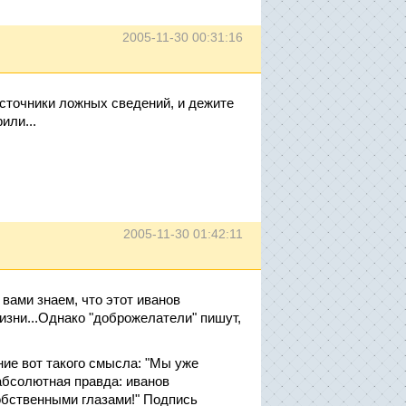
2005-11-30 00:31:16
сточники ложных сведений, и дежите
или...
2005-11-30 01:42:11
вами знаем, что этот иванов
изни...Однако "доброжелатели" пишут,
ие вот такого смысла: "Мы уже
 абсолютная правда: иванов
обственными глазами!" Подпись