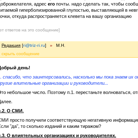
доброжелателя, адрес
его
почты. надо сделать так, чтобы сооб
читаемой гиперболизированной глупостью, выставляющей в невг
точки, откуда распространяется клевета на вашу организацию
ет ответов на это сообщение]
Редакция
[
ri@triz-ri.ru
]
»
М.Н.
Добрый день!
... спасибо, что заинтерсовались, насколько мы пока знаем их 
другие влительные организации и руководители...
Это небольшое число. Поэтому п.1. перестаньте волноваться, от
Далее.
п.2. О СМИ.
СМИ просто получили соответствующую негативную информацию
Если "да", то сколько изданий и каким тиражом?
п.3. О влиятельных организациях и руководителях.