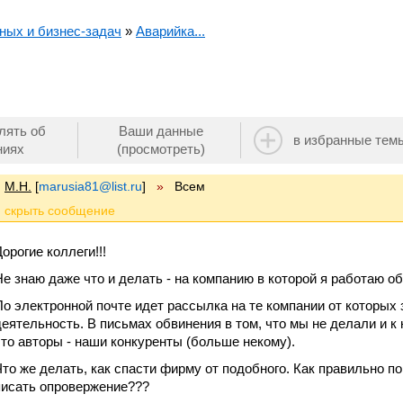
ных и бизнес-задач
»
Аварийка...
лять об
Ваши данные
в избранные тем
ниях
(просмотреть)
М.Н.
[
marusia81@list.ru
]
»
Всем
орогие коллеги!!!
Не знаю даже что и делать - на компанию в которой я работаю об
По электронной почте идет рассылка на те компании от которых
деятельность. В письмах обвинения в том, что мы не делали и к
что авторы - наши конкуренты (больше некому).
Что же делать, как спасти фирму от подобного. Как правильно по
писать опровержение???