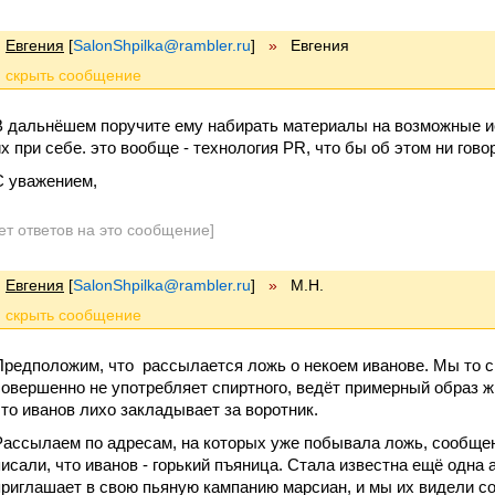
Евгения
[
SalonShpilka@rambler.ru
]
»
Евгения
В дальнёшем поручите ему набирать материалы на возможные и
их при себе. это вообще - технология PR, что бы об этом ни говор
С уважением,
ет ответов на это сообщение]
Евгения
[
SalonShpilka@rambler.ru
]
»
М.Н.
Предположим, что рассылается ложь о некоем иванове. Мы то с 
совершенно не употребляет спиртного, ведёт примерный образ ж
что иванов лихо закладывает за воротник.
Рассылаем по адресам, на которых уже побывала ложь, сообщен
писали, что иванов - горький пъяница. Стала известна ещё одна
приглашает в свою пьяную кампанию марсиан, и мы их видели с