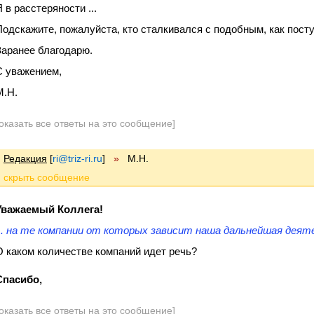
 в расстеряности ...
Подскажите, пожалуйста, кто сталкивался с подобным, как посту
Заранее благодарю.
С уважением,
М.Н.
оказать все ответы на это сообщение]
Редакция
[
ri@triz-ri.ru
]
»
М.Н.
Уважаемый Коллега!
... на те компании от которых зависит наша дальнейшая деяте
О каком количестве компаний идет речь?
Спасибо,
оказать все ответы на это сообщение]