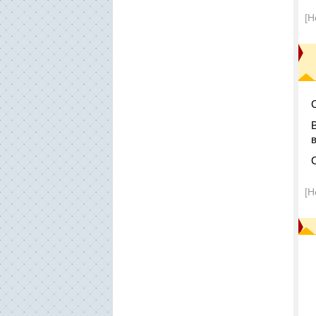
[Н
[Н