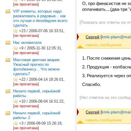
О, про финасистов не за
[
не прочитана
]
оплачивать....(два-три 
VIP клиенты, которых надо
разжаловать в рядовые... как
это лучше и безобиднее всего
[Показать все ответы на э
сделать.
+23
/
2006-07-06 16:33:51,
[
не прочитана
]
Сергей
[
kmk-plam@mail
Нас оклеветали
+9
/
2005-11-30 12:05:31,
[
не прочитана
]
1. После снижения цен
Массовая цветная авария.
Ужасный прогноз по
2. Продукция - колбасн
фотобизнесу... Что можно
сделать?
3. Реализуется через о
+22
/
2006-04-14 18:26:01,
[
не прочитана
]
Спасибо.
Начало первой, серьёзной
работы.
[Нет ответов на это сообщ
+10
/
2006-08-04 16:51:22,
[
не прочитана
]
Сергей
[
kmk-plam@mail
Начало первой, серьёзной
работы- 2
+3
/
2006-08-09 15:26:19,
[
не прочитана
]