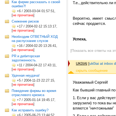
Как фирме рассказать о своей
Т.е., действительно л
ошибке?!
+6
/
2003-03-04 01:57:51,
[
не прочитана
]
Вероятно, имеет смысл
Снижение рисков
сейчас продается.
+17
/
2004-02-12 15:13:17,
[
не прочитана
]
Необходим ОТВЕТНЫЙ ХОД
Успеха,
на распускание слухов
+16
/
2004-02-20 13:26:41,
[
не прочитана
]
[Показать все ответы на э
PR и дебиторская
задолженность.
UK0IAI
[
uk0iai at inbox d
+11
/
2004-04-22 17:43:11,
[
не прочитана
]
Удачная неудача!
+5
/
2004-11-23 22:27:15,
Уважаемый Сергей!
[
не прочитана
]
Как бывший главный по 
Поведение фирмы во время
отраслевого кризиса
1. Если у вас действует
+7
/
2005-01-14 19:45:17,
загрузили) то пока вы н
[
не прочитана
]
вляются "ничтожными"
Как исправить ошибку?
+6
/
2005-06-23 13:44:52,
2. Если у вас действуе