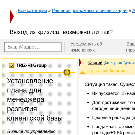
Все категории
»
Решение рекламных и бизнес-задач
»
А
Выход из кризиса, возможно ли так?
Уведомлять об
Ваш
изменениях
(пр
Сергей
[
kmk-plam@mail
TRIZ-RI Group
Установление
Ситуация такая. Сущес
плана для
Выпускается 15 наи
менеджера
Для достижения точ
развития
сегодняшний день в
клиентской базы
Цеховые расходы (эл
Продажная стоимо
В кейсе по управлению
расходы+10% рента