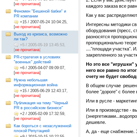
[
не прочитана
]
каждого заказа все рав
Феномен "Бешеной бабки" и
Как у вас распределяю
PR компании
+15
/
2007-05-24 10:04:25,
Интересны методики св
[
не прочитана
]
оборудования (пресс, 
Выход из кризиса, возможно
разносятся пропорцион
ли так?
пропорционально теоре
+5
/
2005-05-19 13:45:53,
...."площади участка".
[
не прочитана
]
закрепленного за участ
PR-стратегия в условиях
"военных" действий
Но это все "игрушки" у
+6
/
2005-04-07 09:09:07,
него все равно по ито
[
не прочитана
]
счету не будет свобод
Нужна небольшая
информационная война
В общем случае решение
+15
/
2005-06-29 12:43:17,
более "дороге" с более
[
не прочитана
]
Или в русле - маркетин
Публикация на тему "Черный
PR в российском бизнесе"
Или в производстве - в
+2
/
2005-02-09 17:32:59,
(энергетиками...водопро
[
не прочитана
]
дешевле.
Как бороться с незаслуженной
плохой Репутацией
А, да - еще снабжение. 
+9
/
2015-10-15 10:22:55,