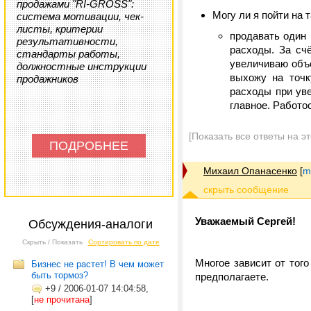
продажами "RI-GROSS":
Могу ли я пойти на т
система мотивации, чек-
листы, критерии
продавать один
результативности,
расходы. За сч
стандарты работы,
увеличиваю объё
должностные инструкции
выхожу на точк
продажников
расходы при уве
главное. Работо
[Показать все ответы на э
ПОДРОБНЕЕ
Михаил Опанасенко
[
m
Уважаемый Сергей!
Обсуждения-аналоги
Скрыть / Показать
Сортировать по дате
Многое зависит от тог
Бизнес не растет! В чем может
быть тормоз?
предполагаете.
+9
/
2006-01-07 14:04:58,
[
не прочитана
]