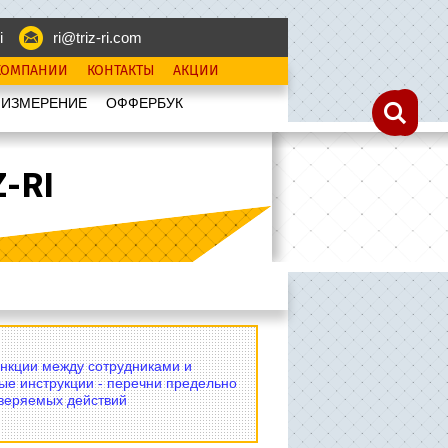
i
ri@triz-ri.com
КОМПАНИИ
КОНТАКТЫ
АКЦИИ
 ИЗМЕРЕНИЕ
OФФЕРБУК
-RI
нкции между сотрудниками и
ые инструкции - перечни предельно
оверяемых действий