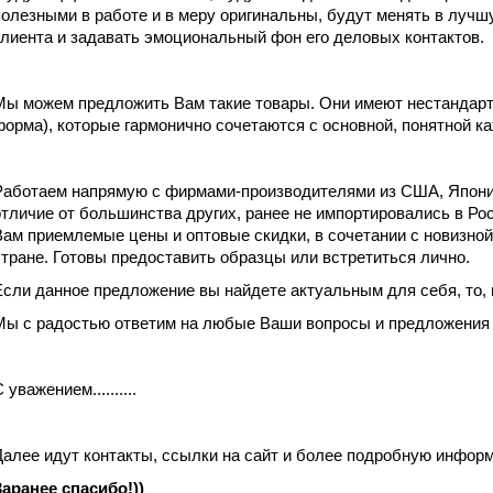
полезными в работе и в меру оригинальны, будут менять в луч
клиента и задавать эмоциональный фон его деловых контактов.
Мы можем предложить Вам такие товары. Они имеют нестандартн
форма), которые гармонично сочетаются с основной, понятной к
Работаем напрямую с фирмами-производителями из США, Японии
отличие от большинства других, ранее не импортировались в Р
Вам приемлемые цены и оптовые скидки, в сочетании с новизной
стране. Готовы предоставить образцы или встретиться лично.
Если данное предложение вы найдете актуальным для себя, то,
Мы с радостью ответим на любые Ваши вопросы и предложения 
 уважением..........
Далее идут контакты, ссылки на сайт и более подробную информ
Заранее спасибо!))