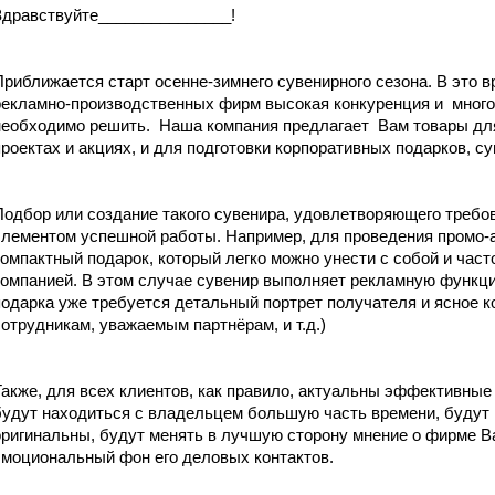
Здравствуйте_______________!
Приближается старт осенне-зимнего сувенирного сезона. В это 
рекламно-производственных фирм высокая конкуренция и много 
необходимо решить. Наша компания предлагает Вам товары дл
проектах и акциях, и для подготовки корпоративных подарков, су
Подбор или создание такого сувенира, удовлетворяющего требо
элементом успешной работы. Например, для проведения промо-а
компактный подарок, который легко можно унести с собой и част
компанией. В этом случае сувенир выполняет рекламную функци
подарка уже требуется детальный портрет получателя и ясное 
сотрудникам, уважаемым партнёрам, и т.д.)
Также, для всех клиентов, как правило, актуальны эффективные п
будут находиться с владельцем большую часть времени, будут 
оригинальны, будут менять в лучшую сторону мнение о фирме В
эмоциональный фон его деловых контактов.