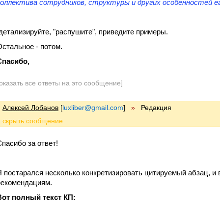
коллектива сотрудников, структуры и других особенностей ег
детализируйте, "распушите", приведите примеры.
Остальное - потом.
Спасибо,
оказать все ответы на это сообщение]
Алексей Лобанов
[
luxliber@gmail.com
]
»
Редакция
Спасибо за ответ!
Я постарался несколько конкретизировать цитируемый абзац, и
рекомендациям.
Вот полный текст КП: