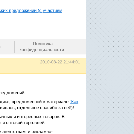
ких предложений (с участием
Политика
ы
конфиденциальности
2010-08-22 21:44:01
предложений.
тодике, предложенной в материале
"Как
вилась, отдельное спасибо за неё)!
чных и интересных товаров. В
 и оптовой торговлей.
 агентствам, и рекламно-