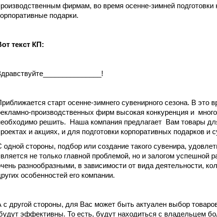
производственным фирмам, во время осенне-зимней подготовки к
корпоративные подарки.
Вот текст КП:
Здравствуйте_______________!
Приближается старт осенне-зимнего сувенирного сезона. В это 
рекламно-производственных фирм высокая конкуренция и много 
необходимо решить. Наша компания предлагает Вам товары дл
проектах и акциях, и для подготовки корпоративных подарков и с
С одной стороны, подбор или создание такого сувенира, удовле
является не только главной проблемой, но и залогом успешной р
очень разнообразными, в зависимости от вида деятельности, ко
других особенностей его компании.
А с другой стороны, для Вас может быть актуален выбор товаров
будут эффективны. То есть, будут находиться с владельцем бо