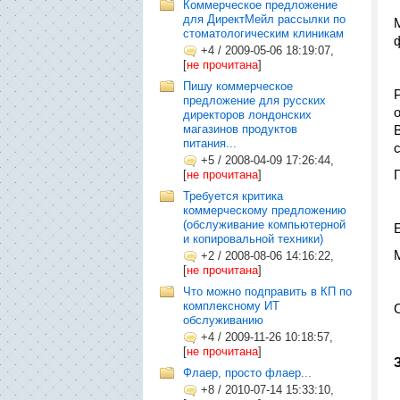
Коммерческое предложение
для ДиректМейл рассылки по
стоматологическим клиникам
+4
/
2009-05-06 18:19:07,
[
не прочитана
]
Пишу коммерческое
предложение для русских
директоров лондонских
магазинов продуктов
питания...
+5
/
2008-04-09 17:26:44,
[
не прочитана
]
Требуется критика
коммерческому предложению
(обслуживание компьютерной
и копировальной техники)
+2
/
2008-08-06 14:16:22,
[
не прочитана
]
Что можно подправить в КП по
комплексному ИТ
С
обслуживанию
+4
/
2009-11-26 10:18:57,
[
не прочитана
]
Флаер, просто флаер...
+8
/
2010-07-14 15:33:10,