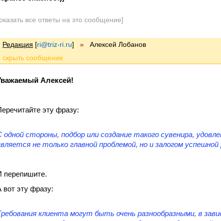
оказать все ответы на это сообщение]
Редакция
[
ri@triz-ri.ru
]
»
Алексей Лобанов
Уважаемый Алексей!
Перечитайте эту фразу:
С одной стороны, подбор или создание такого сувенира, удов
является не только главной проблемой, но и залогом успешной
И перепишите.
А вот эту фразу:
Требования клиента могут быть очень разнообразными, в зав