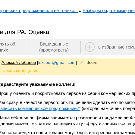
ерческих предложениях и не только...
»
Разборы ряда коммерчес
 для РА. Оценка.
лять об
Ваши данные
в избранные тем
ниях
(просмотреть)
Алексей Лобанов
[
luxliber@gmail.com
]
»
Всем
Здравствуйте уважаемые коллеги!
Прошу оценить и покритиковать первое из серии коммерческих 
Мы сразу, в качестве первого опыта, решили сделать его по ме
написать коммерческое предложение?"
(которая нам очень понра
Наша небольшая фирма занимается розничной и продажей необы
данный момент мы хотим расширить эту сферу и заниматься еще
Мы полагаем, что наши товары могут быть интересны рекламным