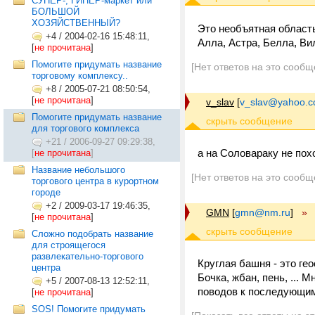
СУПЕР-, ГИПЕР-маркет или
БОЛЬШОЙ
ХОЗЯЙСТВЕННЫЙ?
Это необъятная область
+4
/
2004-02-16 15:48:11,
Алла, Астра, Белла, Вил
[
не прочитана
]
Помогите придумать название
[Нет ответов на это сообщ
торговому комплексу..
+8
/
2005-07-21 08:50:54,
[
не прочитана
]
v_slav
[
v_slav@yahoo.
Помогите придумать название
для торгового комплекса
+21
/
2006-09-27 09:29:38,
а на Соловараку не пох
[
не прочитана
]
Название небольшого
[Нет ответов на это сообщ
торгового центра в курортном
городе
+2
/
2009-03-17 19:46:35,
GMN
[
gmn@nm.ru
]
»
[
не прочитана
]
Сложно подобрать название
для строящегося
развлекательно-торгового
Круглая башня - это ге
центра
Бочка, жбан, пень, ... 
+5
/
2007-08-13 12:52:11,
поводов к последующим
[
не прочитана
]
SOS! Помогите придумать