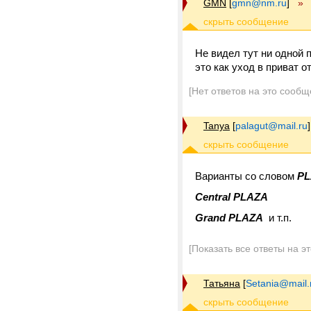
GMN
[
gmn@nm.ru
]
»
Не видел тут ни одной 
это как уход в приват 
[Нет ответов на это сообщ
Tanya
[
palagut@mail.ru
]
Варианты со словом
PL
Central PLAZA
Grand PLAZA
и т.п.
[Показать все ответы на э
Татьяна
[
Setania@mail.