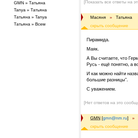
[Показать все ответы на э
GMN » Татьяна
Tanya » Татьяна
Татьяна » Tanya
Масяня
»
Татьяна
Татьяна » Всем
Пирамида.
Маяк.
А Вы считаете, что Гер
Русь - ещё понятно, а вот
И как можно найти назв
большие разницы".
С уважением.
[Нет ответов на это сообщ
GMN
[
gmn@nm.ru
]
»