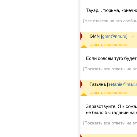
Тауэр... тюрьма, конечн
[Нет ответов на это сообщ
GMN
[
gmn@nm.ru
]
»
Если совсем туго будет
[Показать все ответы на э
Татьяна
[
setania@mail.
Здравствуйте. Я к сожа
не было бы гаданий на 
[Показать все ответы на э