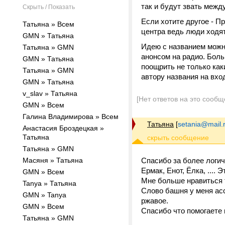
так и будут звать межд
Скрыть / Показать
Если хотите другое - П
Татьяна » Всем
центра ведь люди ходят
GMN » Татьяна
Идею с названием можно
Татьяна » GMN
анонсом на радио. Бол
GMN » Татьяна
поощрить не только как
Татьяна » GMN
автору названия на вход
GMN » Татьяна
v_slav » Татьяна
[Нет ответов на это сообщ
GMN » Всем
Галина Владимирова » Всем
Татьяна
[
setania@mail.
Анастасия Броздецкая »
Татьяна
Татьяна » GMN
Масяня » Татьяна
Спасибо за более логич
Ермак, Енот, Ёлка, .... 
GMN » Всем
Мне больше нравиться 
Tanya » Татьяна
Слово башня у меня ас
GMN » Tanya
ржавое.
GMN » Всем
Спасибо что помогаете
Татьяна » GMN