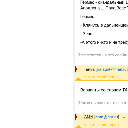
Гермес - скандальный 
Аполлона ... Папа Зевс 
Гермес:
- Клянусь в дальнейшем
- Зевс:
-А этого никто и не требу
[Нет ответов на это сообщ
Tanya
[
palagut@mail.ru
]
Варианты со словом
ТА
[Показать все ответы на э
GMN
[
gmn@nm.ru
]
»