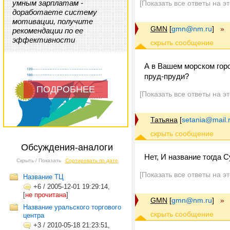
умным зарплатам -
[Показать все ответы на э
доработаете систему
мотивации, получите
GMN
[
gmn@nm.ru
]
»
рекомендации по ее
эффективности
А в Вашем морском горо
пруд-пруди?
ПОДРОБНЕЕ
[Показать все ответы на э
Татьяна
[
setania@mail.
Обсуждения-аналоги
Нет, И название тогда 
Скрыть / Показать
Сортировать по дате
[Показать все ответы на э
Название ТЦ
+6
/
2005-12-01 19:29:14,
[
не прочитана
]
GMN
[
gmn@nm.ru
]
»
Название уральского торгового
центра
+3
/
2010-05-18 21:23:51,