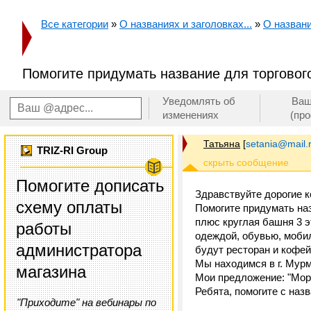
Все категории
»
О названиях и заголовках...
»
О названи
Помогите придумать название для торговог
Уведомлять об
Ваш
изменениях
(пр
Татьяна
[
setania@mail.
TRIZ-RI Group
Помогите дописать
Здравствуйте дорогие к
схему оплаты
Помогите придумать наз
плюс круглая башня 3 
работы
одеждой, обувью, моби
администратора
будут ресторан и кофей
Мы находимся в г. Мурм
магазина
Мои предложение: "Моро
Ребята, помогите с наз
"Приходите" на вебинары по