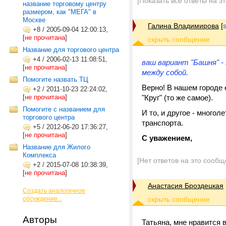
[Показать все ответы на э
название торговому центру
размером, как "МЕГА" в
Москве
Галина Владимирова
[
+8
/
2005-09-04 12:00:13,
[
не прочитана
]
Название для торгового центра
+4
/
2006-02-13 11:08:51,
ваш вариант "Башня" -
[
не прочитана
]
между собой.
Помогите назвать ТЦ
Верно! В нашем городе 
+2
/
2011-10-23 22:24:02,
[
не прочитана
]
"Круг" (то же самое).
Помогите с названием для
И то, и другое - много
торгового центра
транспорта.
+5
/
2012-06-20 17:36:27,
[
не прочитана
]
С уважением,
Название для Жилого
Комплекса
[Нет ответов на это сообщ
+2
/
2015-07-08 10:38:39,
[
не прочитана
]
Анастасия Броздецкая
Создать аналогичное
обсуждение...
Авторы
Татьяна, мне нравится 