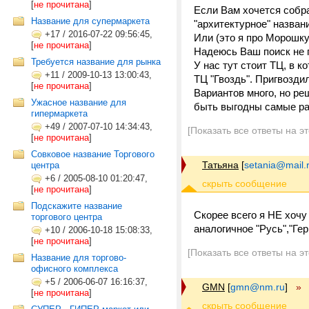
[
не прочитана
]
Если Вам хочется собр
Название для супермаркета
"архитектурное" назван
+17
/
2016-07-22 09:56:45,
Или (это я про Морошку
[
не прочитана
]
Надеюсь Ваш поиск не п
Требуется название для рынка
У нас тут стоит ТЦ, в 
+11
/
2009-10-13 13:00:43,
ТЦ "Гвоздь". Пригвоздил
[
не прочитана
]
Вариантов много, но ре
Ужасное название для
быть выгодны самые ра
гипермаркета
+49
/
2007-07-10 14:34:43,
[Показать все ответы на э
[
не прочитана
]
Совковое название Торгового
Татьяна
[
setania@mail.
центра
+6
/
2005-08-10 01:20:47,
[
не прочитана
]
Подскажите название
Скорее всего я НЕ хочу
торгового центра
аналогичное "Русь","Ге
+10
/
2006-10-18 15:08:33,
[
не прочитана
]
[Показать все ответы на э
Название для торгово-
офисного комплекса
+5
/
2006-06-07 16:16:37,
GMN
[
gmn@nm.ru
]
»
[
не прочитана
]