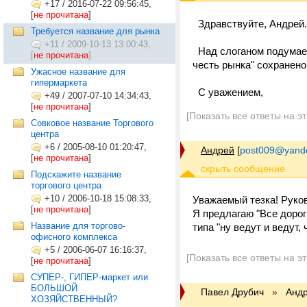
+17
/
2016-07-22 09:56:45,
[
не прочитана
]
Здравствуйте, Андрей.
Требуется название для рынка
+11
/
2009-10-13 13:00:43,
Над слоганом подумаем
[
не прочитана
]
честь рынка" сохранено
Ужасное название для
гипермаркета
С уважением,
+49
/
2007-07-10 14:34:43,
[
не прочитана
]
[Показать все ответы на э
Совковое название Торгового
центра
+6
/
2005-08-10 01:20:47,
Андрей
[
post009@yande
[
не прочитана
]
Подскажите название
торгового центра
+10
/
2006-10-18 15:08:33,
Уважаемый тезка! Руков
[
не прочитана
]
Я предлагаю "Все дорог
Название для торгово-
типа "ну ведут и ведут,
офисного комплекса
+5
/
2006-06-07 16:16:37,
[Показать все ответы на э
[
не прочитана
]
СУПЕР-, ГИПЕР-маркет или
БОЛЬШОЙ
Павел Друбич
»
Анд
ХОЗЯЙСТВЕННЫЙ?