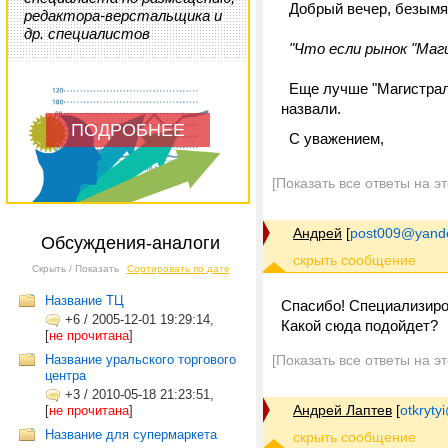
Добрый вечер, безымя
редактора-верстальщика и
др. специалистов
"Что если рынок "Ма
Еще лучше "Магистраль
назвали.
ПОДРОБНЕЕ
С уважением,
[Показать все ответы на э
Андрей
[
post009@yande
Обсуждения-аналоги
Скрыть / Показать
Сортировать по дате
Название ТЦ
Спасибо! Специализиров
+6
/
2005-12-01 19:29:14,
Какой сюда подойдет?
[
не прочитана
]
Название уральского торгового
[Показать все ответы на э
центра
+3
/
2010-05-18 21:23:51,
Андрей Лаптев
[
otkrytyi
[
не прочитана
]
Название для супермаркета