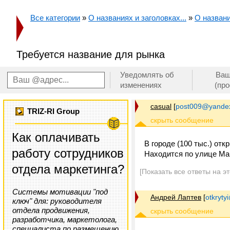
Все категории
»
О названиях и заголовках...
»
О названи
Требуется название для рынка
Уведомлять об
Ваш
изменениях
(пр
casual
[
post009@yandex
TRIZ-RI Group
Как оплачивать
В городе (100 тыс.) от
работу сотрудников
Находится по улице Ма
отдела маркетинга?
[Показать все ответы на э
Системы мотивации "под
Андрей Лаптев
[
otkrytyi
ключ" для: руководителя
отдела продвижения,
разработчика, маркетолога,
специалиста по размещению,