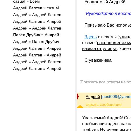
casual » Всем
Уважаемый Андрей!
Андрей Лаптев » casual
"Руководство в восто
Андрей » Андрей Лаптев
Андрей Лаптев » Андрей
Призываю Вас использ
Андрей » Андрей Лаптев
Павел Друбич » Андрей
Здесь
от схемы
"улица
Андрей » Павел Друбич
схеме "
расположение ма
Андрей Лаптев » Андрей
назван от улицы"
, конеч
Андрей Лаптев » Андрей
С уважением,
Андрей » Андрей Лаптев
Андрей Лаптев » Андрей
[Показать все ответы на э
Андрей
[
post009@yande
Уважаемый Андрей! Спас
пребывания здесь нахож
требует. Ну очень им х