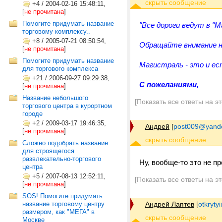
+4
/
2004-02-16 15:48:11,
[
не прочитана
]
Помогите придумать название
"Все дороги ведут в "
торговому комплексу..
+8
/
2005-07-21 08:50:54,
Обращайте внимание на
[
не прочитана
]
Помогите придумать название
Магистраль - это и ест
для торгового комплекса
+21
/
2006-09-27 09:29:38,
C пожеланиями,
[
не прочитана
]
Название небольшого
[Показать все ответы на э
торгового центра в курортном
городе
+2
/
2009-03-17 19:46:35,
Андрей
[
post009@yande
[
не прочитана
]
Сложно подобрать название
для строящегося
развлекательно-торгового
Ну, вообще-то это не пр
центра
+5
/
2007-08-13 12:52:11,
[Показать все ответы на э
[
не прочитана
]
SOS! Помогите придумать
название торговому центру
Андрей Лаптев
[
otkrytyi
размером, как "МЕГА" в
Москве