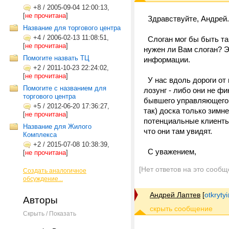
+8
/
2005-09-04 12:00:13,
[
не прочитана
]
Здравствуйте, Андрей.
Название для торгового центра
+4
/
2006-02-13 11:08:51,
Слоган мог бы быть так
[
не прочитана
]
нужен ли Вам слоган? Э
Помогите назвать ТЦ
информации.
+2
/
2011-10-23 22:24:02,
[
не прочитана
]
У нас вдоль дороги от 
Помогите с названием для
лозунг - либо они не фи
торгового центра
бывшего управляющего, 
+5
/
2012-06-20 17:36:27,
так) доска только зимне
[
не прочитана
]
потенциальные клиенты 
Название для Жилого
что они там увидят.
Комплекса
+2
/
2015-07-08 10:38:39,
С уважением,
[
не прочитана
]
[Нет ответов на это сообщ
Создать аналогичное
обсуждение...
Андрей Лаптев
[
otkrytyi
Авторы
Скрыть / Показать