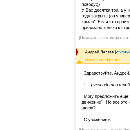
поводу:))
У Вас десятка три, а у
году закрыть (он универ
крыло". Если это произ
привязано только к ст
[Показать все ответы на э
Андрей Лаптев
[
otkrytyi
Здравствуйте, Андрей.
"
... руководство треб
Могу предложить еще "
движение". Но все это 
шефа?
С уважением,
[Нет ответов на это сообщ