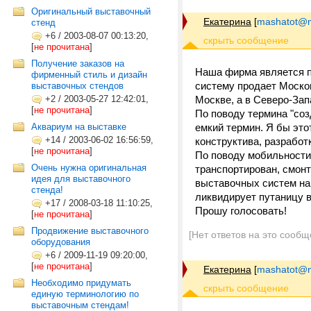
Оригинальный выставочный
Екатерина
[
mashatot@ma
стенд
+6
/
2003-08-07 00:13:20,
[
не прочитана
]
Получение заказов на
Наша фирма является п
фирменный стиль и дизайн
систему продает Моско
выставочных стендов
+2
/
2003-05-27 12:42:01,
Москве, а в Северо-Зап
[
не прочитана
]
По поводу термина "соз
Аквариум на выставке
емкий термин. Я бы это
+14
/
2003-06-02 16:56:59,
конструктива, разработ
[
не прочитана
]
По поводу мобильности 
Очень нужна оригинальная
транспортирован, смонт
идея для выставочного
выставочных систем на
стенда!
ликвидирует путаницу в
+17
/
2008-03-18 11:10:25,
Прошу голосовать!
[
не прочитана
]
Продвижение выставочного
[Нет ответов на это сообщ
оборудования
+6
/
2009-11-19 09:20:00,
[
не прочитана
]
Екатерина
[
mashatot@ma
Необходимо придумать
единую терминологию по
выставочным стендам!