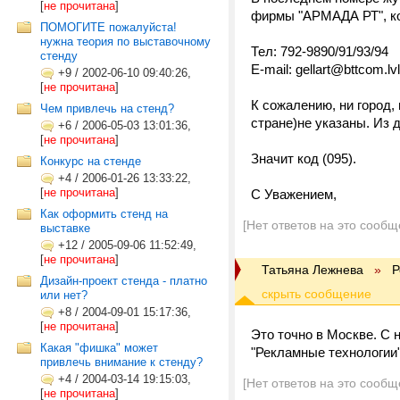
[
не прочитана
]
фирмы "АРМАДА РТ", ко
ПОМОГИТЕ пожалуйста!
нужна теория по выставочному
Тел: 792-9890/91/93/94
стенду
E-mail: gellart@bttcom.lvl
+9
/
2002-06-10 09:40:26,
[
не прочитана
]
К сожалению, ни город,
Чем привлечь на стенд?
стране)не указаны. Из 
+6
/
2006-05-03 13:01:36,
[
не прочитана
]
Значит код (095).
Конкурс на стенде
+4
/
2006-01-26 13:33:22,
[
не прочитана
]
С Уважением,
Как оформить стенд на
[Нет ответов на это сообщ
выставке
+12
/
2005-09-06 11:52:49,
[
не прочитана
]
Татьяна Лежнева
»
Р
Дизайн-проект стенда - платно
или нет?
+8
/
2004-09-01 15:17:36,
[
не прочитана
]
Это точно в Москве. С
Какая "фишка" может
"Рекламные технологии"
привлечь внимание к стенду?
+4
/
2004-03-14 19:15:03,
[Нет ответов на это сообщ
[
не прочитана
]