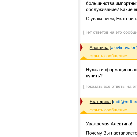
большинства импортных
обслуживание? Какие е
С уважением, Екатерин
[Нет ответов на это сообщ
Алевтина
[
alevtinavaler
Нужна информационная с
купить?
[Показать все ответы на э
Екатерина
[
mdt@mdt-ex
Уважаемая Алевтина!
Почему Вы настаиваете