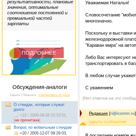
результативности, плановые
Уважаемая Наталья!
значения, оптимальные
соотношения постоянной и
Словосочетание "мобиль
премиальной частей
многозначно.
зарплаты
Поскольку и выставки 
железнодорожной платф
"Караван мира" на автоп
ПОДРОБНЕЕ
Либо Вас интересуют н
транспортировать в ба
В любом случае укажит
Обсуждения-аналоги
С уважением
Скрыть / Показать
Сортировать по дате
[Нет ответов на это сообщ
О стендах, которые служат
долго
Редакция
[
ri@icomm.ru
]
+10
/
2006-09-28 15:33:51,
[
не прочитана
]
Вопрос по мобильным стендам
+20
/
2005-12-07 09:29:03,
В последнем номере жу