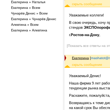
Екатерина » Наталья
Екатерина » Всем
Чунарёв Денис » Всем
Уважаемые коллеги!
Екатерина » Чунарёв Денис
В свою очередь, хочу 
Алевтина » Всем
стендов
ЭКСПОпорофи
Екатерина » Алевтина
г.
Ростов-на-Дону
,
[Показать все ответы на э
Екатерина
[
mashatot@ma
Уважаемый Денис!
Наша фирма 9 лет рабо
тенденции рынка выста
Раскажите, пожалуйста
Возвращаясь к теме дис
на какой срок Вы обесп