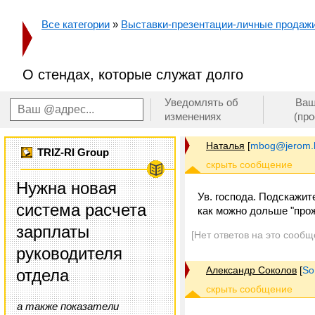
Все категории
»
Выставки-презентации-личные продаж
О стендах, которые служат долго
Уведомлять об
Ваш
изменениях
(пр
Наталья
[
mbog@jerom.k
TRIZ-RI Group
Нужна новая
Ув. господа. Подскажит
система расчета
как можно дольше "про
зарплаты
[Нет ответов на это сообщ
руководителя
Александр Соколов
[
So
отдела
а также показатели