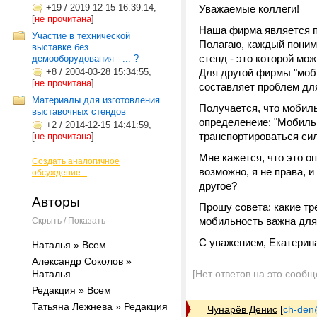
+19
/
2019-12-15 16:39:14,
Уважаемые коллеги!
[
не прочитана
]
Наша фирма является 
Участие в технической
Полагаю, каждый поним
выставке без
стенд - это которой мо
демооборудования - ... ?
+8
/
2004-03-28 15:34:55,
Для другой фирмы "мобил
[
не прочитана
]
составляет проблем дл
Материалы для изготовления
Получается, что мобил
выставочных стендов
определенеие: "Мобильн
+2
/
2014-12-15 14:41:59,
транспортироваться си
[
не прочитана
]
Мне кажется, что это о
Создать аналогичное
возможно, я не права, 
обсуждение...
другое?
Авторы
Прошу совета: какие т
мобильность важна для
Скрыть / Показать
С уважением, Екатерин
Наталья » Всем
Александр Соколов »
Наталья
[Нет ответов на это сообщ
Редакция » Всем
Татьяна Лежнева » Редакция
Чунарёв Денис
[
ch-den