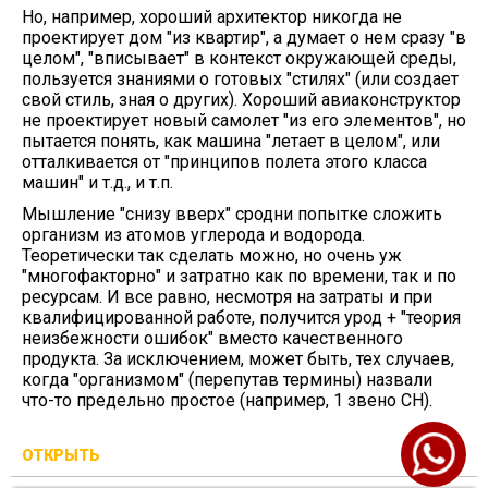
Но, например, хороший архитектор никогда не
проектирует дом "из квартир", а думает о нем сразу "в
целом", "вписывает" в контекст окружающей среды,
пользуется знаниями о готовых "стилях" (или создает
свой стиль, зная о других). Хороший авиаконструктор
не проектирует новый самолет "из его элементов", но
пытается понять, как машина "летает в целом", или
отталкивается от "принципов полета этого класса
машин" и т.д., и т.п.
Мышление "снизу вверх" сродни попытке сложить
организм из атомов углерода и водорода.
Теоретически так сделать можно, но очень уж
"многофакторно" и затратно как по времени, так и по
ресурсам. И все равно, несмотря на затраты и при
квалифицированной работе, получится урод + "теория
неизбежности ошибок" вместо качественного
продукта. За исключением, может быть, тех случаев,
когда "организмом" (перепутав термины) назвали
что-то предельно простое (например, 1 звено СН).
ОТКРЫТЬ