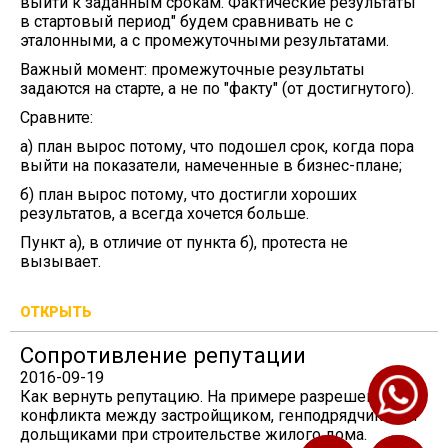
выйти к заданным срокам. Фактические результаты
в стартовый период" будем сравнивать не с
эталонными, а с промежуточными результатами.
Важный момент: промежуточные результаты
задаются на старте, а не по "факту" (от достигнутого).
Сравните:
а) план вырос потому, что подошел срок, когда пора
выйти на показатели, намеченные в бизнес-плане;
б) план вырос потому, что достигли хороших
результатов, а всегда хочется больше.
Пункт а), в отличие от пункта б), протеста не
вызывает.
ОТКРЫТЬ
Сопротивление репутации
2016-09-19
Как вернуть репутацию. На примере разрешения
конфликта между застройщиком, генподрядчиком и
дольщиками при строительстве жилого дома.