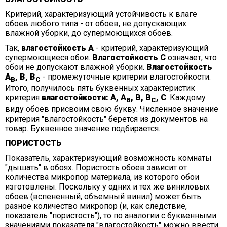
Критерий, характеризующий устойчивость к влаге
обоев любого типа - от обоев, не допускающих
влажной уборки, до супермоющихся обоев.
Так,
влагостойкость А
- критерий, характеризующий
супермоющиеся обои.
Влагостойкость С
означает, что
обои не допускают влажной уборки.
Влагостойкость
А
, В, В
- промежуточные критерии влагостойкости.
В
С
Итого, получилось пять буквенных характеристик
критерия
влагостойкости: А, А
, В, В
, С
. Каждому
В
С
виду обоев присвоим свою букву. Численное значение
критерия "влагостойкость" берется из документов на
товар. Буквенное значение подбирается.
ПОРИСТОСТЬ
Показатель, характеризующий возможность комнаты
"дышать" в обоях. Пористость обоев зависит от
количества микропор материала, из которого обои
изготовлены. Поскольку у одних и тех же виниловых
обоев (вспененный, объемный винил) может быть
разное количество микропор (и, как следствие,
показатель "пористость"), то по аналогии с буквенными
значениями показателя "влагостойкость" можно ввести