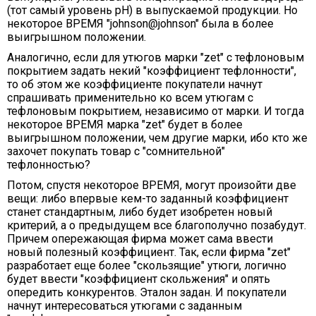
(тот самый уровень рН) в выпускаемой продукции. Но
некоторое ВРЕМЯ "johnson@johnson" была в более
выигрышном положении.
Аналогично, если для утюгов марки "zet" с тефлоновым
покрытием задать некий "коэффициент тефлонности",
то об этом же коэффициенте покупатели начнут
спрашивать применительно ко всем утюгам с
тефлоновым покрытием, независимо от марки. И тогда
некоторое ВРЕМЯ марка "zet" будет в более
выигрышном положении, чем другие марки, ибо кто же
захочет покупать товар с "сомнительной"
тефлонностью?
Потом, спустя некоторое ВРЕМЯ, могут произойти две
вещи: либо впервые кем-то заданный коэффициент
станет стандартным, либо будет изобретен новый
критерий, а о предыдущем все благополучно позабудут.
Причем опережающая фирма может сама ввести
новый полезный коэффициент. Так, если фирма "zet"
разработает еще более "скользящие" утюги, логично
будет ввести "коэффициент скольжения" и опять
опередить конкурентов. Эталон задан. И покупатели
начнут интересоваться утюгами с заданным