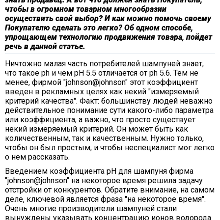
чтобы в огромном товарном многообразии
осуществить свой выбор? И как можно помочь своему
Покупателю сделать это легко? Об одном способе,
упрощающем технологию продвижения товара, пойдет
речь в данной статье.
Ничтожно малая часть потребителей шампуней знает,
что такое рh и чем рН 5.5 отличается от рh 5.6. Тем не
менее, фирмой "johnson@johnson" этот коэффициент
введен в рекламных целях как некий "измеряемый
критерий качества". Факт: большинству людей неважно
действительное понимание сути какого-либо параметра
или коэффициента, а важно, что просто существует
некий измеряемый критерий. Он может быть как
количественным, так и качественным. Нужно только,
чтобы он был простым, и чтобы неспециалист мог легко
о нем рассказать.
Введением коэффициента рН для шампуня фирма
"johnson@johnson" на некоторое время решила задачу
отстройки от конкурентов. Обратите внимание, на самом
деле, ключевой является фраза "на некоторое время".
Очень многие производители шампуней стали
вынуждены указывать концентрацию ионов водорода