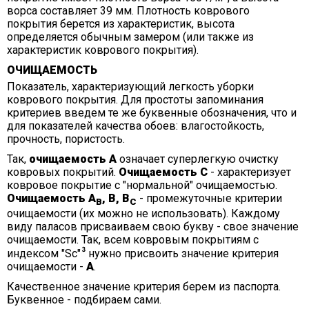
ворса составляет 39 мм. Плотность коврового
покрытия берется из характеристик, высота
определяется обычным замером (или также из
характеристик коврового покрытия).
ОЧИЩАЕМОСТЬ
Показатель, характеризующий легкость уборки
коврового покрытия. Для простоты запоминания
критериев введем те же буквенные обозначения, что и
для показателей качества обоев: влагостойкость,
прочность, пористость.
Так,
очищаемость А
означает суперлегкую очистку
ковровых покрытий.
Очищаемость С
- характеризует
ковровое покрытие с "нормальной" очищаемостью.
Очищаемость А
, В, В
- промежуточные критерии
В
С
очищаемости (их можно не использовать). Каждому
виду паласов присваиваем свою букву - свое значение
очищаемости. Так, всем ковровым покрытиям с
индексом "Sc"
нужно присвоить значение критерия
очищаемости -
А
.
Качественное значение критерия берем из паспорта.
Буквенное - подбираем сами.