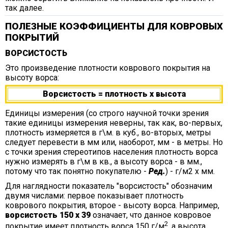
так далее.
ПОЛЕЗНЫЕ КОЭФФИЦИЕНТЫ ДЛЯ КОВРОВЫХ
ПОКРЫТИЙ
ВОРСИСТОСТЬ
Это произведение плотности коврового покрытия на
высоту ворса:
Ворсистость = плотность х высота
Единицы измерения (cо строго научной точки зрения
такие единицы измерения неверны, так как, во-первых,
плотность измеряется в г\м. в куб., во-вторых, метры
следует перевести в мм или, наоборот, мм - в метры. Но
с точки зрения стереотипов населения плотность ворса
нужно измерять в г\м в кв., а высоту ворса - в мм.,
потому что так понятно покупателю -
Ред.
) - г/м2 х мм.
Для наглядности показатель "ворсистость" обозначим
двумя числами: первое показывает плотность
коврового покрытия, второе - высоту ворса. Например,
ворсистость 150 х 39
означает, что данное ковровое
2
покрытие имеет плотность ворса 150 г/м
, а высота