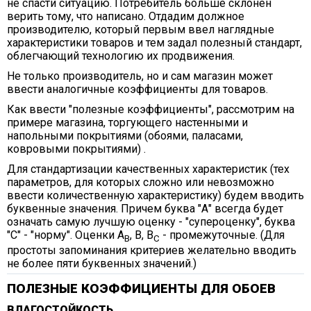
не спасти ситуацию. Потребитель больше склонен
верить тому, что написано. Отдадим должное
производителю, который первым ввел наглядные
характеристики товаров и тем задал полезный стандарт,
облегчающий технологию их продвижения.
Не только производитель, но и сам магазин может
ввести аналогичные коэффициенты для товаров.
Как ввести "полезные коэффициенты", рассмотрим на
примере магазина, торгующего настенными и
напольными покрытиями (обоями, паласами,
ковровыми покрытиями) .
Для стандартизации качественных характеристик (тех
параметров, для которых сложно или невозможно
ввести количественную характеристику) будем вводить
буквенные значения. Причем буква "А" всегда будет
означать самую лучшую оценку - "супероценку", буква
"С" - "норму". Оценки А
, В, В
- промежуточные. (Для
В
С
простоты запоминания критериев желательно вводить
не более пяти буквенных значений.)
ПОЛЕЗНЫЕ КОЭФФИЦИЕНТЫ ДЛЯ ОБОЕВ
ВЛАГОСТОЙКОСТЬ