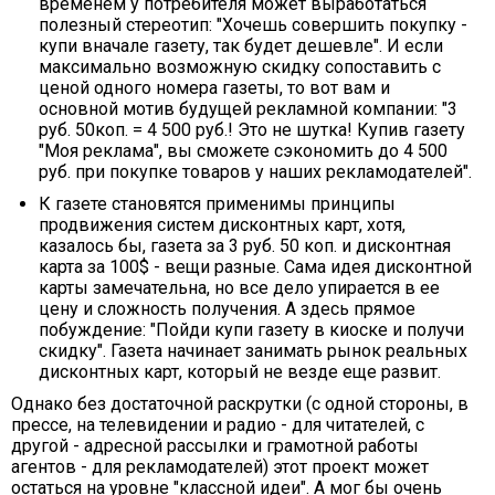
временем у потребителя может выработаться
полезный стереотип: "Хочешь совершить покупку -
купи вначале газету, так будет дешевле". И если
максимально возможную скидку сопоставить с
ценой одного номера газеты, то вот вам и
основной мотив будущей рекламной компании: "3
руб. 50коп. = 4 500 руб.! Это не шутка! Купив газету
"Моя реклама", вы сможете сэкономить до 4 500
руб. при покупке товаров у наших рекламодателей".
К газете становятся применимы принципы
продвижения систем дисконтных карт, хотя,
казалось бы, газета за 3 руб. 50 коп. и дисконтная
карта за 100$ - вещи разные. Сама идея дисконтной
карты замечательна, но все дело упирается в ее
цену и сложность получения. А здесь прямое
побуждение: "Пойди купи газету в киоске и получи
скидку". Газета начинает занимать рынок реальных
дисконтных карт, который не везде еще развит.
Однако без достаточной раскрутки (с одной стороны, в
прессе, на телевидении и радио - для читателей, с
другой - адресной рассылки и грамотной работы
агентов - для рекламодателей) этот проект может
остаться на уровне "классной идеи". А мог бы очень