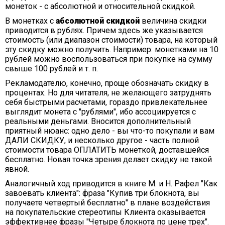
монеток - с абсолютной и относительной скидкой.
В монетках с
абсолютной скидкой
величина скидки
приводится в рублях. Причем здесь же указывается
стоимость (или диапазон стоимости) товара, на который
эту скидку можно получить. Например: монетками на 10
рублей можно воспользоваться при покупке на сумму
свыше 100 рублей и т. п.
Рекламодателю, конечно, проще обозначать скидку в
процентах. Но для читателя, не желающего затруднять
себя быстрыми расчетами, гораздо привлекательнее
выглядит монета с "рублями", ибо ассоциируется с
реальными деньгами. Вносится дополнительный
приятный нюанс: одно дело - вы что-то покупали и вам
ДАЛИ СКИДКУ, и несколько другое - часть полной
стоимости товара ОПЛАТИТЬ монеткой, доставшейся
бесплатно. Новая точка зрения делает скидку не такой
явной.
Аналогичный ход приводится в книге М. и Н. Рафел "Как
завоевать клиента": фраза "Купив три блокнота, вы
получаете четвертый бесплатно" в плане воздействия
на покупательские стереотипы Клиента оказывается
эффективнее фразы "Четыре блокнота по цене трех".