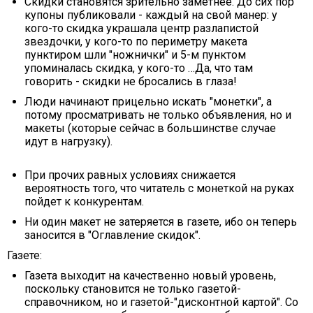
Скидки становятся зрительно заметнее. До сих пор
купоны публиковали - каждый на свой манер: у
кого-то скидка украшала центр разлапистой
звездочки, у кого-то по периметру макета
пунктиром шли "ножнички" и 5-м пунктом
упоминалась скидка, у кого-то …Да, что там
говорить - скидки не бросались в глаза!
Люди начинают прицельно искать "монетки", а
потому просматривать не только объявления, но и
макеты (которые сейчас в большинстве случае
идут в нагрузку).
При прочих равных условиях снижается
вероятность того, что читатель с монеткой на руках
пойдет к конкурентам.
Ни один макет не затеряется в газете, ибо он теперь
заносится в "Оглавление скидок".
Газете:
Газета выходит на качественно новый уровень,
поскольку становится не только газетой-
справочником, но и газетой-"дисконтной картой". Со