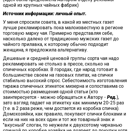
одной из крупных чайных фабрик)
Источник информации: личный опыт.
У меня спросили совета, в какой из местных газет
лучше рекламировать пока малоизвестную в регионе
торговую марку чая. Примерно представляя себе,
насколько далеко от традиционно мужских газет до
чайного прилавка, к которому обычно подходит
женщина, я предложила альтернативу.
Дешевые и средней ценовой группы сорта чая надо
рекламировать не столько в прессе, сколько на
спичечных коробках. В городах, где народ готовит в
большинстве своем на газовых плитах, на спички
стабильно высокий спрос. Себестоимость изготовления
тиража спичечных этикеток мизерна и сопоставима со
стоимостью размещения одной статьи (кто
заинтересуется - можно обращаться к Автору -
Ред.
),
зато взгляд падает на этикетку как минимум 20-25 раз
(т.е. в 2 раза реже, чем достается из коробка спичка).
Домохозяйки, как правило, покупают спички блоками и
если на них на всех один и тот же товарный знак и
"вкусный" слоган, то неужели к двухсотому чирканью
спичкой по коробке хозяйка не дозреет до покупки хотя