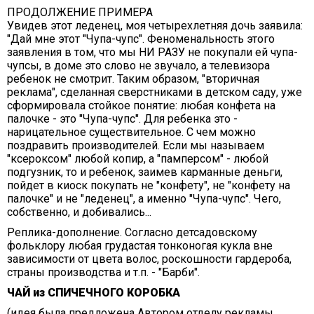
ПРОДОЛЖЕНИЕ ПРИМЕРА
Увидев этот леденец, моя четырехлетняя дочь заявила:
"Дай мне этот "Чупа-чупс". Феноменальность этого
заявления в том, что мы НИ РАЗУ не покупали ей чупа-
чупсы, в доме это слово не звучало, а телевизора
ребенок не смотрит. Таким образом, "вторичная
реклама", сделанная сверстниками в детском саду, уже
сформировала стойкое понятие: любая конфета на
палочке - это "Чупа-чупс". Для ребенка это -
нарицательное существительное. С чем можно
поздравить производителей. Если мы называем
"ксероксом" любой копир, а "памперсом" - любой
подгузник, то и ребенок, заимев карманные деньги,
пойдет в киоск покупать не "конфету", не "конфету на
палочке" и не "леденец", а именно "Чупа-чупс". Чего,
собственно, и добивались...
Реплика-дополнение. Согласно детсадовскому
фольклору любая грудастая тонконогая кукла вне
зависимости от цвета волос, роскошности гардероба,
страны производства и т.п. - "Барби".
ЧАЙ из СПИЧЕЧНОГО КОРОБКА
(идея была предложена Автором отделу рекламы