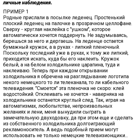
личные наблюдения.
ПРИМЕР 1
Родные прислали в посылке леденец. Простенький
плоский леденец на палочке в прозрачном целлофане.
Сверху - круглая наклейка с "ушком", которое
автоматически хочется поддернуть. Не задумываясь,
берешься за него и дергаешь. На леденце остается
бумажный кружок, а в руках - липкий пленочный.
Поскольку последний уже в руках, к тому же липкий,
приходится искать, куда бы его наклеить. Кружок
белый, а на белом холодильнике царапина, туда и
наклеиваю. Теперь при каждом открывании
холодильника я обречена на разглядывание логотипа
некого немецкого то ли телеканала, то ли кабельного
телевидения. "Смоется" эта пленочка не скоро: клей
водостойкий. Отклеивать не хочется - наверняка на
холодильнике останется круглый след. Так, играя на
автоматизмах, любопытстве, непроизвольных
желаниях и лени, меня вынудили сыграть в
замечательную двуходовку, да при этом еще и сделать
из собственного холодильника долгоиграющий
рекламоноситель. А ведь подобный прием могут
использовать не только немецкие телевизионщики...