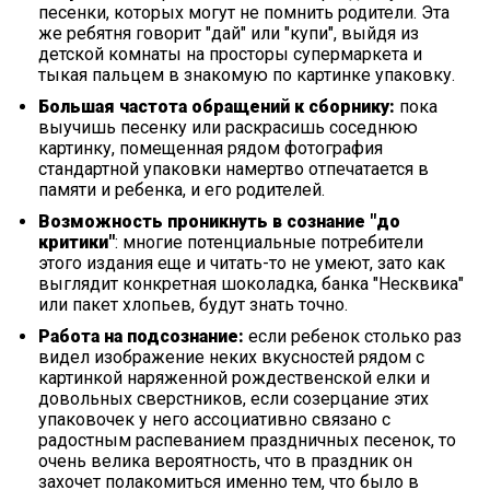
песенки, которых могут не помнить родители. Эта
же ребятня говорит "дай" или "купи", выйдя из
детской комнаты на просторы супермаркета и
тыкая пальцем в знакомую по картинке упаковку.
Большая частота обращений к сборнику:
пока
выучишь песенку или раскрасишь соседнюю
картинку, помещенная рядом фотография
стандартной упаковки намертво отпечатается в
памяти и ребенка, и его родителей.
Возможность проникнуть в сознание "до
критики"
: многие потенциальные потребители
этого издания еще и читать-то не умеют, зато как
выглядит конкретная шоколадка, банка "Несквика"
или пакет хлопьев, будут знать точно.
Работа на подсознание:
если ребенок столько раз
видел изображение неких вкусностей рядом с
картинкой наряженной рождественской елки и
довольных сверстников, если созерцание этих
упаковочек у него ассоциативно связано с
радостным распеванием праздничных песенок, то
очень велика вероятность, что в праздник он
захочет полакомиться именно тем, что было в