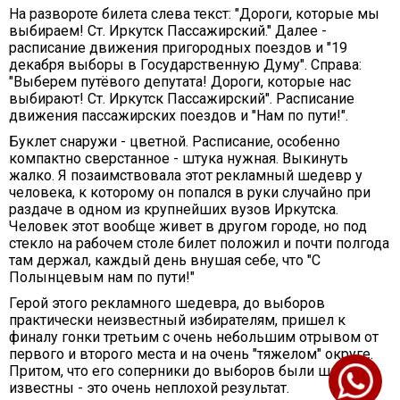
На развороте билета слева текст: "Дороги, которые мы
выбираем! Ст. Иркутск Пассажирский." Далее -
расписание движения пригородных поездов и "19
декабря выборы в Государственную Думу". Справа:
"Выберем путёвого депутата! Дороги, которые нас
выбирают! Ст. Иркутск Пассажирский". Расписание
движения пассажирских поездов и "Нам по пути!".
Буклет снаружи - цветной. Расписание, особенно
компактно сверстанное - штука нужная. Выкинуть
жалко. Я позаимствовала этот рекламный шедевр у
человека, к которому он попался в руки случайно при
раздаче в одном из крупнейших вузов Иркутска.
Человек этот вообще живет в другом городе, но под
стекло на рабочем столе билет положил и почти полгода
там держал, каждый день внушая себе, что "С
Полынцевым нам по пути!"
Герой этого рекламного шедевра, до выборов
практически неизвестный избирателям, пришел к
финалу гонки третьим с очень небольшим отрывом от
первого и второго места и на очень "тяжелом" округе.
Притом, что его соперники до выборов были широко
известны - это очень неплохой результат.