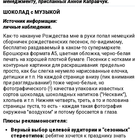
менеджменту, присланных Анной Каправчук.
ШОКОЛАД с МУЗЫКОЙ
Источник информации:
личные наблюдения.
Как-то накануне Рождества мне в руки попал немецкий
сборничек рождественских песенок, по-видимому,
бесплатно раздаваемый в каком-то супермаркете.
Брошюрка формата А5, цветная обложка, черно-белая
печать на хорошей плотной бумаге. Песенки с нотками и
контурные картинки для раскрашивания: предельно
просто, как бы слегка неумело нарисованные елочка,
детишки и т.п. На каждой странице внизу (пик внимания
при разглядывании!) тоже черно-белые, но
фотографического (!) качества упаковки известных
сортов шоколада, шоколадных напитков ("Несквик"),
хлопьев и т.п. Нижняя четверть, треть, а то и половина
страницы пуста, то есть - каждая такая фотография
окружена "воздухом" и потому бросается в глаза.
Плюсы рекламоносителя:
Верный выбор целевой аудитории и "сезонных"
стереотипов:
ребятне хочется к празднику знать