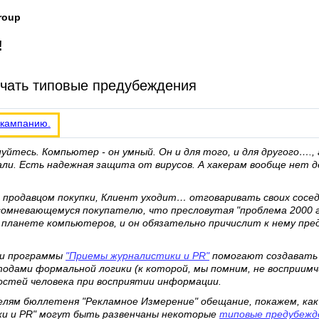
roup
!
нчать типовые предубеждения
 кампанию.
уйтесь. Компьютер - он умный. Он и для того, и для другого…., 
али. Есть надежная защита от вирусов. А хакерам вообще нет д
 продавцом покупки, Клиент уходит… отговаривать своих сосед
сомневающемуся покупателю, что пресловутая "проблема 2000 г
 планете компьютеров, и он обязательно причислит к нему пре
ии программы
"Приемы журналистики и PR"
помогают создавать
ами формальной логики (к которой, мы помним, не восприимчи
остей человека при восприятии информации.
елям бюллетеня "Рекламное Измерение" обещание, покажем, ка
и и PR" могут быть развенчаны некоторые
типовые предубежд