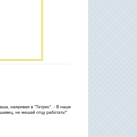
аша, наяривая в "Тетрис". - В наше
шивец, не мешай отцу работать!"