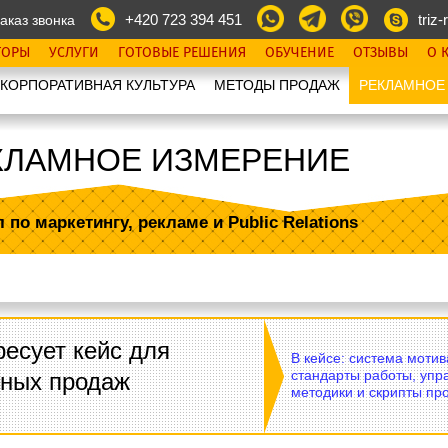
+420 723 394 451
triz-r
аказ звонка
ТОРЫ
УСЛУГИ
ГОТОВЫЕ РЕШЕНИЯ
ОБУЧЕНИЕ
ОТЗЫВЫ
О 
КОРПОРАТИВНАЯ КУЛЬТУРА
МЕТОДЫ ПРОДАЖ
РЕКЛАМНОЕ
КЛАМНОЕ ИЗМЕРЕНИЕ
л по маркетингу, рекламе
и Public Relations
есует кейс для
В кейсе: система моти
стандарты работы, упр
вных продаж
методики и скрипты пр