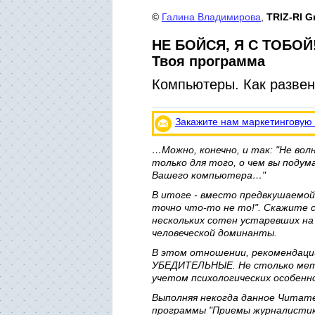
©
Галина Владимирова
,
TRIZ-RI G
НЕ БОЙСЯ, Я С ТОБОЙ
Твоя программа
Компьютеры. Как разве
Закажите нам маркетинговую
…Можно, конечно, и так: "Не волн
только для того, о чем вы подум
Вашего компьютера…"
В итоге - вместо предвкушаемой
точно что-то не то!". Скажите 
нескольких сотен устаревших на
человеческой доминанты.
В этом отношении, рекомендац
УБЕДИТЕЛЬНЫЕ. Не столько метод
учетом психологических особенн
Выполняя некогда данное Читат
программы "Приемы журналистик