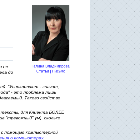
а не
Галина Владимирова
Статьи
|
Письмо
ела до
ей. "Успокаивают - значит,
ода" - это проблема лишь
длагаемый. Таково свойство
 тексты, для Клиента БОЛЕЕ
в "тревожный" ум), сколько
к с помощью компьютерной
ения о компьютерах
.