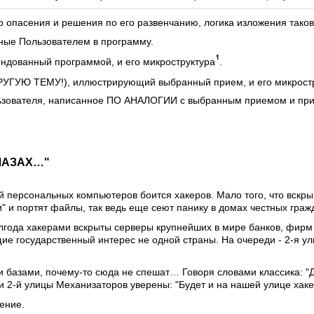
о опасения и решения по его развенчанию, логика изложения таков
ые Пользователем в программу.
дованный программой, и его микроструктура
.
УГУЮ ТЕМУ!), иллюстрирующий выбранный прием, и его микрост
ователя, написанное ПО АНАЛОГИИ с выбранным приемом и при
ЛАЗАХ…"
й персональных компьютеров боится хакеров. Мало того, что вскр
" и портят файлы, так ведь еще сеют панику в домах честных граж
олгода хакерами вскрыты серверы крупнейших в мире банков, фирм
 государственный интерес не одной страны. На очереди - 2-я ули
 базами, почему-то сюда не спешат… Говоря словами классика: "До
 2-й улицы Механизаторов уверены: "Будет и на нашей улице хакер
ение.