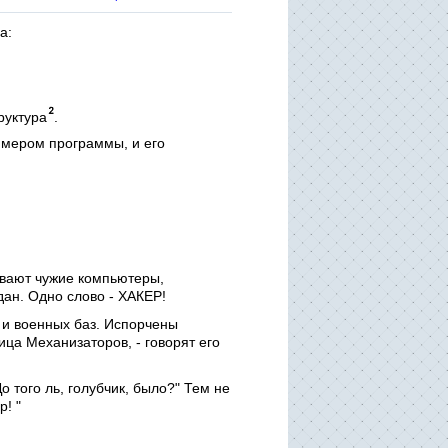
а:
руктура
.
мером программы, и его
ывают чужие компьютеры,
дан. Одно слово - ХАКЕР!
 и военных баз. Испорчены
ца Механизаторов, - говорят его
 того ль, голубчик, было?" Тем не
! "