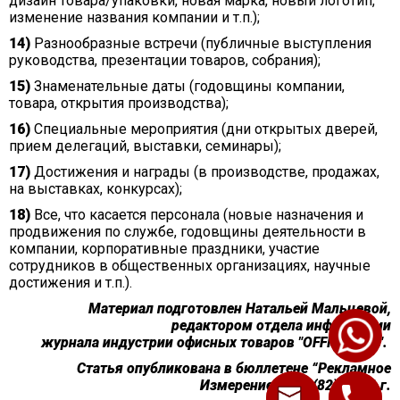
дизайн товара/упаковки, новая марка, новый логотип,
изменение названия компании и т.п.);
14)
Разнообразные встречи (публичные выступления
руководства, презентации товаров, собрания);
15)
Знаменательные даты (годовщины компании,
товара, открытия производства);
16)
Специальные мероприятия (дни открытых дверей,
прием делегаций, выставки, семинары);
17)
Достижения и награды (в производстве, продажах,
на выставках, конкурсах);
18)
Все, что касается персонала (новые назначения и
продвижения по службе, годовщины деятельности в
компании, корпоративные праздники, участие
сотрудников в общественных организациях, научные
достижения и т.п.).
Материал подготовлен Натальей Мальцевой,
редактором отдела информации
журнала индустрии офисных товаров "OFFICE FILE".
Статья опубликована в бюллетене “Рекламное
Измерение” № 5 (82), 2001 г.