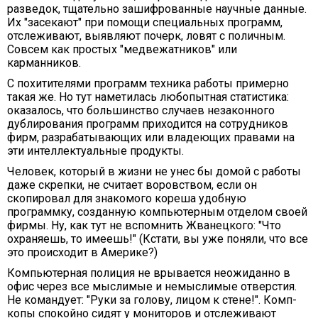
разведок, тщательно зашифрованные научные данные.
Их "засекают" при помощи специальных программ,
отслеживают, выявляют почерк, ловят с поличным.
Совсем как простых "медвежатников" или
карманников.
С похитителями программ техника работы примерно
такая же. Но тут наметилась любопытная статистика:
оказалось, что большинство случаев незаконного
дублирования программ приходится на сотрудников
фирм, разрабатывающих или владеющих правами на
эти интеллектуальные продукты.
Человек, который в жизни не унес бы домой с работы
даже скрепки, не считает воровством, если он
скопировал для знакомого кореша удобную
программку, созданную компьютерным отделом своей
фирмы. Ну, как тут не вспомнить Жванецкого: "Что
охраняешь, то имеешь!" (Кстати, вы уже поняли, что все
это происходит в Америке?)
Компьютерная полиция не врывается неожиданно в
офис через все мыслимые и немыслимые отверстия.
Не командует: "Руки за голову, лицом к стене!". Комп-
копы спокойно сидят у мониторов и отслеживают