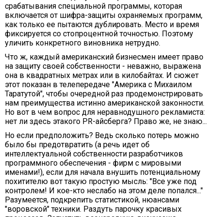
срабатывания специальной программы, которая
включается от шифра-защиты охраняемых программ,
как только ее пытаются дублировать. Место и время
фиксируется со стопроцентной точностью. Поэтому
уличить конкретного виновника нетрудно.
Что ж, каждый американский бизнесмен имеет право
на защиту своей собственности - неважно, выражена
она в квадратных метрах или в килобайтах. И сюжет
этот показан в телепередаче "Америка с Михаилом
Таратутой", чтобы очередной раз продемонстрировать
нам преимущества истинно американской законности.
Но вот в чем вопрос для неравнодушного рекламиста:
нет ли здесь этакого PR-айсберга? Право же, не знаю...
Но если предположить? Ведь сколько потерь можно
было бы предотвратить (а речь идет об
интеллектуальной собственности разработчиков
программного обеспечения - фирм с мировыми
именами!), если для начала внушить потенциальному
похитителю вот такую простую мысль: "Все уже под
контролем! И кое-кто неслабо на этом деле попался..."
Разумеется, подкрепить статистикой, нюансами
"воровской" техники. Раздуть парочку красивых