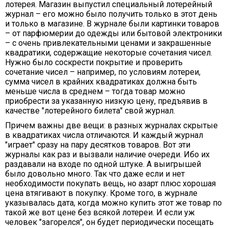
лотерея. Магазин выпустил специальный лотерейный
журнал – его можно было получить только в этот день
и только в магазине. В журнале были картинки товаров
– от парфюмерии до одежды или бытовой электроники
– с очень привлекательными ценами и закрашенные
квадратики, содержащие некоторые сочетания чисел.
Нужно было соскрести покрытие и проверить
сочетание чисел – например, по условиям лотереи,
сумма чисел в крайних квадратиках должна быть
меньше числа в среднем – тогда товар можно
приобрести за указанную низкую цену, предъявив в
качестве "лотерейного билета" свой журнал.
Причем важны две вещи: в разных журналах скрытые
в квадратиках числа отличаются. И каждый журнал
"играет" сразу на пару десятков товаров. Вот эти
журналы как раз и вызвали наличие очереди. Ибо их
раздавали на входе по одной штуке. А выигрышей
было довольно много. Так что даже если и нет
необходимости покупать вещь, но азарт плюс хорошая
цена втягивают в покупку. Кроме того, в журнале
указывалась дата, когда можно купить этот же товар по
такой же вот цене без всякой лотереи. И если уж
человек "загорелся", он будет периодически посещать