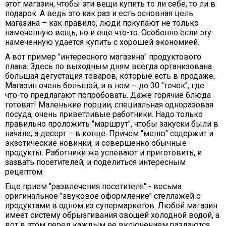
этот магазин, чтобы эти вещи купить то ли себе, то ли в
подарок. А ведь это как раз и есть основная цель
магазина – как правило, люди покупают не только
намеченную вещь, но и еще что-то. Особенно если эту
намеченную удается купить с хорошей экономией.
А вот пример "интересного магазина" продуктового
плана. Здесь по выходным дням всегда организована
большая дегустация товаров, которые есть в продаже.
Магазин очень большой, и в нем – до 30 "точек", где
что-то предлагают попробовать. Даже горячие блюда
готовят! Маленькие порции, специальная одноразовая
посуда, очень приветливые работники. Надо только
правильно проложить "маршрут", чтобы закуски были в
начале, а десерт – в конце. Причем "меню" содержит и
экзотические новинки, и совершенно обычные
продукты. Работники же успевают и приготовить, и
зазвать посетителей, и поделиться интересным
рецептом.
Еще прием "развлечения посетителя" - весьма
оригинальное "звуковое оформление" стеллажей с
продуктами в одном из супермаркетов. Любой магазин
имеет систему обрызгивания овощей холодной водой, а
вот в этом перед каждым ее включением раздаются