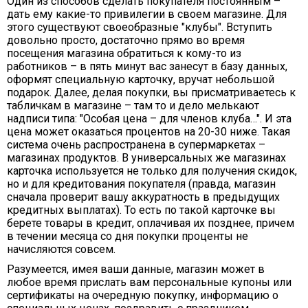
Один из способов сделать покупателя постоянным –
дать ему какие-то привилегии в своем магазине. Для
этого существуют своеобразные "клубы". Вступить
довольно просто, достаточно прямо во время
посещения магазина обратиться к кому-то из
работников – в пять минут вас занесут в базу данных,
оформят специальную карточку, вручат небольшой
подарок. Далее, делая покупки, вы присматриваетесь к
табличкам в магазине – там то и дело мелькают
надписи типа: "Особая цена – для членов клуба…". И эта
цена может оказаться процентов на 20-30 ниже. Такая
система очень распространена в супермаркетах –
магазинах продуктов. В универсальных же магазинах
карточка используется не только для получения скидок,
но и для кредитования покупателя (правда, магазин
сначала проверит вашу аккуратность в предыдущих
кредитных выплатах). То есть по такой карточке вы
берете товары в кредит, оплачивая их позднее, причем
в течении месяца со дня покупки проценты не
начисляются совсем.
Разумеется, имея ваши данные, магазин может в
любое время прислать вам персональные купоны или
сертификаты на очередную покупку, информацию о