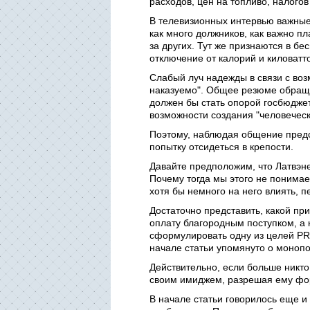
расходов, цен на топливо, налогов
В телевизионных интервью важные
как много должников, как важно п
за других. Тут же признаются в бе
отключение от калорий и киловатт
Слабый луч надежды в связи с возм
наказуемо". Общее резюме обраще
должен бы стать опорой госбюджет
возможности создания "человеческ
Поэтому, наблюдая общение предс
попытку отсидеться в крепости.
Давайте предположим, что Латвэне
Почему тогда мы этого не понимаем
хотя бы немного на него влиять, 
Достаточно представить, какой пр
оплату благородным поступком, а 
сформулировать одну из целей PR.
начале статьи упомянуто о монопо
Действительно, если больше никто
своим имиджем, разрешая ему фо
В начале статьи говорилось еще и