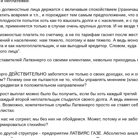
 и неплатежей.
 должностные лица держатся с величавым спокойствием (гранича
латить вовремя и т.п., и порождают тем самым предположение, что
сплодности попыток хоть как-то взыскать долги и с населения, и с п
ов, применяется только в случае очень крупных долгов. И не везде
ожностью платить по счетчику, а не по тарифам гаснет после жестк
ний к населению: нам тяжело, поэтому и вам тяжело. А ведь моно
а и как налогоплательщик, и как выгодный кредитор. Словом, куда
ого лица".
тавителей Латвэнерго со своими клиентами, невольно приходишь к
рго ДЕЙСТВИТЕЛЬНО заботится не только о своих доходах, но и об
? Почему они не пытаются не то, чтобы управлять мнением (классич
передвигая в положительном направлении?
ирост выплат можно было бы получить, если бы хоть каждый трети
каждый второй неплательщик стыдился своего долга. А ведь именн
 Возможно, компетентные службы Латвэнерго просто не ставят себ
листах.
 нас не согреет, мы без них не обойдемся. Может, потому и не заб
рмироваться стихийно?
 о другой структуре - предприятии ЛАТВИЯС ГАЗЕ. Абсолютно анал