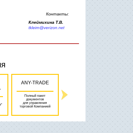
Контакты:
Клеймихина Т.В.
tkleim@verizon.net
ия
ANY-TRADE
ТЕХНОЛОГИЯ
УПРА
А
АКТИВНЫХ
ПРО
ПРОДАЖ
Полный пакет
документов
Управлен
для управления
я"
оптом, 
торговой Компанией
Управление активными
и в розн
продажами