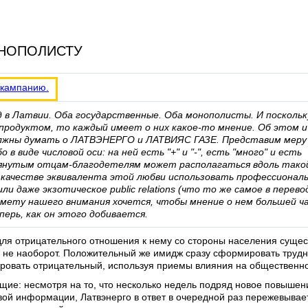
НОПОЛИСТУ
 кампанию.
д в Латвии. Оба государственные. Оба монополисты. И поскольк
 продуктом, то каждый имеет о них какое-то мнение. Об этом и
олжны думать о ЛАТВЭНЕРГО и ЛАТВИЯС ГАЗЕ. Представим меру 
в виде числовой оси: на ней есть "+" и "-", есть "много" и есть
омянутым отцам-благодетелям может располагаться вдоль тако
в качестве эквивалента этой любви использовать профессионал
и даже экзотическое public relations (что то же самое в перево
мету нашего внимания хочется, чтобы мнение о нем большей ч
ерь, как он этого добивается.
я отрицательного отношения к нему со стороны населения существ
, а не наоборот. Положительный же имидж сразу сформировать труд
ровать отрицательный, используя приемы влияния на общественн
щие: несмотря на то, что несколько недель подряд новое повышен
овой информации, Латвэнерго в ответ в очередной раз пережевыва