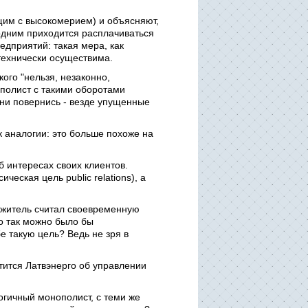
щим с высокомерием) и объясняют,
 одним приходится расплачиваться
редприятий: такая мера, как
 технически осуществима.
ого "нельзя, незаконно,
полист с такими оборотами
 ни повернись - везде упущенные
 аналогии: это больше похоже на
 интересах своих клиентов.
еская цель public relations), а
й житель считал своевременную
о так можно было бы
е такую цель? Ведь не зря в
отится Латвэнерго об управлении
огичный монополист, с теми же