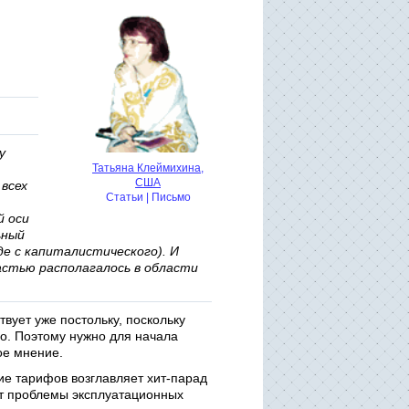
у
Татьяна Клеймихина,
США
всех
Статьи
|
Письмо
й оси
ьный
де с капиталистического). И
астью располагалось в области
ует уже постольку, поскольку
но. Поэтому нужно для начала
ое мнение.
ие тарифов возглавляет хит-парад
ет проблемы эксплуатационных