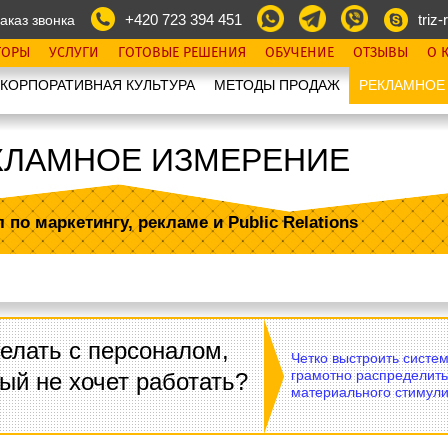
+420 723 394 451
triz-r
аказ звонка
ТОРЫ
УСЛУГИ
ГОТОВЫЕ РЕШЕНИЯ
ОБУЧЕНИЕ
ОТЗЫВЫ
О 
КОРПОРАТИВНАЯ КУЛЬТУРА
МЕТОДЫ ПРОДАЖ
РЕКЛАМНОЕ
КЛАМНОЕ ИЗМЕРЕНИЕ
л по маркетингу, рекламе
и Public Relations
елать с персоналом,
Четко выстроить систе
грамотно распределить
ый не хочет работать?
материального стимули