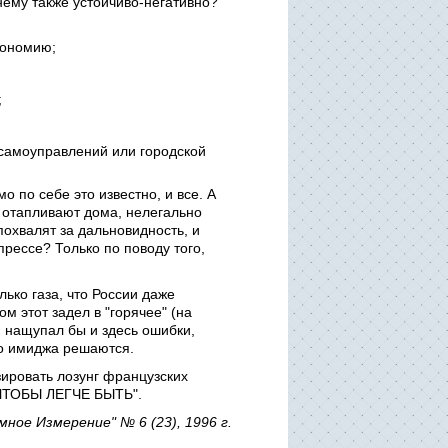
нему также устойчиво-негативно?
кономию;
;
 самоуправлений или городской
о по себе это известно, и все. А
ли отапливают дома, нелегально
похвалят за дальновидность, и
прессе? Только по поводу того,
ько газа, что России даже
м этот задел в "горячее" (на
 нащупал бы и здесь ошибки,
го имиджа решаются.
зировать лозунг французских
, ЧТОБЫ ЛЕГЧЕ БЫТЬ".
ное Измерение" № 6 (23), 1996 г.