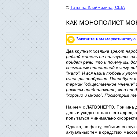
©
Татьяна Клеймихина, США
КАК МОНОПОЛИСТ МО
Закажите нам маркетинговую
Два крупных хозяина греют наро
редкий житель не пользуется их
пойдет речь: что и почему мы д
возможных отношений к чему-либо 
"мало". И вся наша любовь к уп
очень разнообразно. Попробуем 
термин "общественное мнение" ил
рискнем предположить, что пред
"хорошо и много". Посмотрим теп
Начнем с ЛАТВЭНЕРГО. Причина дл
деньги уходят от нас в его адрес
попытаться минимально скорректи
Однако, по факту, события следую
актуальных тем в средствах масс