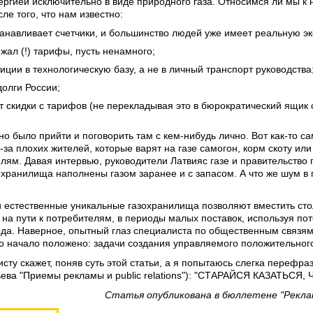
ргией исключительно в виде природного газа. Относимся ли мы к 
ле того, что нам известно:
танавливает счетчики, и большинство людей уже имеет реальную э
жал (!) тарифы, пусть ненамного;
иции в технологическую базу, а не в личный транспорт руководства
долги России;
т скидки с тарифов (не перекладывая это в бюрократический ящик
но было прийти и поговорить там с кем-нибудь лично. Вот как-то сам
из-за плохих жителей, которые варят на газе самогон, корм скоту и
лям. Давая интервью, руководители Латвияс газе и правительство 
охранилища наполнены газом заранее и с запасом. А что же шум в 
ши естественные уникальные газохранилища позволяют вместить стол
 на пути к потребителям, в периоды малых поставок, используя пото
ода. Наверное, опытный глаз специалиста по общественным связям
о начало положено: задачи создания управляемого положительно
сту скажет, поняв суть этой статьи, а я попытаюсь слегка перефра
тьева "Приемы рекламы и public relations"): "СТАРАЙСЯ КАЗАТЬСЯ
Статья опубликована в бюллетене "Реклам