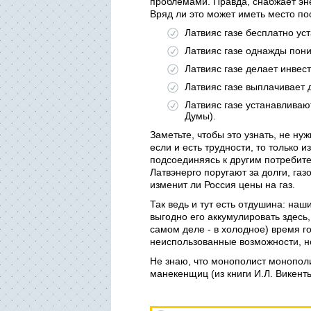
проблемами. Правда, снабжает эне
Вряд ли это может иметь место пос
Латвияс газе бесплатно ус
Латвияс газе однажды пони
Латвияс газе делает инвест
Латвияс газе выплачивает 
Латвияс газе устанавливаю
Думы).
Заметьте, чтобы это узнать, не нуж
если и есть трудности, то только 
подсоединяясь к другим потребите
Латвэнерго поругают за долги, газ
изменит ли Россия цены на газ.
Так ведь и тут есть отдушина: на
выгодно его аккумулировать здесь,
самом деле - в холодное) время г
неиспользованные возможности, н
Не знаю, что монополист монополи
манекенщиц (из книги И.Л. Викен