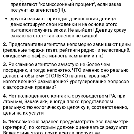
предлагают "комиссионный процент", если заказ
получит их агентство(!!!),
другой вариант: приходит длинноногая девица,
демонстрирует свои коленки и на основе этого
пытается получить заказ. Не выйдет! Девицу сразу
сажаю за стол - так коленок не видно!
2.
Представители агентства непомерно завышают цены
(реальные тиражи газет, рейтинги радио- и телестанций,
ожидаемую эффективность кампании и т.п.).
3.
Рекламное агентство зачастую не более чем
посредник, и тогда непонятно, ЧТО именно оно реально
делает, чтобы ему СТОЛЬКО платить: креатив?
изготовление? размещение? урегулирование вопросов
с авторскими правами?
4.
Нет полноценного контакта с руководством РА, при
этом мы, Заказчики, иногда плохо представляем
реальную технологическую цепочку и, соответственно,
цены на их услуги.
5.
"Невозможно заранее предусмотреть все параметры
(критерии), по которым должен оцениваться результат.
Вследствие этого, почти всегда продукт не