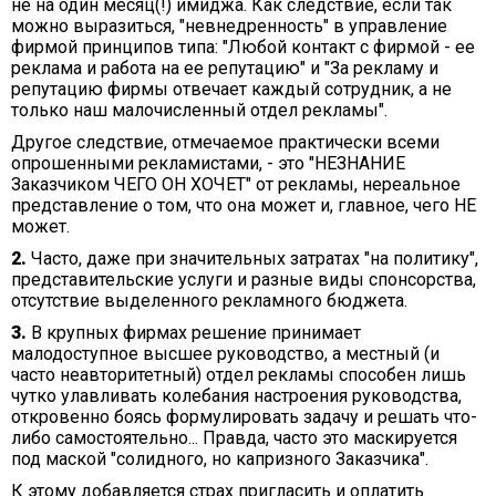
не на один месяц(!) имиджа. Как следствие, если так
можно выразиться, "невнедренность" в управление
фирмой принципов типа: "Любой контакт с фирмой - ее
реклама и работа на ее репутацию" и "За рекламу и
репутацию фирмы отвечает каждый сотрудник, а не
только наш малочисленный отдел рекламы".
Другое следствие, отмечаемое практически всеми
опрошенными рекламистами, - это "НЕЗНАНИЕ
Заказчиком ЧЕГО ОН ХОЧЕТ" от рекламы, нереальное
представление о том, что она может и, главное, чего НЕ
может.
2.
Часто, даже при значительных затратах "на политику",
представительские услуги и разные виды спонсорства,
отсутствие выделенного рекламного бюджета.
3.
В крупных фирмах решение принимает
малодоступное высшее руководство, а местный (и
часто неавторитетный) отдел рекламы способен лишь
чутко улавливать колебания настроения руководства,
откровенно боясь формулировать задачу и решать что-
либо самостоятельно... Правда, часто это маскируется
под маской "солидного, но капризного Заказчика".
К этому добавляется страх пригласить и оплатить