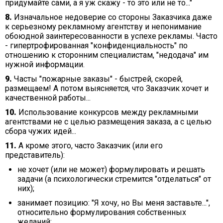
придумайте сами, а я уж скажу - то это или не то..."
8.
Изначальное недоверие со стороны Заказчика даже
к серьезному рекламному агентству и непонимание
обоюдной заинтересованности в успехе рекламы. Часто
- гипертрофированная "конфиденциальность" по
отношению к сторонним специалистам, "недодача" им
нужной информации.
9.
Часты "пожарные заказы" - быстрей, скорей,
размещаем! А потом выясняется, что Заказчик хочет и
качественной работы...
10.
Использование конкурсов между рекламными
агентствами не с целью размещения заказа, а с целью
сбора чужих идей...
11.
А кроме этого, часто Заказчик (или его
представитель):
не хочет (или не может) формулировать и решать
задачи (а психологически стремится "отделаться" от
них);
занимает позицию: "Я хочу, но Вы меня заставьте...",
относительно формулирования собственных
желаний;