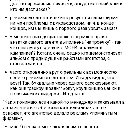
деклассированные личности, откуда их понабрали и
кто им даст заказ?
рекламных агентов не интересует ни наша фирма,
ни мои проблемы с руководством, ни я, в конце
концов, им бы лишь с первого раза урвать заказ!
у многих приходящих плохо оформлен прайс,
визитка самого агента выполнена "на троечку" - так
что они смогут сделать с МОЕЙ рекламной
кампанией? Кстати, очень редко кто демонстрирует
альбом с предыдущими работами агентства, с
отзывами и т.п.
часто откровенно врут о реальных возможностях
своего рекламного агентства. И ведь видно, что
врут! Так, буквально через одного рассказывают,
как они "раскручивали" "Sony", крупнейшие банки и
политических лидеров... И т.д. и т.п.
"Как я понимаю, если какой-то менеджер и заказывал в
этом агентстве себе визитки к выставке, это не
означает, что агентство делало рекламу упомянутым
фирмам",
мне(!) незнакомые люди прямо с порога