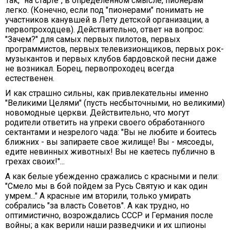
Так, "на старте", в определенном смысле, пионерам
легко. (Конечно, если под "пионерами" понимать не
участников канувшей в Лету детской организации, а
первопроходцев). Действительно, ответ на вопрос:
"Зачем?" для самых первых пилотов, первых
программистов, первых телевизионщиков, первых рок-
музыкантов и первых клубов бардовской песни даже
не возникал. Борец, первопроходец всегда
естественен.
И как страшно сильны, как привлекательны именно
"Великими Целями" (пусть несбыточными, но великими)
новомодные церкви. Действительно, что могут
родители ответить на упреки своего обработанного
сектантами и незрелого чада: "Вы не любите и боитесь
ближних - вы запираете свое жилище! Вы - мясоеды,
едите невинных животных! Вы не каетесь публично в
грехах своих!"...
А как белые убежденно сражались с красными и пели:
"Смело мы в бой пойдем за Русь Святую и как один
умрем..." А красные им вторили, только умирать
собрались "за власть Советов". А как трудно, но
оптимистично, возрождались СССР и Германия после
войны; а как верили наши разведчики и их шпионы