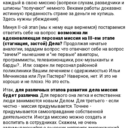
каждый в свою миссию (вопреки слухам, разведчики и
шпионы "получают" немного. Веками работы доказано:
истинную преданность стране за деньги не купишь.
Здесь нужны убеждения).
Минуя II-ой этап (мы к нему еще вернемся) постараемся
ответить себе на вопрос:
возможна ли
вдохновляющая персонал миссия на III-ем этапе
(стагнация, застой) Дела?
Продолжая начатые
аналогии, зададим вопрос: что отвечают себе на вопрос
"зачем?" нынешние и "не первые" авиаторы,
программисты, телевизионщики, рок-музыканты и
барды?... Или: озарен ли персонал районной
поликлиники Вашим лечением с одержимостью Ильи
Мечникова или Луи Пастера? Наверное, нет. И это не
хорошо и не плохо. Но это есть.
Итак,
для различных этапов развития дела миссия
будет различна
. Для первого она легка и естественна:
люди занимаются новым Делом. Для третьего - если
честно - миссия придумывается. Точнее -
придумывается самооправдание собственной
деятельности. Иногда миссию можно создать и
воспитать в сотрудниках. Скажем, не очень
задумывающийся о высоких материях американский