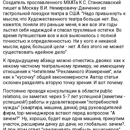
Создатель прославленного МХАТа К.С. Станиславский
пишет в Москву В.И. Немировичу-Данченко из
гастрольной поездки театра в США: "Надо привыкнуть к
мысли, что Художественного театра больше нет. Вы,
кажется, поняли это раньше меня, я же все эти годы
льстил себя надеждой и спасал трухлявые остатки. Во
время путешествия все и всё выяснилось с полной
точностью и определенностью. Ни у кого и никакой
мысли, идеи, большой цели - нет. А без этого не может
существовать идейное дело".
К предыдущему абзацу можно отнестись двояко: как к
некому частному театральному примеру, не имеющему
отношения к Читателям "Рекламного Измерения", или
как к "кусочку" общей закономерности. Автор статьи
склонен разделять вторую точку зрения. И вот почему.
Постоянно проводя консультации в области public
relations, он заметил: через 5-7 лет успешной (заметим -
успешной!) работы и удовлетворения "потребностей
нужды" (квартира, машина, дачка), ряд руководителей
фирм, top-менеджеров встают перед вопросом: "А
зачем?". Ну, хорошо, будет еще одна машина, прикупим
участок, расширим дачку до дачи, но глобально: зачем?..
И при этом ответ "увеличивать прибыль акционеров",