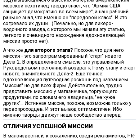
морской пехотинец твердо знает, что "Армия США
защищает демократию во всем мире", а наш рабочий
раньше знал, что именно он "передовой класс". И это
согревало их души... (Печально, но для ликеро-
водочного завода, с которого мы начали эту статью,
легкого и очевидного нахождения вдохновляющей
миссии просто нет).
А что же
для второго этапа?
Похоже, что для него
миссия - это запрограммированный "старт" нового
Дела-2. В определенном смысле, это управляемый
Руководством постоянный возврат к I-ому этапу и старт
нового, значительного Дела-2. Еще точнее:
вдохновляющая путеводная роскошь под названием
"миссия" не для всех фирм. Действительно, трудно
представить миссию у магазинчика, торгующего
продуктами, по словам его владельца, "не хуже
других"... Истинная миссия, похоже, возможна только у
первопроходцев. И этот вывод оптимистичен. Ибо
именно творцы движут наше сообщество вперед.
ОТЛИЧИЯ УСПЕШНОЙ МИССИИ
В малоизвестной, к сожалению, среди рекламистов, PR-