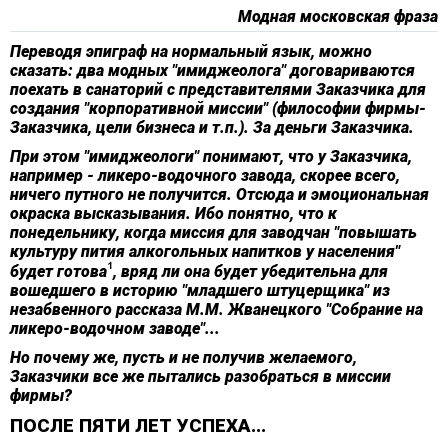
Модная московская фраза
Переводя эпиграф на нормальный язык, можно
сказать: два модных "имиджеолога" договариваются
поехать в санаторий с представителями Заказчика для
создания "корпоративной миссии" (философии фирмы-
Заказчика, цели бизнеса и т.п.). За деньги Заказчика.
При этом "имиджеологи" понимают, что у Заказчика,
например - ликеро-водочного завода, скорее всего,
ничего путного не получится. Отсюда и эмоциональная
окраска высказывания. Ибо понятно, что к
понедельнику, когда миссия для заводчан "повышать
культуру пития алкогольных напитков у населения"
будет готова
, вряд ли она будет убедительна для
вошедшего в историю "младшего штуцерщика" из
незабвенного рассказа М.М. Жванецкого "Собрание на
ликеро-водочном заводе"...
Но почему же, пусть и не получив желаемого,
Заказчики все же пытались разобраться в миссии
фирмы?
ПОСЛЕ ПЯТИ ЛЕТ УСПЕХА...