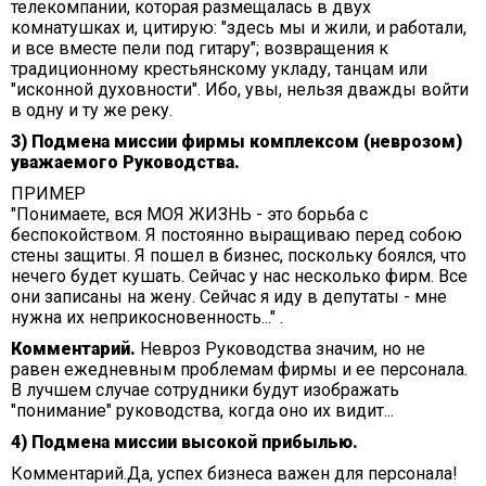
телекомпании, которая размещалась в двух
комнатушках и, цитирую: "здесь мы и жили, и работали,
и все вместе пели под гитару"; возвращения к
традиционному крестьянскому укладу, танцам или
"исконной духовности". Ибо, увы, нельзя дважды войти
в одну и ту же реку.
3) Подмена миссии фирмы комплексом (неврозом)
уважаемого Руководства.
ПРИМЕР
"Понимаете, вся МОЯ ЖИЗНЬ - это борьба с
беспокойством. Я постоянно выращиваю перед собою
стены защиты. Я пошел в бизнес, поскольку боялся, что
нечего будет кушать. Сейчас у нас несколько фирм. Все
они записаны на жену. Сейчас я иду в депутаты - мне
нужна их неприкосновенность..." .
Комментарий.
Невроз Руководства значим, но не
равен ежедневным проблемам фирмы и ее персонала.
В лучшем случае сотрудники будут изображать
"понимание" руководства, когда оно их видит...
4) Подмена миссии высокой прибылью.
Комментарий.Да, успех бизнеса важен для персонала!