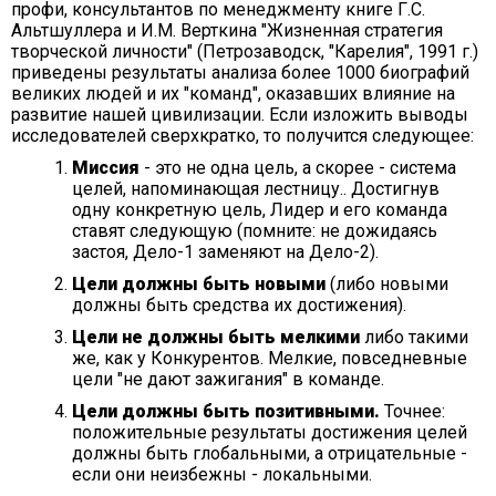
профи, консультантов по менеджменту книге Г.С.
Альтшуллера и И.М. Верткина "Жизненная стратегия
творческой личности" (Петрозаводск, "Карелия", 1991 г.)
приведены результаты анализа более 1000 биографий
великих людей и их "команд", оказавших влияние на
развитие нашей цивилизации. Если изложить выводы
исследователей сверхкратко, то получится следующее:
Миссия
- это не одна цель, а скорее - система
целей, напоминающая лестницу.. Достигнув
одну конкретную цель, Лидер и его команда
ставят следующую (помните: не дожидаясь
застоя, Дело-1 заменяют на Дело-2).
Цели должны быть новыми
(либо новыми
должны быть средства их достижения).
Цели не должны быть мелкими
либо такими
же, как у Конкурентов. Мелкие, повседневные
цели "не дают зажигания" в команде.
Цели должны быть позитивными.
Точнее:
положительные результаты достижения целей
должны быть глобальными, а отрицательные -
если они неизбежны - локальными.