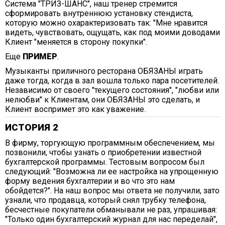
Система "ТРИЗ-ШАНС", наш тренер стремится
сформировать внутреннюю установку стендиста,
которую можно охарактеризовать так: "Мне нравится
видеть, чувствовать, ощущать, как под моими доводами
Клиент "меняется в сторону покупки".
Еще
ПРИМЕР
.
Музыканты приличного ресторана ОБЯЗАНЫ играть
даже тогда, когда в зал вошла только пара посетителей.
Независимо от своего "текущего состояния", "любви или
нелюбви" к Клиентам, они ОБЯЗАНЫ это сделать, и
Клиент воспримет это как уважение.
ИСТОРИЯ 2
В фирму, торгующую программным обеспечением, мы
позвонили, чтобы узнать о приобретении известной
бухгалтерской программы. Тестовым вопросом был
следующий: "Возможна ли ее настройка на упрощенную
форму ведения бухгалтерии и во что это нам
обойдется?". На наш вопрос мы ответа не получили, зато
узнали, что продавца, который снял трубку телефона,
бесчестные покупатели обманывали не раз, упрашивая:
"Только один бухгалтерский журнал для нас переделай",