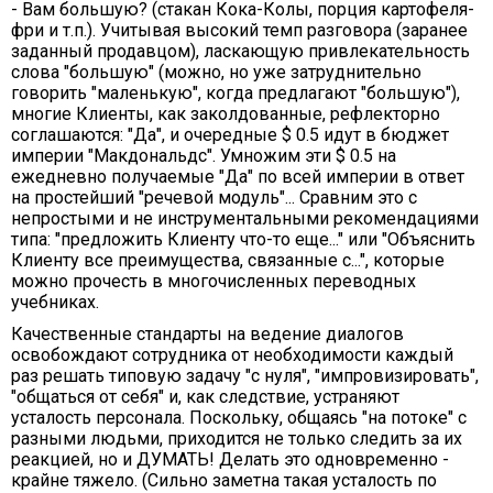
- Вам большую? (стакан Кока-Колы, порция картофеля-
фри и т.п.). Учитывая высокий темп разговора (заранее
заданный продавцом), ласкающую привлекательность
слова "большую" (можно, но уже затруднительно
говорить "маленькую", когда предлагают "большую"),
многие Клиенты, как заколдованные, рефлекторно
соглашаются: "Да", и очередные $ 0.5 идут в бюджет
империи "Макдональдс". Умножим эти $ 0.5 на
ежедневно получаемые "Да" по всей империи в ответ
на простейший "речевой модуль"... Сравним это с
непростыми и не инструментальными рекомендациями
типа: "предложить Клиенту что-то еще..." или "Объяснить
Клиенту все преимущества, связанные с...", которые
можно прочесть в многочисленных переводных
учебниках.
Качественные стандарты на ведение диалогов
освобождают сотрудника от необходимости каждый
раз решать типовую задачу "с нуля", "импровизировать",
"общаться от себя" и, как следствие, устраняют
усталость персонала. Поскольку, общаясь "на потоке" с
разными людьми, приходится не только следить за их
реакцией, но и ДУМАТЬ! Делать это одновременно -
крайне тяжело. (Сильно заметна такая усталость по