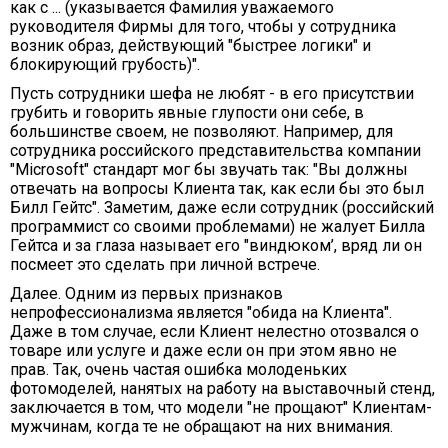
как с ... (указывается Фамилия уважаемого
руководителя Фирмы для того, чтобы у сотрудника
возник образ, действующий "быстрее логики" и
блокирующий грубость)".
Пусть сотрудники шефа не любят - в его присутствии
грубить и говорить явные глупости они себе, в
большинстве своем, не позволяют. Например, для
сотрудника российского представительства компании
"Microsoft" стандарт мог бы звучать так: "Вы должны
отвечать на вопросы Клиента так, как если бы это был
Билл Гейтс". Заметим, даже если сотрудник (российский
программист со своими проблемами) не жалует Билла
Гейтса и за глаза называет его "виндюком’, вряд ли он
посмеет это сделать при личной встрече.
Далее. Одним из первых признаков
непрофессионализма является "обида на Клиента".
Даже в том случае, если Клиент нелестно отозвался о
товаре или услуге и даже если он при этом явно не
прав. Так, очень частая ошибка молоденьких
фотомоделей, нанятых на работу на выставочный стенд,
заключается в том, что модели "не прощают" Клиентам-
мужчинам, когда те не обращают на них внимания.