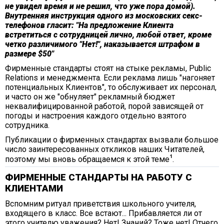
не увидел время и не решил, что уже пора домой).
Внутренняя инструкция одного из московских секс-
телефонов гласит: "На предложение Клиента
встретиться с сотрудницей лично, любой ответ, кроме
четко различимого "Нет!", наказывается штрафом в
размере $50"
Фирменные стандарты стоят на стыке рекламы, Public
Relations и менеджмента. Если реклама лишь "нагоняет
потенциальных Клиентов", то обслуживает их персонал,
и часто он же "обнуляет" рекламный бюджет
неквалифицированной работой, порой зависящей от
погоды и настроения каждого отдельно взятого
сотрудника.
Публикации о фирменных стандартах вызвали большое
число заинтересованных откликов наших Читателей,
поэтому мы вновь обращаемся к этой теме
.
ФИРМЕННЫЕ СТАНДАРТЫ НА РАБОТУ С
КЛИЕНТАМИ
Вспомним ритуал приветствия школьного учителя,
входящего в класс. Все встают... Прибавляется ли от
этого учителю уважения? Нет! Знаний? Тоже нет! Отчего