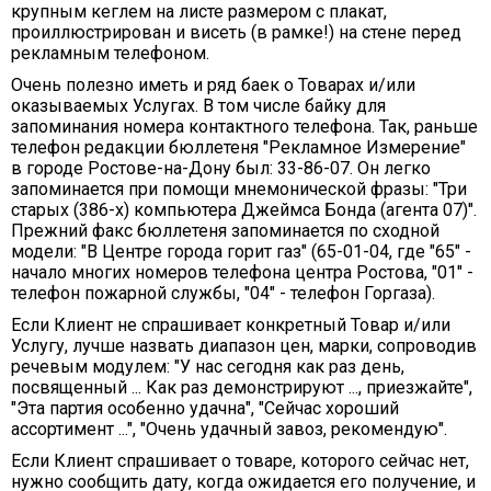
крупным кеглем на листе размером с плакат,
проиллюстрирован и висеть (в рамке!) на стене перед
рекламным телефоном.
Очень полезно иметь и ряд баек о Товарах и/или
оказываемых Услугах. В том числе байку для
запоминания номера контактного телефона. Так, раньше
телефон редакции бюллетеня "Рекламное Измерение"
в городе Ростове-на-Дону был: 33-86-07. Он легко
запоминается при помощи мнемонической фразы: "Три
старых (386-х) компьютера Джеймса Бонда (агента 07)".
Прежний факс бюллетеня запоминается по сходной
модели: "В Центре города горит газ" (65-01-04, где "65" -
начало многих номеров телефона центра Ростова, "01" -
телефон пожарной службы, "04" - телефон Горгаза).
Если Клиент не спрашивает конкретный Товар и/или
Услугу, лучше назвать диапазон цен, марки, сопроводив
речевым модулем: "У нас сегодня как раз день,
посвященный ... Как раз демонстрируют ..., приезжайте",
"Эта партия особенно удачна", "Сейчас хороший
ассортимент ...", "Очень удачный завоз, рекомендую".
Если Клиент спрашивает о товаре, которого сейчас нет,
нужно сообщить дату, когда ожидается его получение, и