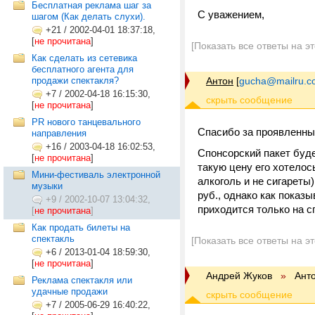
Бесплатная реклама шаг за
С уважением,
шагом (Как делать слухи).
+21
/
2002-04-01 18:37:18,
[
не прочитана
]
[Показать все ответы на э
Как сделать из сетевика
бесплатного агента для
продажи спектакля?
Антон
[
gucha@mailru.c
+7
/
2002-04-18 16:15:30,
[
не прочитана
]
PR нового танцевального
Спасибо за проявленны
направления
+16
/
2003-04-18 16:02:53,
Спонсорский пакет буде
[
не прочитана
]
такую цену его хотелос
Мини-фестиваль электронной
алкоголь и не сигареты
музыки
руб., однако как показ
+9
/
2002-10-07 13:04:32,
приходится только на с
[
не прочитана
]
Как продать билеты на
спектакль
[Показать все ответы на э
+6
/
2013-01-04 18:59:30,
[
не прочитана
]
Андрей Жуков
»
Ант
Реклама спектакля или
удачные продажи
+7
/
2005-06-29 16:40:22,