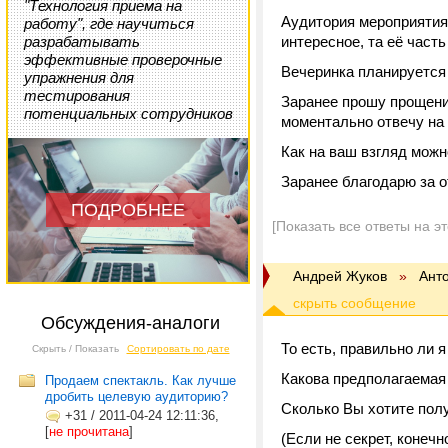
"Технология приема на
Аудитория мероприятия 
работу", где научиться
разрабатывать
интересное, та её част
эффективные проверочные
Вечеринка планируется 
упражнения для
тестирования
Заранее прошу прощения
потенциальных сотрудников
моментально отвечу на
Как на ваш взгляд мож
Заранее благодарю за о
ПОДРОБНЕЕ
[Показать все ответы на э
Андрей Жуков
»
Ант
Обсуждения-аналоги
То есть, правильно ли 
Скрыть / Показать
Сортировать по дате
Какова предполагаемая
Продаем спектакль. Как лучше
дробить целевую аудиторию?
Сколько Вы хотите полу
+31
/
2011-04-24 12:11:36,
[
не прочитана
]
(Если не секрет, конечн