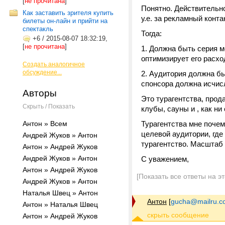
[
не прочитана
]
Понятно. Действительн
Как заставить зрителя купить
у.е. за рекламный контак
билеты он-лайн и прийти на
спектакль
Тогда:
+6
/
2015-08-07 18:32:19,
[
не прочитана
]
1. Должна быть серия м
оптимизирует его расхо
Создать аналогичное
обсуждение...
2. Аудитория должна бы
спонсора должна исчис
Авторы
Это турагентства, прод
Скрыть / Показать
клубы, сауны и , как ни
Антон » Всем
Турагентства мне почем
целевой аудитории, где
Андрей Жуков » Антон
турагентство. Масштаб
Антон » Андрей Жуков
Андрей Жуков » Антон
С уважением,
Антон » Андрей Жуков
[Показать все ответы на э
Андрей Жуков » Антон
Наталья Швец » Антон
Антон
[
gucha@mailru.c
Антон » Наталья Швец
Антон » Андрей Жуков