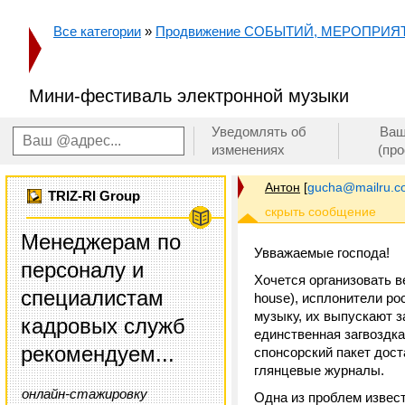
Все категории
»
Продвижение СОБЫТИЙ, МЕРОПРИЯ
Мини-фестиваль электронной музыки
Уведомлять об
Ваш
изменениях
(пр
Антон
[
gucha@mailru.c
TRIZ-RI Group
Менеджерам по
Увважаемые господа!
персоналу и
Хочется организовать в
специалистам
house), исплонители р
музыку, их выпускают 
кадровых служб
единственная загвоздка
рекомендуем...
спонсорский пакет дост
глянцевые журналы.
онлайн-стажировку
Одна из проблем извест