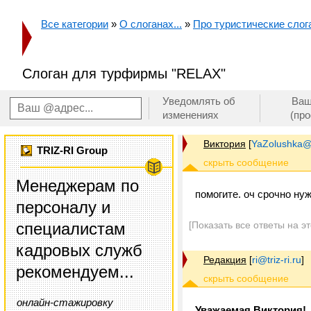
Все категории
»
О слоганах...
»
Про туристические слога
Слоган для турфирмы "RELAX"
Уведомлять об
Ваш
изменениях
(пр
Виктория
[
YaZolushka@
TRIZ-RI Group
Менеджерам по
помогите. оч срочно н
персоналу и
специалистам
[Показать все ответы на э
кадровых служб
Редакция
[
ri@triz-ri.ru
]
рекомендуем...
онлайн-стажировку
Уважаемая Виктория!