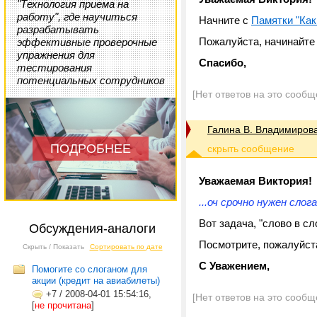
"Технология приема на
работу", где научиться
Начните с
Памятки "Как
разрабатывать
Пожалуйста, начинайте
эффективные проверочные
упражнения для
Спасибо,
тестирования
потенциальных сотрудников
[Нет ответов на это сообщ
Галина В. Владимиров
ПОДРОБНЕЕ
Уважаемая Виктория!
...оч срочно нужен сло
Вот задача, "слово в с
Обсуждения-аналоги
Посмотрите, пожалуйст
Скрыть / Показать
Сортировать по дате
С Уважением,
Помогите со слоганом для
акции (кредит на авиабилеты)
+7
/
2008-04-01 15:54:16,
[Нет ответов на это сообщ
[
не прочитана
]