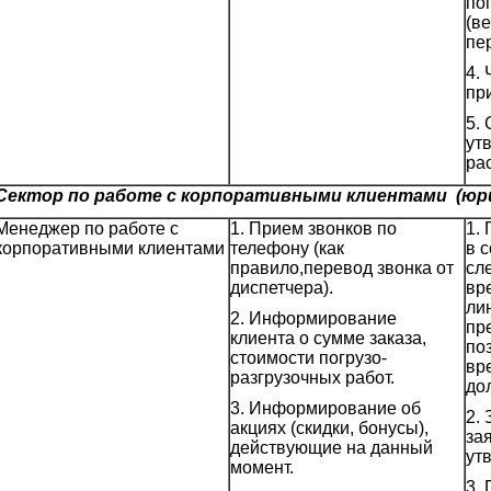
по
(в
пе
4.
пр
5.
ут
ра
Сектор по работе с корпоративными клиентами (юри
Менеджер по работе с
1. Прием звонков по
1.
корпоративными клиентами
телефону (как
в 
правило,перевод звонка от
сл
диспетчера).
вр
ли
2. Информирование
пр
клиента о сумме заказа,
поз
стоимости погрузо-
вр
разгрузочных работ.
до
3. Информирование об
2.
акциях (скидки, бонусы),
за
действующие на данный
ут
момент.
3.