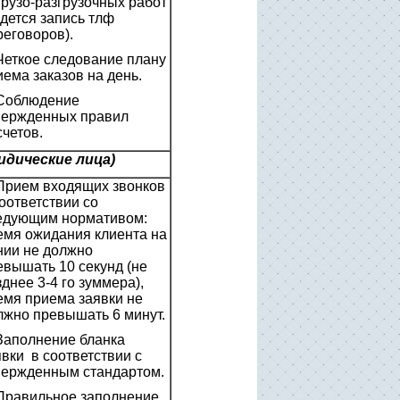
грузо-разгрузочных работ
едется запись тлф
реговоров).
 Четкое следование плану
иема заказов на день.
 Соблюдение
вержденных правил
счетов.
дические лица)
 Прием входящих звонков
соответствии со
едующим нормативом:
емя ожидания клиента на
нии не должно
евышать 10 секунд (не
днее 3-4 го зуммера),
емя приема заявки не
лжно превышать 6 минут.
 Заполнение бланка
явки в соответствии с
вержденным стандартом.
 Правильное заполнение