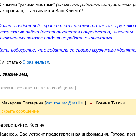
С какими "узкими местами"
(сложными рабочими ситуациямии, р
как правило, сталкивается Ваш Клиент?
Оплата водителей - процент от стоимости заказа, грузчиков
разгузочных работ (рассчитывается попредметно), логисты 
заключенных заказов отдела по работе с клиентами.
Есть подозрение, что водители со своими грузчиками «делятс
См. статью
9 раз нельзя
.
С Уважением,
оказать все ответы на это сообщение]
Макарова Екатерина
[
kat_rpe.mc@mail.ru
]
»
Ксения Ткалич
Здравствуйте, Ксения.
Надеюсь, Вас устроит представленная информация. Готова, при