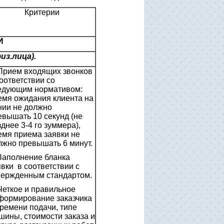
Критерии
И
из.лица).
 Прием входящих звонков
соответствии со
едующим нормативом:
емя ожидания клиента на
нии не должно
евышать 10 секунд (не
днее 3-4 го зуммера),
емя приема заявки не
лжно превышать 6 минут.
 Заполнение бланка
явки в соответствии с
вержденным стандартом.
 Четкое и правильное
формирование заказчика
времени подачи, типе
шины, стоимости заказа и