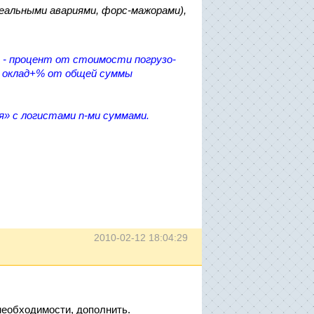
еальными авариями, форс-мажорами),
 - процент от стоимости погрузо-
- оклад+% от общей суммы
я» с логистами n-ми суммами.
2010-02-12 18:04:29
необходимости, дополнить.