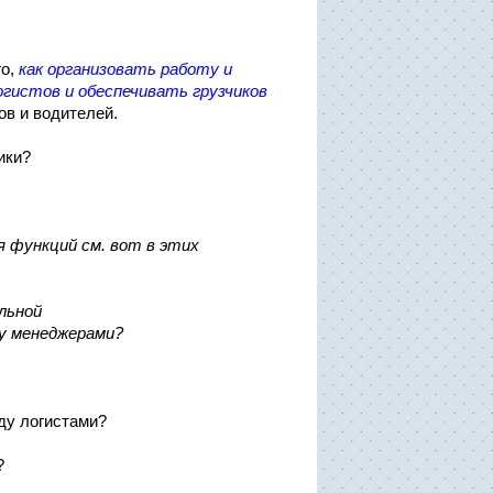
го,
как организовать работу и
огистов и обеспечивать грузчиков
тов и водителей.
ики?
 функций см. вот в этих
льной
ду менеджерами?
ду логистами?
?