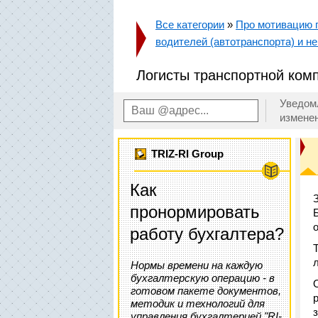
Все категории
»
Про мотивацию п
водителей (автотранспорта) и не 
Логисты транспортной комп
Уведом
измене
TRIZ-RI Group
Как
пронормировать
работу бухгалтера?
Нормы времени на каждую
бухгалтерскую операцию - в
готовом пакете документов,
методик и технологий для
управления бухгалтерией "RI-