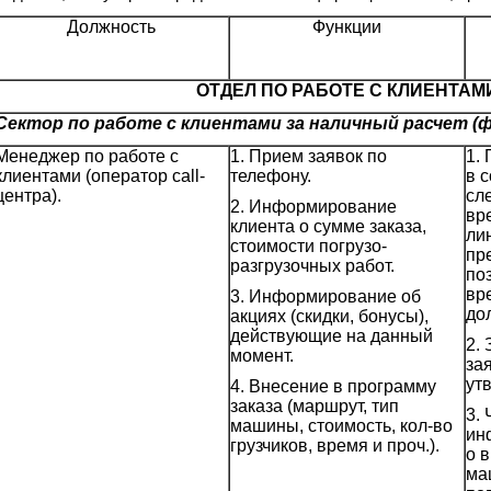
Должность
Функции
ОТДЕЛ ПО РАБОТЕ С КЛИЕНТАМ
Сектор по работе с клиентами за наличный расчет (ф
Менеджер по работе с
1. Прием заявок по
1.
клиентами (оператор call-
телефону.
в 
центра).
сл
2. Информирование
вр
клиента о сумме заказа,
ли
стоимости погрузо-
пр
разгрузочных работ.
поз
вр
3. Информирование об
до
акциях (скидки, бонусы),
действующие на данный
2.
момент.
за
ут
4. Внесение в программу
заказа (маршрут, тип
3.
машины, стоимость, кол-во
ин
грузчиков, время и проч.).
о 
ма