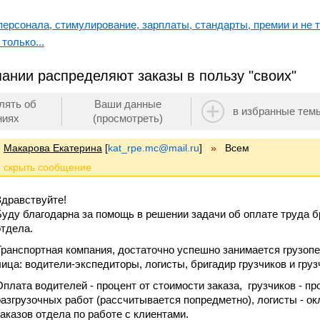
ерсонала, стимулирование, зарплаты, стандарты, премии и не т
только...
ании распределяют заказы в пользу "своих"
лять об
Ваши данные
в избранные тем
ниях
(просмотреть)
Макарова Екатерина
[
kat_rpe.mc@mail.ru
]
»
Всем
Здравствуйте!
Буду благодарна за помощь в решении задачи об оплате труда б
отдела.
Транспортная компания, достаточно успешно занимается грузо
лица: водители-экспедиторы, логисты, бригадир грузчиков и груз
Оплата водителей - процент от стоимости заказа, грузчиков - пр
разгрузочных работ (рассчитывается попредметно), логисты - 
заказов отдела по работе с клиентами.