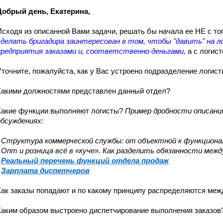
Добрый день, Екатерина,
Исходя из описанной Вами задачи, решать бы начала ее НЕ с то
сделать бригадира заинтересован в том, чтобы "давить" на л
предприятия заказами и, соответственно деньгами,
а с логис
Уточните, пожалуйста, как у Вас устроено подразделение логист
Какими должностями представлен данный отдел?
Какие функции выполняют логисты?
Пример дробности описания
обсуждениях:
Структура коммерческой службы: от объектной к функциона
Опт и розница всё в «куче». Как разделить обязанности меж
-
Реальный перечень функций отдела продаж
Зарплата диспетчеров
Как заказы попадают и по какому принципу распределяются меж
Каким образом выстроено диспетчирование выполнения заказов