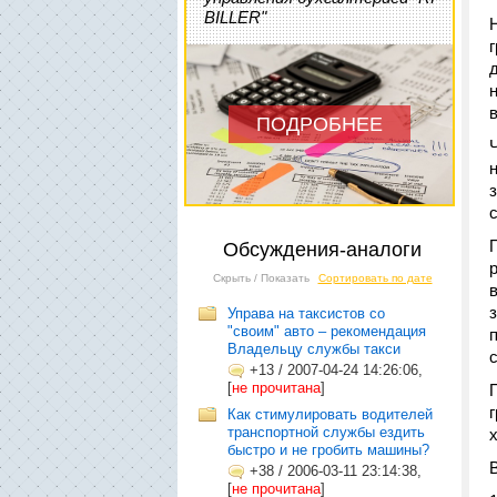
BILLER"
ПОДРОБНЕЕ
Обсуждения-аналоги
Скрыть / Показать
Сортировать по дате
Управа на таксистов со
"своим" авто – рекомендация
Владельцу службы такси
+13
/
2007-04-24 14:26:06,
[
не прочитана
]
Как стимулировать водителей
транспортной службы ездить
быстро и не гробить машины?
+38
/
2006-03-11 23:14:38,
[
не прочитана
]