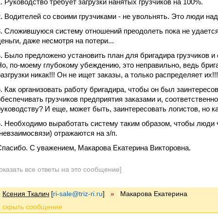
Руководство требует загрузки нанятых грузчиков на 100%.
Водителей со своими грузчиками - не увольнять. Это люди на
Сложившуюся систему отношений преодолеть пока не удается.
деньги, даже несмотря на потери...
Было предложено установить план для бригадира грузчиков и 
Но, по-моему глубокому убеждению, это неправильно, ведь брига
азгрузки никак!!! Он не ищет заказы, а только распределяет их!!!
Как организовать работу бригадира, чтобы он был заинтересова
обеспечивать грузчиков предприятия заказами и, соответственно
руководству? И еще, может быть, заинтересовать логистов, но к
Необходимо выработать систему таким образом, чтобы люди ч
(невзаимосвязи) отражаются на з/п.
Спасибо. С уважением, Макарова Екатерина Викторовна.
оказать все ответы на это сообщение]
Ксения Ткалич
[
ri-sale@triz-ri.ru
]
»
Макарова Екатерина