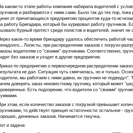
На каком-то этапе работы компания набирала водителей с услови
грузчиков и разбираются с ними сами. Было так до тех пор, пока
денег от причитающихся предприятию процентов куда-то исчезае
на работу Бригадира, который бы курировал работу грузчиков. Е
вызвало бурный протест среди логистов и водителей, значит не с
Через какое-то время бригадиру удалось обеспечить работой ча
ненадолго... Логисты, при распределении заказов с погрузо-раз
заказы водителям со "своими" грузчиками. Соответственно, груз
сидят без заказов и уходят в другие предприятия.
Приказ по предприятию о первоочередном распределении заказо
результата не дал. Ситуация чуть смягчилась, но и только. Осно
водители, мы работаем с ними давно, их грузчики не подведут".
зачем доверять заказ неизвестному грузчику, который может "шку
проверенные. Есть подозрение, что водители со "своими" грузчик
суммами.
При этом, если количество заказов с погрузкой превышает коли
грузчиками, то действует принцип остаточности: остальное - груз
хороших, денежных заказов. Начинается текучка.
Вот и задача: