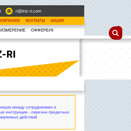
i
ri@triz-ri.com
КОМПАНИИ
КОНТАКТЫ
АКЦИИ
 ИЗМЕРЕНИЕ
OФФЕРБУК
-RI
нкции между сотрудниками и
ые инструкции - перечни предельно
оверяемых действий