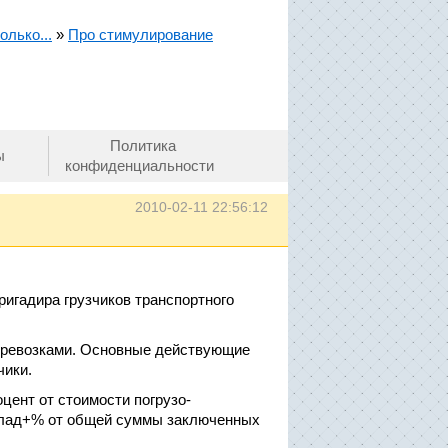
олько...
»
Про стимулирование
Политика
ы
конфиденциальности
2010-02-11 22:56:12
ригадира грузчиков транспортного
перевозками. Основные действующие
чики.
оцент от стоимости погрузо-
оклад+% от общей суммы заключенных