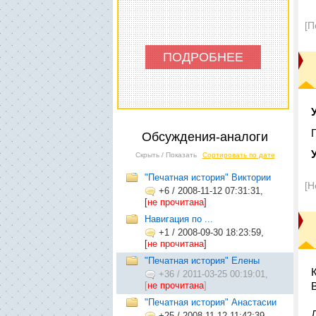
[П
ПОДРОБНЕЕ
Обсуждения-аналоги
Скрыть / Показать
Сортировать по дате
"Печатная история" Виктории
[Н
+6
/
2008-11-12 07:31:31,
[
не прочитана
]
Навигация по ...
+1
/
2008-09-30 18:23:59,
[
не прочитана
]
"Печатная история" Елены
+36
/
2011-03-25 00:19:01,
[
не прочитана
]
"Печатная история" Анастасии
+25
/
2008-11-12 11:42:39,