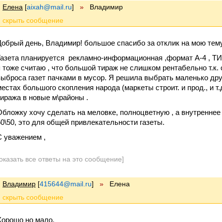
Елена
[
aixah@mail.ru
]
»
Владимир
Добрый день, Владимир! большое спасибо за отклик на мою тему
Газета планируется рекламно-информационная ,формат А-4 , Т
я тоже считаю , что большой тираж не слишком рентабельно т.к
выброса газет пачками в мусор. Я решила выбрать маленько друг
местах большого скопления народа (маркеты строит. и прод., и т.д
тиража в новые м\районы .
Обложку хочу сделать на меловке, полноцветную , а внутреннее
50\50, это для общей привлекательности газеты.
С уважением ,
оказать все ответы на это сообщение]
Владимир
[
415644@mail.ru
]
»
Елена
Хорошо но мало.