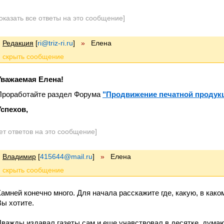
оказать все ответы на это сообщение]
Редакция
[
ri@triz-ri.ru
]
»
Елена
Уважаемая Елена!
Проработайте раздел Форума
"Продвижение печатной продук
Успехов,
ет ответов на это сообщение]
Владимир
[
415644@mail.ru
]
»
Елена
Камней конечно много. Для начала расскажите где, какую, в каком
Вы хотите.
Дважды издавал газеты сам и еще учавствовал в десятке, думаю