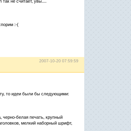
так не считает, увы....
порим :-(
2007-10-20 07:59:59
ету, то идеи были бы следующими:
, черно-белая печать, крупный
заголовков, мелкий наборный шрифт,