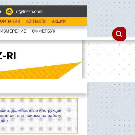
i
ri@triz-ri.com
КОМПАНИИ
КОНТАКТЫ
АКЦИИ
 ИЗМЕРЕНИЕ
OФФЕРБУК
-RI
вации, должностные инструкции,
ажнения для приема на работу,
одаж