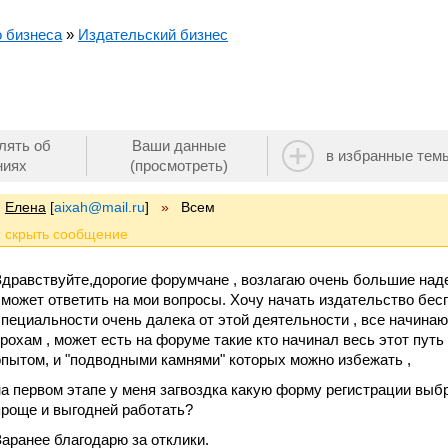
о бизнеса
»
Издательский бизнес
лять об
Ваши данные
в избранные тем
ниях
(просмотреть)
Елена
[
aixah@mail.ru
]
»
Всем
Здравствуйте,дорогие форумчане , возлагаю очень большие наде
сможет ответить на мои вопросы. Хочу начать издательство бесп
специальности очень далека от этой деятельности , все начина
крохам , может есть на форуме такие кто начинал весь этот путь
опытом, и "подводными камнями" которых можно избежать ,
на первом этапе у меня загвоздка какую форму регистрации выб
проще и выгодней работать?
Заранее благодарю за отклики.