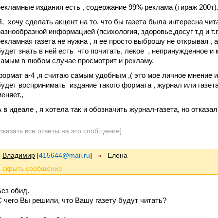
рекламные издания есть , содержание 99% реклама (тираж 200т)
Я, хочу сделать акцент на то, что бы газета была интересна чит
разнообразной информацией (психология, здоровье,досуг т.д и т.
рекламная газета не нужна , я ее просто выброшу не открывая , 
будет знать в ней есть что почитать, лекое , непринужденное и 
самым в любом случае просмотрит и рекламу.
формат а-4 ,я считаю самым удобным ,( это мое личное мнение и
будет воспринимать издание такого формата , журнал или газета
еняет.,
А в идеале , я хотела так и обозначить журнал-газета, но отказал
оказать все ответы на это сообщение]
Владимир
[
415644@mail.ru
]
»
Елена
Без обид.
С чего Вы решили, что Вашу газету будут читать?