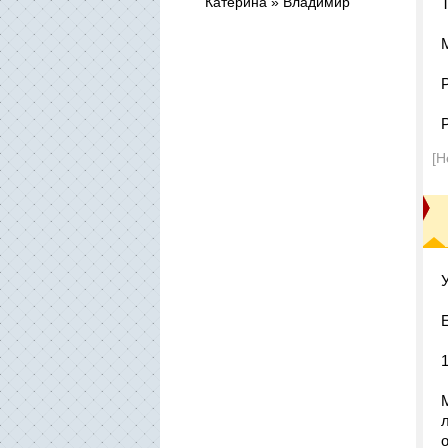
Катерина » Владимир
Т
[Н
о