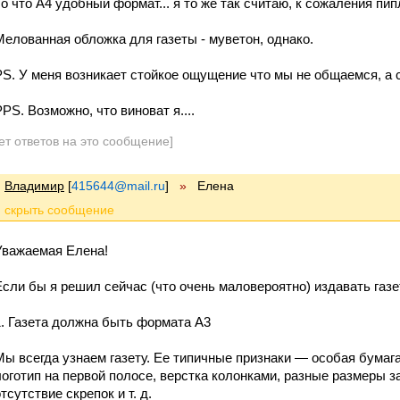
о что А4 удобный формат... я то же так считаю, к сожаления пипл 
Мелованная обложка для газеты - муветон, однако.
PS. У меня возникает стойкое ощущение что мы не общаемся, а с
PPS. Возможно, что виноват я....
ет ответов на это сообщение]
Владимир
[
415644@mail.ru
]
»
Елена
Уважаемая Елена!
Если бы я решил сейчас (что очень маловероятно) издавать газ
1. Газета должна быть формата А3
Мы всегда узнаем газету. Ее типичные признаки — особая бумага
логотип на первой полосе, верстка колонками, разные размеры 
тсутствие скрепок и т. д.