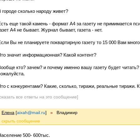
В городе сколько народу живет?
Есть еще такой камень - формат А4 за газету не примимается пс
азет А4 не бывает. Журнал бывает, газета - нет.
Если Вы не планируете поквартирную газету то 15 000 Вам много
Что значит информационная? Какой контент?
Вообще кто? зачем? и почему именно вашу газету будет читать
пожалуйста.
Что с конкурентами? Какие, сколько, тиражи, реальные тиражи. 
оказать все ответы на это сообщение]
Елена
[
aixah@mail.ru
]
»
Владимир
Население 500- 600тыс.