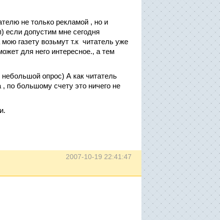
.
ателю не только рекламой , но и
п) если допустим мне сегодня
а мою газету возьмут т.к читатель уже
может для него интересное., а тем
 небольшой опрос) А как читатель
 , по большому счету это ничего не
и.
2007-10-19 22:41:47