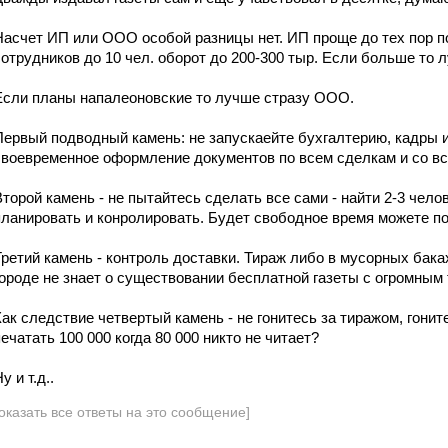
Насчет ИП или ООО особой разницы нет. ИП проще до тех пор по
сотрудников до 10 чел. оборот до 200-300 тыр. Если больше то
Если планы напалеоновские то лучше стразу ООО.
Первый подводный камень: не запускаейте бухгалтерию, кадры и
своевременное оформление документов по всем сделкам и со вс
Второй камень - не пытайтесь сделать все сами - найти 2-3 чело
планировать и конролировать. Будет свободное время можете по
Третий камень - контроль доставки. Тираж либо в мусорных бака
городе не знает о существовании бесплатной газеты с огромным
Как следствие четвертый камень - не гонитесь за тиражом, гони
печатать 100 000 когда 80 000 никто не читает?
у и т.д..
оказать все ответы на это сообщение]